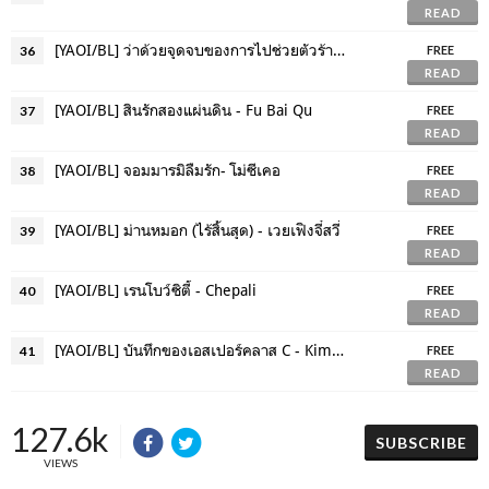
READ
[YAOI/BL] ว่าด้วยจุดจบของการไปช่วยตัวร้าย - เฟิ่งอวี่เนี่ย
36
FREE
READ
[YAOI/BL] สินรักสองแผ่นดิน - Fu Bai Qu
37
FREE
READ
[YAOI/BL] จอมมารมิลืมรัก- โม่ซีเคอ
38
FREE
READ
[YAOI/BL] ม่านหมอก (ไร้สิ้นสุด) - เวยเฟิงจี๋สวี่
39
FREE
READ
[YAOI/BL] เรนโบว์ซิตี้ - Chepali
40
FREE
READ
[YAOI/BL] บันทึกของเอสเปอร์คลาส C - KimPhilip
41
FREE
READ
127.6k
SUBSCRIBE
VIEWS