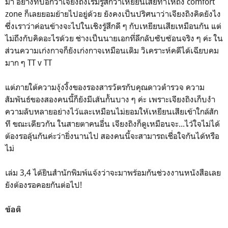
มา อย่างที่บอกว่าเจียงถิงเริ่มรู้สึกว่าเหยียนเสียทำให้ถึง comfort
zone ก็เลยยอมย้ายไปอยู่ด้วย ยังคงเป็นปริศนาว่าเจียงถิงคิดยังไง
ซึ่งเราว่าค่อนข้างจะไปในเชิงรู้สึกดี ๆ กับเหยียนเสียเหมือนกัน แต่
ไม่ถึงกับคิดอะไรด้วย ช่างเป็นนายเอกที่ลึกลับซับซ้อนจริง ๆ ค่ะ ใน
ส่วนความเก่งกาจก็ยังเก่งกาจเหมือนเดิม วิเคราะห์คดีได้เฉียบคม
มาก ๆ TT v TT
แต่ภายใต้ความงุ้งงิ้งของรองสารวัตรกับคุณดาวตำรวจ ความ
สัมพันธ์ของสองคนนี้ก็ยังมีเส้นกั้นบาง ๆ ค่ะ เพราะเจียงถิงเก็บงำ
ความลับหลายอย่างไว้และเหมือนไม่ยอมให้เหยียนเสียเข้าใกล้สัก
ที ขณะเดียวกัน ในสายตาคนอื่น เจียงถิงก็ดูเหมือนจะ...ไว้ใจไม่ได้
ต้องรอลุ้นกันค่ะว่ายิ่งนานไป สองคนนี้จะสามารถเชื่อใจกันได้หรือ
ไม่
เล่ม 3,4 ได้ยินสำนักพิมพ์แจ้งว่าจะมาพร้อมกันช่วงงานหนังสือเลย
ยังต้องรอคอยกันต่อไป!
ข้อติ