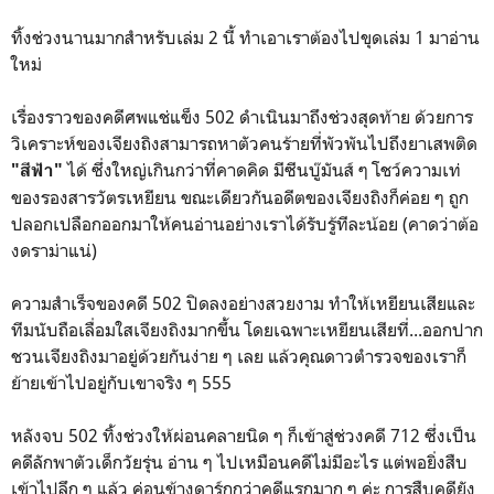
ทิ้งช่วงนานมากสำหรับเล่ม 2 นี้ ทำเอาเราต้องไปขุดเล่ม 1 มาอ่าน
ใหม่
เรื่องราวของคดีศพแช่แข็ง 502 ดำเนินมาถึงช่วงสุดท้าย ด้วยการ
วิเคราะห์ของเจียงถิงสามารถหาตัวคนร้ายที่พัวพันไปถึงยาเสพติด
ได้ ซึ่งใหญ่เกินกว่าที่คาดคิด มีซีนบู๊มันส์ ๆ โชว์ความเท่
"สีฟ้า"
ของรองสารวัตรเหยียน ขณะเดียวกันอดีตของเจียงถิงก็ค่อย ๆ ถูก
ปลอกเปลือกออกมาให้คนอ่านอย่างเราได้รับรู้ทีละน้อย (คาดว่าต้อ
งดราม่าแน่)
ความสำเร็จของคดี 502 ปิดลงอย่างสวยงาม ทำให้เหยียนเสียและ
ทีมนับถือเลื่อมใสเจียงถิงมากขึ้น โดยเฉพาะเหยียนเสียที่...ออกปาก
ชวนเจียงถิงมาอยู่ด้วยกันง่าย ๆ เลย แล้วคุณดาวตำรวจของเราก็
ย้ายเข้าไปอยู่กับเขาจริง ๆ 555
หลังจบ 502 ทิ้งช่วงให้ผ่อนคลายนิด ๆ ก็เข้าสู่ช่วงคดี 712 ซึ่งเป็น
คดีลักพาตัวเด็กวัยรุ่น อ่าน ๆ ไปเหมือนคดีไม่มีอะไร แต่พอยิ่งสืบ
เข้าไปลึก ๆ แล้ว ค่อนข้างดาร์กกว่าคดีแรกมาก ๆ ค่ะ การสืบคดียัง