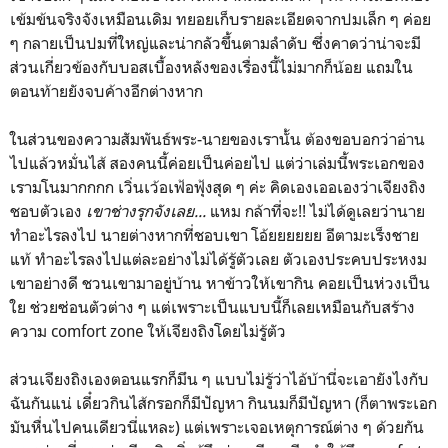
เข้มข้นจริงจังเหมือนเดิม ทยอยเก็บรายละเอียดจากปมเล็ก ๆ ค่อย
ๆ กลายเป็นปมที่ใหญ่และน่ากลัวขึ้นตามลำดับ ซึ่งคาดว่าน่าจะมี
ส่วนเกี่ยวข้องกับบอสเบื้องหลังของเรื่องนี้ไม่มากก็น้อย แถมใน
ตอนท้ายยังจบค้างอีกต่างหาก
ในส่วนของความสัมพันธ์พระ-นายของเรานั้น ต้องขอบอกว่าอ่าน
ไปแล้วหมั่นไส้ สองคนนี้ค่อยเป็นค่อยไป แต่ว่าเล่มนี้พระเอกของ
เรามโนมากกกก เวิ่นเว้อเฟ้อฟุ้งสุด ๆ ค่ะ คิดเองเออเองว่าเจียงถิง
ชอบตัวเอง
เขาช่างรุกจังเลย...
แหม กล้าที่จะ!! ไม่ได้ดูเลยว่านาย
ทำอะไรลงไป นายต่างหากที่ชอบเขา โอ้ยยยยยย อีตามะเร็งชาย
แท้ ทำอะไรลงไปแต่ละอย่างไม่ได้รู้ตัวเลย ตัวเองประคบประหงม
เขาอย่างดี ชวนเขามาอยู่บ้าน หาข้าวให้เขากิน คอยเป็นห่วงเป็น
ใย ช่วยซ่อนตัวต่าง ๆ แต่เพราะเป็นแบบนี้ก็เลยเหมือนกับสร้าง
ความ comfort zone ให้เจียงถิงโดยไม่รู้ตัว
ส่วนเจียงถิงเองตอนแรกก็มึน ๆ แบบไม่รู้ว่าไอ้บ้านี่จะเอายังไงกับ
ฉันกันแน่ เดี๋ยวกินไส้กรอกก็มีปัญหา กินนมก็มีปัญหา (ก็ตาพระเอก
มันหื่นไปคนเดียวนี่แหละ) แต่เพราะเจอเหตุการณ์ต่าง ๆ ด้วยกัน