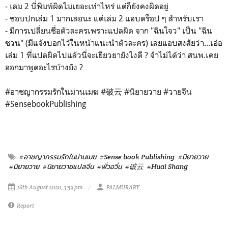
- เล่ม 2 นี่พิมพ์ผิดไม่เยอะเท่าไหร่ แต่ก็ยังคงผิดอยู่
- ชอบปกเล่ม 1 มากเลยนะ แต่เล่ม 2 แอบดร็อป ๆ สำหรับเรา
- มีการเปลี่ยนชื่อตัวละครเพราะแปลผิด จาก "ฉินโจว" เป็น "ฉิน
ชวน" (มีแจ้งบอกไว้ในหน้าแนะนำตัวละคร) เลยแอบสงสัยว่า...เอ่อ
เล่ม 1 ที่แปลผิดไปแล้วนี่จะเยียวยายังไงดี ? จำไม่ได้ว่า สนพ.เคย
ออกมาพูดอะไรบ้างยัง ?
#อาชญากรรมรักในม่านเมฆ #破云 #นิยายวาย #วายจีน
#SensebookPublishing
#อาชญากรรมรักในม่านเมฆ
#Sense book Publishing
#นิยายวาย
#นิยายวาย
#นิยายวายแปลจีน
#พั่วอวิ๋น
#破云
#Huai Shang
16th August 2020, 3:52 pm
PALMURARY
Report