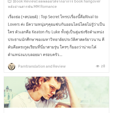
[Book Review] ผลพลอยได้จากอาการ book hangover
หลังอ่านสารพัน MM Romance
เรื่องย่อ (+สปอยล์) : Top Secret โทรปเรื่องนี้คือRival to
Lovers ค่ะ มีความหนุ่มๆคุยแซ่บกันออนไลน์โดยไม่รู้ว่าเป็น
ใคร ตัวเอกคือ Keaton กับ Luke ทั้งคู่เป็นคู่แข่งชิงตำแหน่ง
ประธานนักศึกษาของมหาวิทยาลัยประวัติศาสตร์ยาวนาน คี
ตันคือตระกูลเรียนที่นี่มาสามรุ่น ใครๆ ก็มองว่าน่าจะได้
ตำแหน่งแบบลอยมา ครอบครัว...
28
Parntranslation and Review