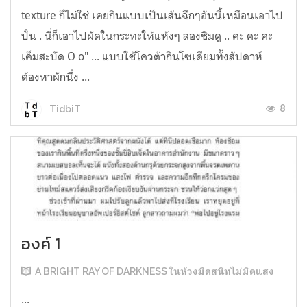
texture ก็ไม่ใช่ เคยกินแบบเป็นเส้นฉีกๆอันนี้เหมือนเอาไป
ปั่น . นี่ก็เอาไปผัดในกระทะให้แห้งๆ ลองชิมดู .. คะ คะ คะ
เค็มสะบัด O o" ... แบบใช้โควต้ากินโซเดียมทั้งสัปดาห์
ต้องหาผักนึ่ง ...
8
TidbiT
องค์ 1
A BRIGHT RAY OF DARKNESS ในห้วงมืดสนิทไม่มิดแสง
...