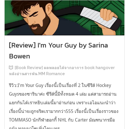
[Review] I'm Your Guy by Sarina
Bowen
[Book Review] ผลพลอยได้จากอาการ book hangover
หลังอ่านสารพัน MM Romance
รีวิว:I'm Your Guy เรื่องนี้เป็นเรื่องที่ 2 ในซีรีส์ Hockey
Guysของซารินาค่ะ ซีรีส์นี้มีทั้งหมด 4 เล่ม แต่สามารถอ่าน
แยกกันได้เราหยิบเล่มนี้มาอ่านก่อน เพราะเอไอแนะนำว่า
เรื่องนี้น่าจะถูกจริตเรามากกว่า555 เรื่องนี้เป็นเรื่องราวของ
TOMMASO นักกีฬาฮอกกี้ NHL กับ Carter มัณฑนากรมือ
ฉมัง ทอมมาโซเพิ่งโดนเทร...