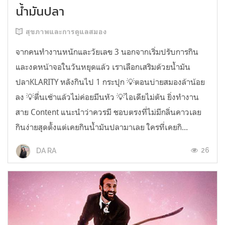
น้ำมันปลา
สุขภาพและการดูแลสมอง
จากคนทำงานหนักและวัยเลข 3 นอกจากเริ่มปรับการกิน
และงดหน้าจอในวันหยุดแล้ว เราเลือกเสริมด้วยน้ำมัน
ปลาKLARITY หลังกินไป 1 กระปุก 💡ตอนบ่ายสมองล้าน้อย
ลง 💡ตื่นเช้าแล้วไม่ค่อยมึนหัว 💡ไอเดียไม่ตัน ยิ่งทำงาน
สาย Content แนะนำว่าควรมี ชอบตรงที่ไม่มีกลิ่นคาวเลย
กินง่ายสุดตั้งแต่เคยกินน้ำมันปลามาเลย ใครที่เคยกิ...
26
DA RA