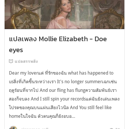
แปลเพลง Mollie Elizabeth - Doe
eyes
แปลสรรพสิ่ง
Dear my loverแด่ ที่รักของฉัน what has happened to
usสิ่งที่เกิดขึ้นระหว่างเรา It's no longer summerเฉกเช่น
ฤดูร้อนที่จากไป And our fling has flungความสัมพันธ์เรา
สองก็จบลง And I still spin your recordsแต่ฉันยังเล่นเพลง
โปรดของคุณบนแผ่นเสียงไวนิล And You still feel like
homeในใจฉัน ตัวตนคุณก็ยังอบอ...