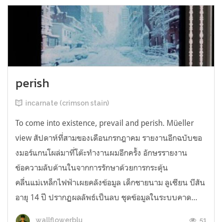
perish
incarnate (crimson stain)
To come into existence, prevail and perish. Müeller
view สัปดาห์ที่สามของเดือนกรกฎาคม รายงานอีกฉบับขอ
งมอร์แกนโผล่มาที่โต๊ะทำงานผมอีกครั้ง อักษรรายงาน
ข้อความลับด้านในจากการรักษาด้วยการกระตุ้น
คลื่นแม่เหล็กไฟฟ้าเผยคลังข้อมูล เด็กชายนาม ลูเซียน บีสัน
อายุ 14 ปี ปรากฏผลลัพธ์เป็นลบ ชุดข้อมูลในระบบคาด...
51
wallflowerblu