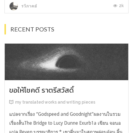
2k
รวีภาคย์
RECENT POSTS
ขอให้โชคดี ราตรีสวัสดิ์
my translated works and writing pieces
แปลจากเรื่อง “Godspeed and Goodnight”ผลงานในรวม
เรื่องสั้นThe Bridge to Lucy Dunne Exurb1a เขียน จอนอ
แปล Reven บรรณาธิการ * เขาตื่นมาในสภาพล่อนจ้อน ลิ้น