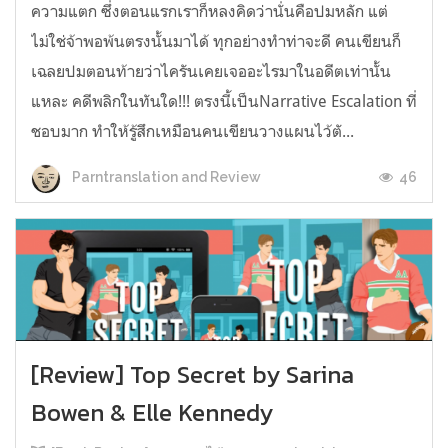
ความแตก ซึ่งตอนแรกเราก็หลงคิดว่านั่นคือปมหลัก แต่
ไม่ใช่จ้าพอพ้นตรงนั้นมาได้ ทุกอย่างทำท่าจะดี คนเขียนก็
เฉลยปมตอนท้ายว่าไครันเคยเจออะไรมาในอดีตเท่านั้น
แหละ คดีพลิกในทันใด!!! ตรงนี้เป็นNarrative Escalation ที่
ชอบมาก ทำให้รู้สึกเหมือนคนเขียนวางแผนไว้ตั...
46
Parntranslation and Review
[Review] Top Secret by Sarina
Bowen & Elle Kennedy