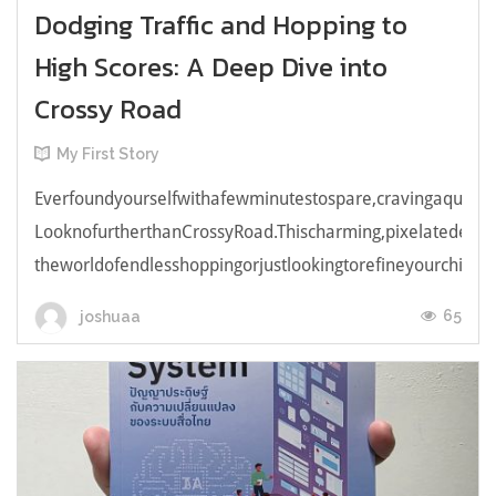
Dodging Traffic and Hopping to
High Scores: A Deep Dive into
Crossy Road
My First Story
Everfoundyourselfwithafewminutestospare,cravingaquick,e
LooknofurtherthanCrossyRoad.Thischarming,pixelatedendl
theworldofendlesshoppingorjustlookingtorefineyourchicken
65
joshuaa