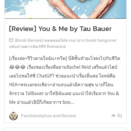
[Review] You & Me by Tau Bauer
[Book Review] ผลพลอยได้จากอาการ book hangover
หลังอ่านสารพัน MM Romance
[เรื่องย่อ+รีวิวตามใจฉัน+หวีด] นี่ดิชั้นทำอะไรลงไปกับชีวิต
😂😂😂 เรื่องของเรื่องคืออ่านRachel Reid เสร็จแล้วไฮป์
เลยไปขอให้ชี ChatGPT ช่วยแนะนำเรื่องอื่นต่อ โจทย์คือ
HEA+พระเอกธงเขียว+อ่านจบแล้วมีความสุข นางก็โยน
จักรวาล TalBauer มาให้อิฉันเลย แนะนำให้เริ่มจาก You &
Me อ่านแล้วอีนี่ก็เกิดอาการ boo...
83
Parntranslation and Review