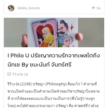
54
lalala_lacuna
I Philo U ปรัชญาความรักจากเพลโตถึง
นิทเช By ชมะนันท์ จันทร์ศรี
รีวิวเว้ย (3)
รีวิวเว้ย (2248) ปรัชญา (Philosophy) คืออะไร ? คำถามที่
ชวนเปิดหัวและเป็นคำถามเปิดหัวของวิชาปรัชญาในหลาย
ที่ หากให้ลองตอบแบบเป็นงานเป็นการ (ซึ่งไม่รู้ว่าจะถูก
ไหม) คงได้คำตอบประมาณว่า ปรัชญา คือ ศาสตร์ที่ว่าด้วย