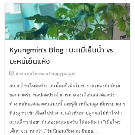
Kyungmin's Blog : บะหมี่เย็นน้ำ vs
บะหมี่เย็นแห้ง
ห้องแปลไทยของ happypuppy
สบายดีกันไหมครับ..วันนี้ผมก็เพิ่งไปทำงานเพลงกับมินฮ
ยอกมาครับ พอปลดประจำการมาสองเดือนแล้วต้องนั่ง
ทำงานกันแค่สองคนแบบนี้ เลยรู้สึกเหมือนคู่สามีภรรยาแก่ๆ
ที่ส่งลูกๆ เข้าเมืองไปทำงาน แล้วหันมาปลูกผลไม้ทำไร่ทำ
สวนเล็กๆ น้อยๆ กันสองคนเลยครับ ได้แต่คิดว่า "เมื่อไหร่
เด็กๆ จะมาหาน้า.."วันนี้ก่อนเริ่มงาน มินฮย...