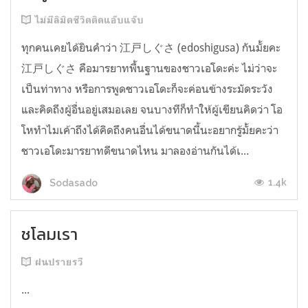
ไม่มีลิมิตชีวิตติดแอ๊บแจ๊บ
ทุกคนเคยได้ยินคำว่า 江戸しぐさ (edoshigusa) กันมั้ยคะ
江戸しぐさ คือมารยาทพื้นฐานของชาวเอโดะค่ะ ไม่ว่าจะ
เป็นท่าทาง หรือการพูดชาวเอโดะก็จะค่อนข้างระมัดระวัง
และคิดถึงผู้อื่นอยู่เสมอเลย จนบางทีก็ทำให้ผู้เขียนคิดว่า โอ
โหทำไมเค้าถึงได้คิดถึงคนอื่นได้ขนาดนี้นะอยากรู้มั้ยคะว่า
ชาวเอโดะมารยาทดีขนาดไหน มาลองอ่านกันได้เ...
1.4k
Sodasado
ชโลมเรา
ฝนปรายรวี
...