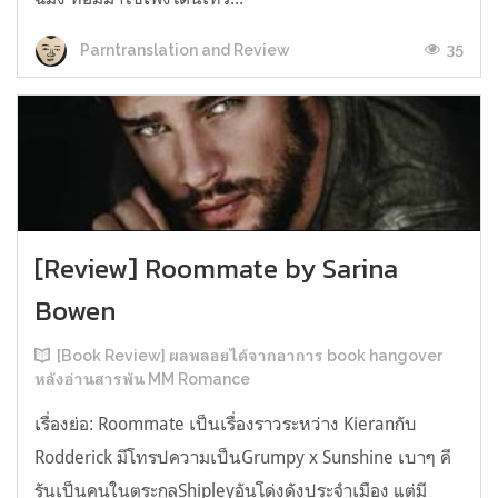
35
Parntranslation and Review
[Review] Roommate by Sarina
Bowen
[Book Review] ผลพลอยได้จากอาการ book hangover
หลังอ่านสารพัน MM Romance
เรื่องย่อ: Roommate เป็นเรื่องราวระหว่าง Kieranกับ
Rodderick มีโทรปความเป็นGrumpy x Sunshine เบาๆ คี
รันเป็นคนในตระกูลShipleyอันโด่งดังประจำเมือง แต่มี