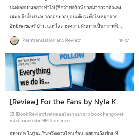
ปมด้อยบางอย่างทำให้รู้สึกว่าพ่อรักพี่ชายมากกว่าตัวเอง
เสมอ จึงดิ้นรนอยากออกมาอยู่คนเดียวเพื่อให้หลุดจาก
อิทธิพลของที่บ้าน และไล่ตามความฝันการเป็นกราฟฟิ...
37
Parntranslation and Review
[Review] For the Fans by Nyla K.
[Book Review] ผลพลอยได้จากอาการ book hangover
หลังอ่านสารพัน MM Romance
อหหหห ไม่รู้จะเริ่มหวีดตรงไหนก่อนเลยอ่านSarina ที่