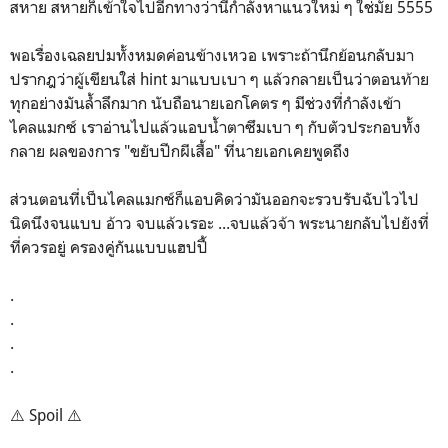
สหาย สหายก็เข้าใจไปอีกทางว่านี่กำลังหาแนวใหม่ ๆ ใช่มั้ย 5555
พอเรื่องเฉลยปมทั้งหมดค่อนข้างเหวอ เพราะถ้านึกย้อนกลับมา
ปรากฎว่าผู้เขียนใส่ hint มาแบบเบา ๆ แล้วกลายเป็นว่าตอนท้าย
ทุกอย่างมันล้ำลึกมาก นับถือนายเอกโคตร ๆ มีช่วงที่กำลังเข้า
ไคลแมกซ์ เราอ่านไปแล้วแอบน้ำตาซึมเบา ๆ กับตัวประกอบทั้ง
กลาย ผลของการ "ขยับปีกผีเสื้อ" ที่นายเอกเคยพูดถึง
ส่วนตอนที่เป็นไคลแมกซ์ก็แอบคิดว่ามันออกจะรวบรับฉับไวไป
นิดนึงจนแบบ อ้าว จบแล้วเรอะ ...จบแล้วจ้า พระนายกลับไปยังที่
ที่ควรอยู่ ครองคู่กันแบบแฮปปี้
.
.
.
.
⚠️ Spoil ⚠️