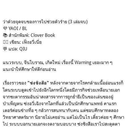
ว่าด้วยจุดจบของการไปช่วยตัวร้าย (3 เล่มจบ)
💜 YAOI / BL
📚 สำนักพิมพ์: Clover Book
✍🏻 เขียน: เฟิ่งอวี่เนี่ย
💬 แปล: QIU
แนวระบบ, จีนโบราณ, เกิดใหม่ เรื่องนี้ Warning เยอะมาก ๆ
แนะนำให้ศึกษาให้ดีก่อนอ่าน
เรื่องราวของ
หลังจากตายจากโรคกล้ามเนื้ออ่อนแรงก็
"ซ่งชิงสือ"
โดนระบบดูดเข้าไปยังอีกโลกหนึ่งโดยมีภารกิจช่วยเหลือนายเอก
จากชะตากรรมอันน่าสงสารจากการถูกย่ำยีเป็นของเล่นของผู้
บำเพ็ญตน ซ่งอวี่เฉิงจากโลกที่แล้วเป็นนักศึกษาแพทย์ คาแรก
เตอร์ค่อนข้างทื่อ ๆ กลัวการสนทนากับคน แต่ชอบศึกษาทดลอง
วิทยาศาสตร์มาก นิยายไม่เคยอ่าน แต่ไม่เป็นไร เดี๋ยวค่อย ๆ ศึกษา
ไป ระบบบอกนายเอกจะงดงามบอบบาง ซ่งชิงสือเราไปสะดุดตา