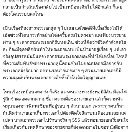
กลายเป็นว่าเส้นเรื่องกลับไปเป็นเหมือนเดิมไม่ได้อีกแล้ว ก็เลย
ต้องโดนระบบลงโทษ
เป็นเรื่องที่สงสารพระเอกสุด ๆ ไปเลย แต่โชคดีที่เนื้อเรื่องไม่ได้
เอ่ยช่วงที่โดนกระทำอย่างโจ่งครึ้มตรงไปตรงมา แค่เพียงบรรยาย
ผ่าน ๆ ชะตากรรมพระเอกก็รันทดเกิน ช่วงที่คิดว่าชีวิตกำลังสดใส
ละ ก็จะมีจุดพลิกผันทำให้พระเอกแทบเป็นบ้ามาอยู่เรื่อย ๆ แต่เอา
จริงอุปสรรคมันมีแค่ชะตากรรมพระเอกแหละที่ทำให้เหนื่อย โชคดี
ที่ความสัมพันธ์ของพระนายคู่นี้ค่อนข้างไม่ยอมปล่อยมือจากกัน
พระเอกคลั่งรักมาก อดทนรอนายเอกมาก ๆ ส่วนนายเอกเองก็มี
ความมุ่งมั่นกับพระเอกอย่างลึกซึ้งถึงในจิตวิญญาณเลย
โทนเรื่องเหมือนจะดาร์กก็จริง แต่ระหว่างทางยังพอมีสีสัน มีจุดให้
รู้สึกขำตลอดจากความซื่อ+ความดื้อของนายเอก แล้วก็ความหัว
หมุนของชาวพิภพเซียนที่อยู่รอบ ๆ ตัวนายเอก เพราะทุกคนก็พา
กันคิดว่านายเอกเก็บพระเอกไปต้องติดใจลีลาบนเตียงแน่เลย แต่
เปล่า นางเอาพระเอกไปรักษาจริง ๆ 555 แล้วพอนายเอกเริ่มสนใจ
เรื่องเกี่ยวกับเพศศึกษาของชายชายก็ส่งจดหมายไปขอหนังสือจาก