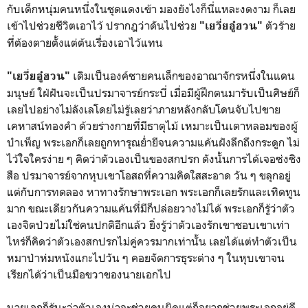
กับเด็กหนุ่มคนหนึ่งในชุดแดงเข้า มองยังไงก็นี่แหละงดงาม ก็เลย
เข้าไปช่วยชีวิตเอาไว้ ปรากฎว่าดันไปช่วย
ตัวร้าย
"เยวี่ยอู๋ฮวน"
ที่ต้องตายตั้งแต่ต้นเรื่องเอาไว้แทน
เดิมเป็นองค์ชายคนเล็กของอาณาจักรหนึ่งในแดน
"เยวี่ยอู๋ฮวน"
มนุษย์ ใฝ่ฝันจะเป็นปรมาจารย์กระบี่ เมื่อมีผู้ฝึกตนมารับเป็นศิษย์ก็
เลยไปอย่างไม่ลังเลโดยไม่รู้เลยว่าภายหลังกลับโดนจับไปขาย
เคหาสน์ทองคำ ด้วยร่างกายที่มีธาตุไม้ เหมาะเป็นเตาหลอมของผู้
บำเพ็ญ พระเอกก็เลยถูกทารุณย่ำยีจนความแค้นฝังลึกถึงกระดูก ไม่
ไว้ใจใครง่าย ๆ คิดว่าตัวเองเป็นของสกปรก ดังนั้นการได้เจอซ่งชิง
สือ ปรมาจารย์จากหุบเขาโอสถที่ความคิดใสสะอาด วัน ๆ ขลุกอยู่
แต่กับการทดลอง หาทางรักษาพระเอก พระเอกก็เลยรักและเทิดทูน
มาก ขณะเดียวกันความแค้นที่มีก็ปล่อยวางไม่ได้ พระเอกก็รู้ว่าตัว
เองจิตป่วยไม่ใช่คนปกติอีกแล้ว ยิ่งรู้ว่าตัวเองรักเขาชอบเขาเท่า
ไหร่ก็คิดว่าตัวเองสกปรกไม่คู่ควรมากเท่านั้น เลยได้แต่ทำตัวเป็น
หมาป่าห่มหนังแกะไปวัน ๆ คอยจัดการธุระต่าง ๆ ในหุบเขาจน
เรียกได้ว่าเป็นมือขวาของนายเอกไป
นายเอกก็รู้นะว่าตัวเองน่าจะช่วยคนผิดแต่ก็อยากช่วยพระเอกอยู่ดี