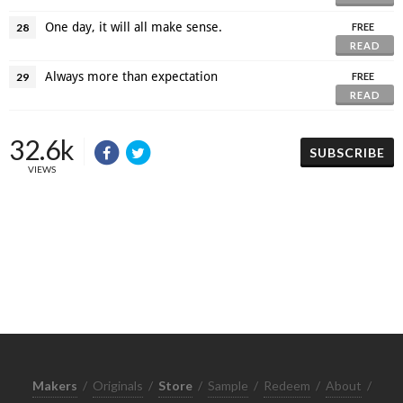
One day, it will all make sense.
28
FREE
READ
Always more than expectation
29
FREE
READ
32.6k
SUBSCRIBE
VIEWS
Makers
/
Originals
/
Store
/
Sample
/
Redeem
/
About
/