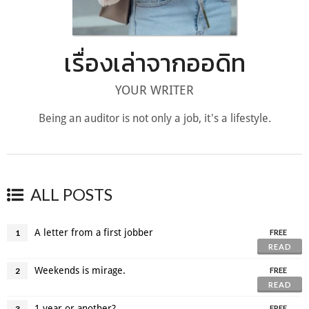
เรื่องเล่าจากออดิท
YOUR WRITER
Being an auditor is not only a job, it's a lifestyle.
ALL POSTS
A letter from a first jobber
1
FREE
READ
Weekends is mirage.
2
FREE
READ
1 year or another?
3
FREE