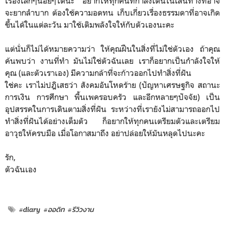
เรื่องเล็กๆน้อยๆได้นะ อยากให้ทุกคนที่กำลังเดินในเส้นทางที่อาจ
จะยากลำบาก ต้องใช้ความอดทน เก็บเกี่ยวเรื่องธรรมดาที่อาจเกิด
ขึ้นได้ในแต่ละวัน มาใช้เติมพลังใจให้กับตัวเองนะคะ
แต่นั่นก็ไม่ได้หมายความว่า ให้คุณฝืนในสิ่งที่ไม่ใช่ตัวเอง ถ้าคุณ
ค้นพบว่า งานที่ทำ มันไม่ใช่ตัวฉันเลย เราก็อยากเป็นกำลังใจให้
คุณ (และตัวเราเอง) มีความกล้าที่จะก้าวออกไปทำสิ่งที่ฝัน
ใช่คะ เราไม่ปฎิเสธว่า สังคมอันโหดร้าย (ปัญหาเศรษฐกิจ สถานะ
การเงิน การศึกษา พื้นเพครอบครัว และอีกหลายๆปัจจัย) เป็น
อุปสรรคในการเดินตามสิ่งที่ฝัน ระหว่างที่เรายังไม่สามารถออกไป
ทำสิ่งที่ฝันได้อย่างเต็มตัว ก็อยากให้ทุกคนเตรียมตัวและเตรียม
อาวุธให้ครบมือ เมื่อโอกาสมาถึง อย่าปล่อยให้มันหลุดไปนะคะ
รัก,
ตัวฉันเอง
#diary
#ออดิท
#รีวิวงาน