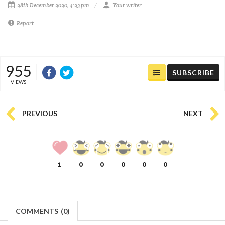
28th December 2020, 4:23 pm
Your writer
Report
955
SUBSCRIBE
VIEWS
PREVIOUS
NEXT
1
0
0
0
0
0
COMMENTS
(
0)