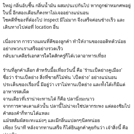
ใหญ่ กลิ่นอับชื้น กลิ่นน้ำมัน ผสมปนเปกันไป หากถูกฆ่าหมกศพอยู่
ในนี้ อีกสองเดือนก็คงหาไม่เจออย่างแน่นอน
โชคดีที่ของที่ต้องไป inspect มีไม่มาก จึงเสร็จค่อนข้างเร็ว และ
เดินทางไปต่อที่ location อื่น
เนื่องจาก การวางแผนที่ดีของลูกค้า ทำให้งานของออดิทตัวน้อย
อย่างพวกเราเสร็จอย่างรวดเร็ว
กลับมาเคลียร์เอกสารใดใดสักครู่ก็ได้เวลาอาหารเที่ยง
ร้านที่ลูกค้าเลือก สำหรับมื้อเที่ยงวันนี้ คือ 'ร้านเป็ดย่างคูเมือง'
ชื่อว่า ร้านเป็ดย่าง สิ่งที่ขายก็ไม่พ้น 'เป็ดย่าง' อย่างแน่นอน
ประเด็นของเรื่องนี้ มีอยู่ว่า เราไม่ทานเป็ดย่าง และทั้งโต๊ะก็มีแต่
อาหารรสเผ็ด
จานเดียวที่เราน่าจะทานได้ ก็คือ ปลานึ่งมะนาว
จากการคาดเดาแล้วนั้น ปลานี้ไม่น่าจะใช่ปลากระพง แต่ลองชิมไป
คำสองคำก็ทานได้แหละ
แม้รสสัมผัสจะทะแม่งๆ และมีกลิ่นแปลกๆนิดหน่อย
เพียง 5นาที หลังจากทานเสร็จ ก็ได้ยินลูกค้าคุยกันว่า เจ้าสิ่งนี้ คือ