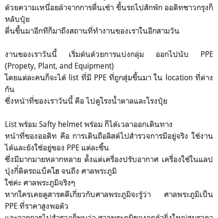
ด้วยความเหนื่อยล้าจากการตื่นเช้า ขึ้นรถไปสักพัก ออดิทชาวกรุงก็
หลับปุ๋ย
ตื่นขึ้นมาอีกทีก็มาถึงสถานที่ทำงานของเราในอีกสามวัน
งานของเราวันนี้ เริ่มต้นด้วยการแบ่งกลุ่ม ออกไปนับ PPE
(Propety, Plant, and Equipment)
โดยแต่ละคนก็จะได้ list ที่มี PPE ที่ถูกสุ่มขึ้นมา ใน location ที่ต่าง
กัน
ซึ่งหน้าที่ของเราวันนี้ คือ ไปดูโรงน้ำตาลและโรงปุ๋ย
List พร้อม Safty helmet พร้อม ก็ได้เวลาออกเดินทาง
หน้าที่ของออดิท คือ การเดินถือลิสต์ไปสำรวจการมีอยู่จริง ใช้งาน
ได้และยังใช้อยู่ของ PPE แต่ละชิ้น
ซึ่งมีมากมายหลากหลาย ตั้งแต่เครื่องปรับอากาศ เครื่องใช้ในแลป
บุ้งกี๋ติดรถแบ็คโฮ จนถึง ศาลพระภูมิ
ใช่ค่ะ ศาลพระภูมิจริงๆ
หากใครเคยดูสารคดีเกี่ยวกับศาลพระภูมิจะรู้ว่า ศาลพระภูมิเป็น
PPE ที่ราคาสูงพอตัว
และจากการไปสำรวจก็พบว่า ศาลพระภูมิของลูกค้ายิ่งใหญ่สมราคา