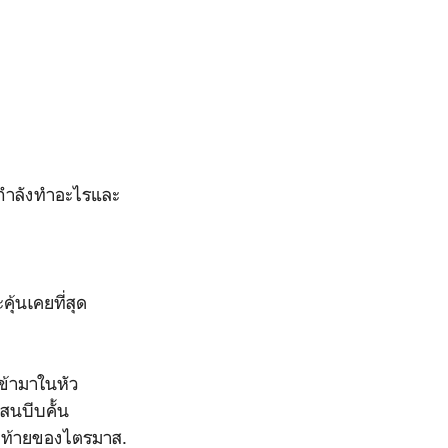
ธอกำลังทำอะไรและ
คุ้นเคยที่สุด
เข้ามาในหัว
สนบีบคั้น
สุดท้ายของไตรมาส.