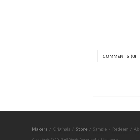
COMMENTS
(
0)
Makers
/
Originals
/
Store
/
Sample
/
Redeem
/
Ab
Copyrights © 2015 All Rights Reserved by Minimore