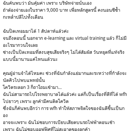
ฉันค้นพบว่า มันคุ้มค่า เพราะ บริษัทจ่ายนั่นเอง
ถ้าต้องจ่ายเองในราคา 9,000 บาท เพื่อหลักสูตรนี้ คงนอนชีช้ำ
กะหล่ำปลีไปทั้งเดือน
ฉันปิดเทอมมาได้ 1 สัปดาห์แล้วค่ะ
จนถึงตอนนี้ นอกจาก e-learning และ virtual training แล้ว ก็ไม่มี
อะไรมากวนใจเลย
ช่างเป็นปิดเทอมที่สงบสุขเสียจริงๆ ไม่ได้สัมผัส วันหยุดที่แท้จริง
แบบนี้มานานแค่ไหนแล้วนะ
คุณผู้อ่านจำได้ไหมคะ ช่วงที่ฉันกำลังแย่มากและระหว่างที่กำลังจะ
นัดคิวไปพบแพทย์นั้น
โควิดระลอก 3 ก็ถาโถมเข้ามา...
ฉันไม่สามารถไปโรงพยาบาลได้แล้วค่ะ แต่ก็เป็นเรื่องที่ดีที่ได้ wfh
ไปยาวๆ เพราะ ลูกค้ามีคนติดโควิด
ซึ่งฉันก็ค้นพบอีกว่า การ wfh ทำให้สภาพจิตใจของฉันดีขึ้นเป็นก
อง
อาจจะเพราะ ฉันไม่ชอบการเบียบเสียดบนรถไฟฟ้าตอนเช้า
เพราะ ฉันไม่ชอบออฟฟิศที่ไม่สะอาดของลูกค้า