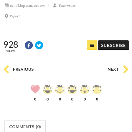
22nd May 2021, 3:27 am
Your writer
Report
928
SUBSCRIBE
VIEWS
PREVIOUS
NEXT
0
0
0
0
0
0
COMMENTS
(
0)