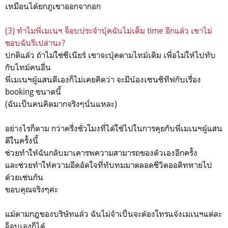
เหมือนได้ยกภูเขาออกจากอก
(3) ทำไมพี่เมเนฯ จ็อบประจำบุ้คฉันไม่เต็ม time อีกแล้ว เขาไม่
ชอบฉันรึเปล่านะ?
ปกติแล้ว ถ้าไม่ใช่ซีเนียร์ เขาจะบุ้คตามไทม์เดิม เพื่อไม่ให้ไปทับ
กับไทม์คนอื่น
พี่เมเนฯผู้แสนดีเองก็ไม่เคยคิดว่า จะมีน้องเซนซิทีฟกับเรื่อง
booking ขนาดนี้
(ฉันเป็นคนคิดมากจริงๆนั่นแหละ)
อย่างไรก็ตาม กว่าครึ่งชั่วโมงที่ได้ใช้ไปในการคุยกับพี่เมเนฯผู้แสน
ดีในครั้งนี้
ช่วยทำให้ฉันกลับมาเคารพความสามารถของตัวเองอีกครั้ง
และช่วยทำให้ความอึดอัดใจที่ทับทมมาตลอดชีวิตออดิทหายไป
ด้วยเช่นกัน
ขอบคุณจริงๆค่ะ
แม้ตามกฎของบริษัทแล้ว ฉันไม่จำเป็นจะต้องโทรแจ้งเมเนฯแต่ละ
จ็อบเองก็ได้