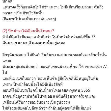
ปกติดี
แต่บางครั้งก็แอบคิดไม่ได้ว่า เพราะ ไม่มีเด็กหรือเปล่านะ ฉันถึง
กลายมาเป็นตัวจริงยืนพื้น
(คิดมากไปเองนั่นแหละค่ะ แหะๆ)
(2) ปีหน้าจะได้เลื่อนขั้นไหมนะ?
ถ้าไม่มีอะไรผิดพลาด ฉันคิดว่า ในปีหน้าฉันน่าจะได้ขึ้น S3
ฉันพยายามบอกตัวเองแบบนั้นอยู่เสมอ
ลึกๆฉันคงอยากได้ยินคำยืนยันความสามารถของตัวเองสักครั้งนั่น
แหละ
พี่เมเนฯผู้แสนดีบอกว่า ตอนที่เพลนนิ่งส่งเด็กมาให้ เขาขอน้อง A1
ไป
และพี่เมเนฯก็บอกว่า 'ตอนเห็นชื่อ รู้สึกโชคดีที่มีหนูอยู่ในทีม
เพราะ ปีหน้าจ็อบนี้จะได้มีซีเนียร์สักที'
ตอนที่ได้ยินประโยคนี้ ฉันน้ำตาไหลเลยค่ะทุกคน 5555
อาจจะฟังดูดราม่าเกินไปหน่อย แต่ฉันดีใจมากๆจริงๆนะคะ
เหมือนได้รับการยอมรับอย่างเป็นรูปธรรม
ไม่ต้องสงสัยต่อไปอีกแล้วว่า ถ้าฉันอยู่ต่อจะได้ขึ้นมั้ยนะ?