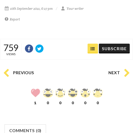
10th September 2021, 6:27 pm
Your writer
Report
759
SUBSCRIBE
VIEWS
PREVIOUS
NEXT
1
0
0
0
0
0
COMMENTS
(
0)