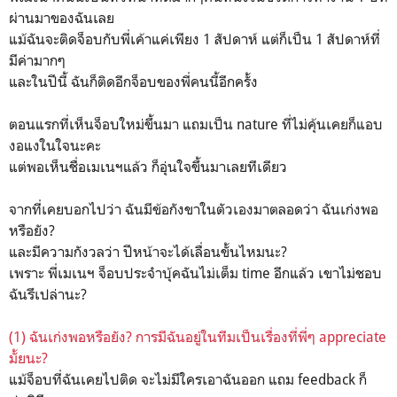
ผ่านมาของฉันเลย
แม้ฉันจะติดจ็อบกับพี่เค้าแค่เพียง 1 สัปดาห์ แต่ก็เป็น 1 สัปดาห์ที่
มีค่ามากๆ
และในปีนี้ ฉันก็ติดอีกจ็อบของพี่คนนี้อีกครั้ง
ตอนแรกที่เห็นจ็อบใหม่ขึ้นมา แถมเป็น nature ที่ไม่คุ้นเคยก็แอบ
งอแงในใจนะคะ
แต่พอเห็นชื่อเมเนฯแล้ว ก็อุ่นใจขึ้นมาเลยทีเดียว
จากที่เคยบอกไปว่า ฉันมีข้อกังขาในตัวเองมาตลอดว่า ฉันเก่งพอ
หรือยัง?
และมีความกังวลว่า ปีหน้าจะได้เลื่อนขั้นไหมนะ?
เพราะ พี่เมเนฯ จ็อบประจำบุ้คฉันไม่เต็ม time อีกแล้ว เขาไม่ชอบ
ฉันรึเปล่านะ?
(1) ฉันเก่งพอหรือยัง? การมีฉันอยู่ในทีมเป็นเรื่องที่พี่ๆ appreciate
มั้ยนะ?
แม้จ็อบที่ฉันเคยไปติด จะไม่มีใครเอาฉันออก แถม feedback ก็