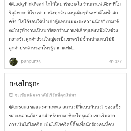
@LuckyPinkPearl โกโก้ใส่มาร์ชเมลโล ร้านกาแฟเดิมๆที่โม
ริอุจิทาคาฮิโระเข้ามานั่งทุกวัน เมนูเดิมๆที่รสชาติไม่ซ้ำสัก
ครั้ง “โกโก้ร้อนใช้น้ำเต้าหู้แทนนมนะฮะหวานน้อย” ยามาชิ
ตะโทรุทำงานเป็นบาริสตาร้านกาแฟเล็กๆแห่งหนึ่งในช่วง
กลางวัน ลูกค้าส่วนใหญ่จะเป็นขาจรไม่ซ้ำหน้าแทบไม่มี
ลูกค้าประจำหรอกโทรุรู้ว่ากาแฟฝ...
177
punpun35
ทะเลโทรุกะ
จะเขียนฟิคจากคีย์เวิร์ดที่คุณให้มา
@torsuuu ขอแต่งงานทะเล สถานะมีกี่แบบกันนะ? ของแข็ง
ของเหลวแก๊ส? แต่สำหรับยามาชิตะโทรุแล้ว เขาเริ่มจาก
การเป็นไอ้โรคจิต เป็นไอ้โรคจิตขี้ตื๊อเพื่อนักร้องคนนี้คน