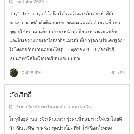
Fantober2020
Day1: First day of fallใบไม้ร่วงวันแรกกับท้องฟ้าสีส้ม
อ่อนๆ อากาศกำลังดีเลยนะทากะมองแมวส้มตัวอ้วนที่นอน
อุตุอยู่ใต้หอ นอนทั้งวันยังจะหน้าบูดอีกนะทากะได้แต่คิด
และโยงความทรงจำไปหาอีกแมวส้มที่เขารู้จัก หรือเคยรู้จัก?
ไม่ได้เจอกันนานเลยนะโทรุ —- ตุลาคม2010 ท้องฟ้าสี
หม่นๆทำให้จิตใจนักเรียนมัธยมปลาย...
205
punpun35
ตัดสิทธิ์
ถ้าหาเสียงกับเขาไม่สนุกก็มาอยู่พรรคฉัน
โทรุที่อยู่ด้านล่างจึงเดินแทรกฝูงคนที่หลบทางให้เขาโดยดี
ก้าวขึ้นเวทีช้าๆ พร้อมพูดประโยคที่ทำให้เรื่องทั้งหมด