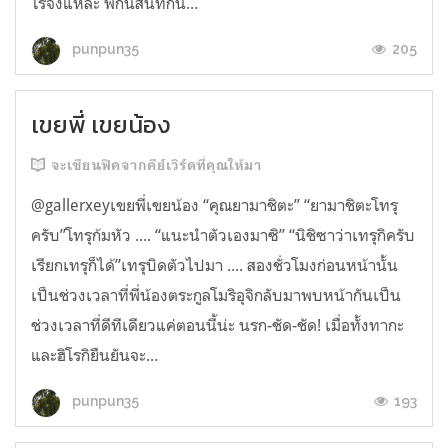
โร่จังแหละ พักนี้สนิทกัน...
205
punpun35
เขยพี่ เขยน้อง
จะเขียนฟิคจากคีย์เวิร์ดที่คุณให้มา
@gallerxeyเขยพี่เขยน้อง “คุณยามาชิตะ” “ยามาชิตะโทรุ
ครับ”โทรุก้มหัว .... “แนะนำตัวเองมาซิ” “นิชิซาว่าเทรุกิครับ
เรียกเทรุก็ได้”เทรุบิดตัวไปมา .... สองชั่วโมงก่อนหน้านั้น
เป็นช่วงเวลาที่พี่น้องตระกูลโมริอุจิกลับมาพบหน้ากันเป็น
ช่วงเวลาที่ดีทีเดียวแค่ตอนนี้น่ะ นรก-ชัด-ชัด! เมื่อทั้งทากะ
และฮิโรกิยืนยันจะ...
193
punpun35