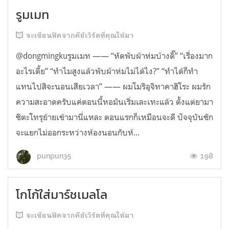
รูมเมท
จะเขียนฟิคจากคีย์เวิร์ดที่คุณให้มา
@dongmingkuรูมเมท —— “หัดพับผ้าห่มบ้างดิ๊” “เรื่องมาก
อะไรเตี้ย” “ทำไมสูงแล้วพับผ้าห่มไม่ได้ไง?” “ทำได้ก็ทำ
แทนไปสิจะนอนเสียเวลา” —— ผมโมริอุจิทาคาฮิโระ ผมรัก
ความสะอาดครับแค่ตอนนี้หอมันเริ่มเละเทะแล้ว ตั้งแต่ยามา
ชิตะโทรุย้ายเข้ามานี่แหละ ตอนแรกก็เหมือนจะดี ปัจจุบันชัก
จะแยกไม่ออกระหว่างห้องนอนกับห้...
198
punpun35
โกโก้ใส่มาร์ชเมลโล
จะเขียนฟิคจากคีย์เวิร์ดที่คุณให้มา