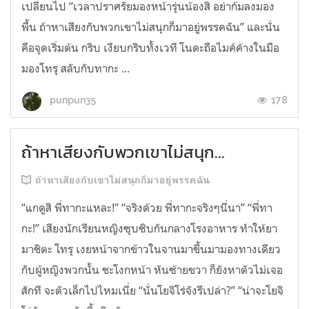
เปลี่ยนไป “เวลาปราศรัยมองหน้ารุ่นน้องสิ อย่าก้มลงมอง
พื้น ถ้าหาเสียงกับพวกเขาไม่สนุกก็มาอยู่พรรคฉัน” และนั่น
คือจุดเริ่มต้น กริบ เงียบกริบทั้งเวที โนดะถือไมค์ค้างในมือ
มองโทรุ สลับกับทากะ ...
178
punpun35
ถ้าหาเสียงกับพวกเขาไม่สนุก...
ถ้าหาเสียงกับเขาไม่สนุกก็มาอยู่พรรคฉัน
“แกดูสิ พี่ทากะแหละ!” “จริงด้วย พี่ทากะจริงๆนี่นา” “พี่ทา
กะ!” เสียงนักเรียนหญิงซุบซิบกันกลางโรงอาหาร ทำให้ยา
มาชิตะ โทรุ เงยหน้าจากข้าวในจานมาขึ้นมามองทางเดียว
กับผู้หญิงพวกนั้น ชะโงกหน้า หันซ้ายขวา ก็ยังหาตัวไม่เจอ
สักที จะตัวเล็กไปไหมเนี่ย “นั่นโยจิโร่จังรึเปล่า?” “น่าจะโยจิ