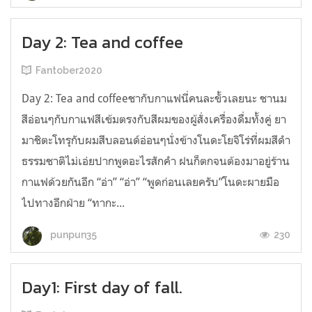
Day 2: Tea and coffee
Fantober2020
Day 2: Tea and coffeeชากับกาแฟนี่คนละขั้วเลยนะ ชานม
สีอ่อนๆกับกาแฟสีเข้มตรงกับสีผมของผู้สั่งเครื่องดื่มทั้งคู่ ยา
มาชิตะโทรุกับผมสีบลอนด์อ่อนๆนั่งข้างโนดะโยจิโร่ที่ผมสีดำ
ธรรมชาติไม่เอ่ยปากพูดอะไรสักคำ ฝนก็ตกจนต้องมาอยู่ร้าน
กาแฟด้วยกันอีก “อ่า” “อ่า” “พูดก่อนเลยครับ”โนดะผายมือ
ไปทางอีกฝ่าย “ทากะ...
230
punpun35
Day1: First day of fall.