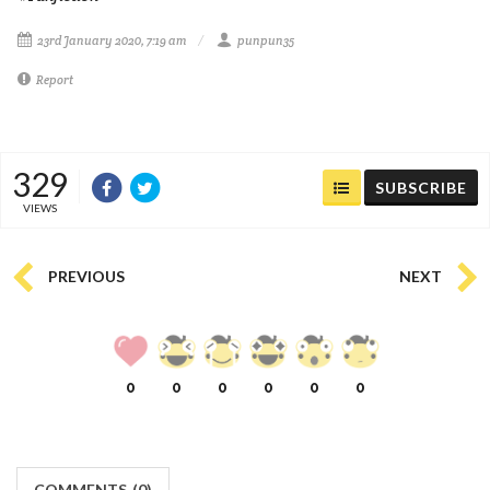
23rd January 2020, 7:19 am
punpun35
Report
329
SUBSCRIBE
VIEWS
PREVIOUS
NEXT
0
0
0
0
0
0
COMMENTS
(
0)