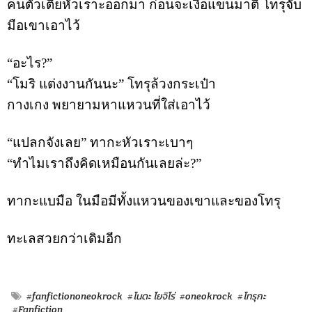
คนตัวเตี้ยหัวเราะออกมา ก่อนจะเงื้อแขนมาตี โทรุจับ
มือเขาเอาไว้
“อะไร?”
“โมริ แต่งงานกันนะ” โทรุล้วงกระเป๋า
กางเกง พยายามหาแหวนที่ใส่เอาไว้
“แปลกจังเลย” ทากะหัวเราะเบาๆ
“ทำไมเราถึงคิดเหมือนกันเลยล่ะ?”
ทากะแบมือ ในมือมีทั้งแหวนของเขาและของโทรุ
ทะเลสวยกว่าเดิมอีก
#fanfictiononeokrock
#โนดะ โยจิโร่
#oneokrock
#โทรุกะ
#Fanfiction