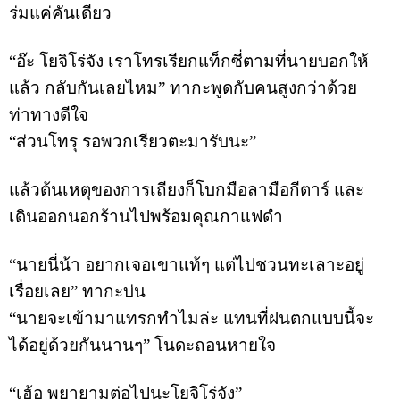
ร่มแค่คันเดียว
“อ๊ะ โยจิโร่จัง เราโทรเรียกแท็กซี่ตามที่นายบอกให้
แล้ว กลับกันเลยไหม” ทากะพูดกับคนสูงกว่าด้วย
ท่าทางดีใจ
“ส่วนโทรุ รอพวกเรียวตะมารับนะ”
แล้วต้นเหตุของการเถียงก็โบกมือลามือกีตาร์ และ
เดินออกนอกร้านไปพร้อมคุณกาแฟดำ
“นายนี่น้า อยากเจอเขาแท้ๆ แต่ไปชวนทะเลาะอยู่
เรื่อยเลย” ทากะบ่น
“นายจะเข้ามาแทรกทำไมล่ะ แทนที่ฝนตกแบบนี้จะ
ได้อยู่ด้วยกันนานๆ” โนดะถอนหายใจ
“เฮ้อ พยายามต่อไปนะโยจิโร่จัง”