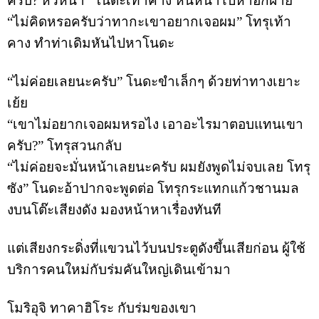
ครับ? หัวหน้า” โนดะเท้าคาง หันหน้าไปหาอีกฝ่าย
“ไม่คิดหรอครับว่าทากะเขาอยากเจอผม” โทรุเท้า
คาง ทำท่าเดิมหันไปหาโนดะ
“ไม่ค่อยเลยนะครับ” โนดะขำเล็กๆ ด้วยท่าทางเยาะ
เย้ย
“เขาไม่อยากเจอผมหรอไง เอาอะไรมาตอบแทนเขา
ครับ?” โทรุสวนกลับ
“ไม่ค่อยจะมั่นหน้าเลยนะครับ ผมยังพูดไม่จบเลย โทรุ
ซัง” โนดะอ้าปากจะพูดต่อ โทรุกระแทกแก้วชานมล
งบนโต๊ะเสียงดัง มองหน้าหาเรื่องทันที
แต่เสียงกระดิ่งที่แขวนไว้บนประตูดังขึ้นเสียก่อน ผู้ใช้
บริการคนใหม่กับร่มคันใหญ่เดินเข้ามา
โมริอุจิ ทาคาฮิโระ กับร่มของเขา