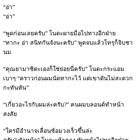
“อ่า”
“อ่า”
“พูดก่อนเลยครับ” โนดะผายมือไปทางอีกฝ่าย
“ทากะ อ่า สนิทกันจังนะครับ” พูดจบแล้วโทรุก็จิบชา
นม
“คุณยามาชิตะเองก็ใช่ย่อยนี่ครับ” โนดะกระแอม
เบาๆ “คราวก่อนผมนัดทากะไว้ แต่เขาดันไม่สะดวก
กะทันหัน”
“เกี่ยวอะไรกับผมล่ะครับ?” คนผมบลอนด์ทำหน้า
สงสัย
“ใครมีอำนาจเลื่อนซ้อมวงเร็วขึ้นล่ะ