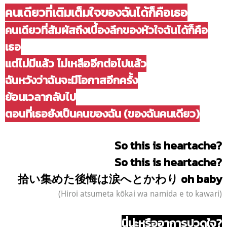
คนเดียวที่เติมเต็มใจของฉันได้ก็คือเธอ
ค
นเดียวที่สัมผัสถึงเบื้องลึกของหัวใจฉันได้ก็คือ
เธอ
แต่ไม่มีแล้ว ไม่เหลืออีกต่อไปแล้ว
ฉันหวังว่าฉันจะมีโอกาสอีกครั้ง
ย้อนเวลากลับไป
ตอนที่เธอยังเป็นคนของฉัน (ของฉันคนเดียว)
So this is heartache?
So this is heartache?
拾い集めた後悔は涙へとかわり oh baby
(Hiroi atsumeta kōkai wa namida e to kawari)
นี่น่ะหรืออาการปวดใจ?