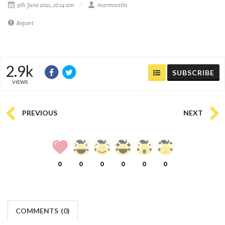
9th June 2021, 10:14 am
marmantin
Report
2.9k
SUBSCRIBE
VIEWS
PREVIOUS
NEXT
0
0
0
0
0
0
COMMENTS
(
0)