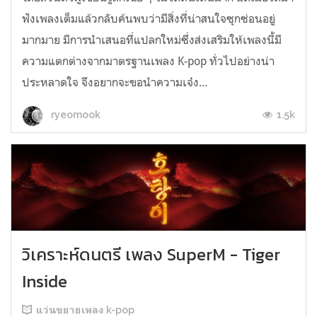
ฟังเพลงเต็มแล้วกลับค้นพบว่ามีสิ่งที่น่าสนใจซุกซ่อนอยู่
มากมาย มีการนำเสนอที่แปลกใหม่ซึ่งส่งเสริมให้เพลงนี้มี
ความแตกต่างจากมาตรฐานเพลง K-pop ทั่วไปอย่างน่า
ประหลาดใจ จึงอยากจะขอนำความเจ๋ง...
1.5k
ryeomook
วิเคราะห์ดนตรี เพลง SuperM - Tiger
Inside
แว่นขยายเพลง k-pop