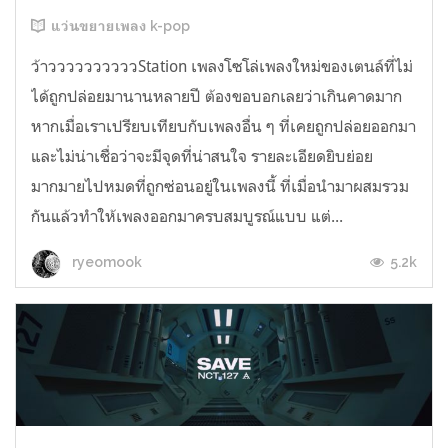
แว่นขยายเพลง k-pop
ว้าววววววววววStation เพลงโซโล่เพลงใหม่ของเตนล์ที่ไม่
ได้ถูกปล่อยมานานหลายปี ต้องขอบอกเลยว่าเกินคาดมาก
หากเมื่อเราเปรียบเทียบกับเพลงอื่น ๆ ที่เคยถูกปล่อยออกมา
และไม่น่าเชื่อว่าจะมีจุดที่น่าสนใจ รายละเอียดยิบย่อย
มากมายไปหมดที่ถูกซ่อนอยู่ในเพลงนี้ ที่เมื่อนำมาผสมรวม
กันแล้วทำให้เพลงออกมาครบสมบูรณ์แบบ แต่...
5.2k
ryeomook