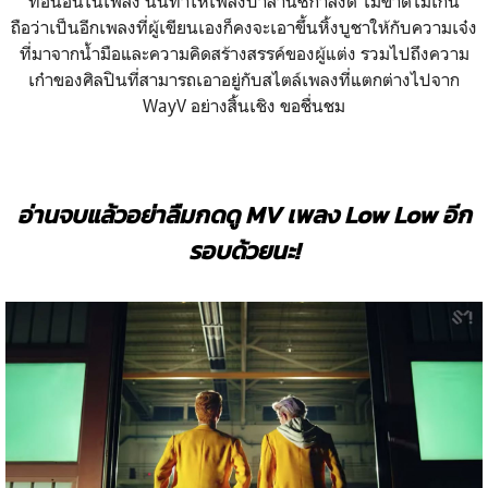
ท่อนอื่นในเพลง นั่นทำให้เพลงบาลานซ์กำลังดี ไม่ขาดไม่เกิน
ถือว่าเป็นอีกเพลงที่ผู้เขียนเองก็คงจะเอาขึ้นหิ้งบูชาให้กับความเจ๋ง
ที่มาจากน้ำมือและความคิดสร้างสรรค์ของผู้แต่ง รวมไปถึงความ
เก๋าของศิลปินที่สามารถเอาอยู่กับสไตล์เพลงที่แตกต่างไปจาก
WayV อย่างสิ้นเชิง ขอชื่นชม
อ่านจบแล้วอย่าลืมกดดู MV เพลง Low Low อีก
รอบด้วยนะ!