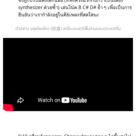
synthesizer ด้วยซ้ำ) เล่นโน้ต B C# D# ย้ำ ๆ เพื่อเป็นการ
ยืนยันว่าเรากำลังอยู่ในคีย์เพลงที่สดใสนะ
ตัวอย่าง ขลุ่ยไผเซียว (排簫) เครื่องดนตรีพื้นบ้านของประเทศจีน