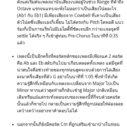
ตั้งแต่เริ่มต้นเพลงมานั้นเสียงเบสอยู่ในช่วง Range ที่ต่ำถึง
Octave แรกจนแทบจะฟังไม่ออกว่าเป็นเสียงโน้ตอะไร
(Ab1 กับ Eb1) มีเพียงเสียงจาก Cowbell ที่เคาะเป็นเสียง
ตัวโน้ตซึ่งเสียงเองก็เพี้ยน ไม่ได้ตรงกับ Pitch ใดพอดี แนว
ร้องก็เป็นการแร็พไม่มีเมโลดี้ที่ชัดเจนอีก กว่าจะเจอจุดที่
settle ได้จริง ๆ ก็เข้าสู่ท่อน Pre-Chorus ในนาทีที่ 0:35
แล้ว
เพลงนี้เป็นอีกครั้งที่คอร์ดหลักของเพลงมีเพียงแค่ 2 คอร์ด
คือ Ab และ Eb สลับกันไปมาเกือบตลอดทั้งเพลง แต่มีจุดที่
น่าสนใจคือช่วงท้ายของทุกท่อนฮุคจะจบด้วยการไล่เสียง
ลงมาครึ่งเสียงที่ตัว G อย่างในนาทีที่ 1:05 ซึ่งทำให้เกิด
ความรู้สึกที่เหมือนกับเพลงจะเปลี่ยนจาก Major ไปเป็น
Minor หากแต่ว่าสุดท้ายก็กลับเข้าสู่ Major ปกติเหมือน
เดิมหรือแม้แต่กระทั่งตอนจบของเพลงนี้ที่ก็จบด้วยคอร์ด
นั้นแล้วก็หายไป กลายเป็นความรู้สึกที่ถูกปล่อยให้ล่องลอย
เคว้างคว้างอย่างหาคำตอบไม่ได้
นอกจากนั้นก็ยังมีคอร์ด Cm ที่ถูกเสริมเข้ามาบ้างในท่อน