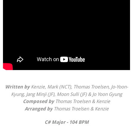
Kenzie, Mark (NCT), Thomas Troelsen, Jo-Yoon-
Written by
Kyung, Jang Minji (JF), Moon Sulli (JF) & Jo Yoon Gyung
Thomas Troelsen
&
Kenzie
Composed by
Thomas Troelsen
&
Kenzie
Arranged by
C# Major - 104 BPM