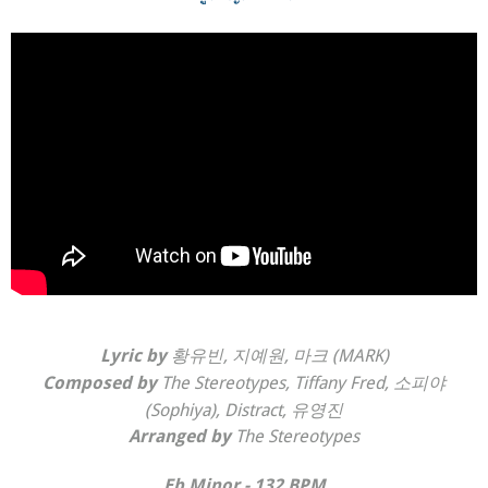
황유빈, 지예원, 마크 (MARK)
Lyric by
The Stereotypes, Tiffany Fred, 소피야
Composed by
(Sophiya), Distract, 유영진
The Stereotypes
Arranged by
Eb Minor - 132 BPM