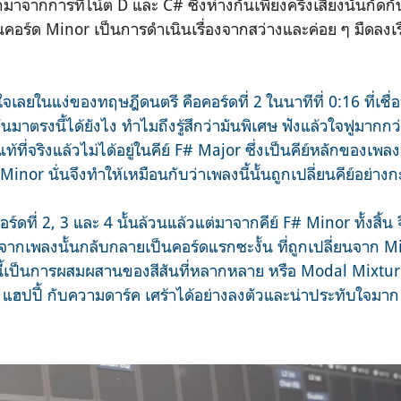
ากการที่โน้ต D และ C# ซึ่งห่างกันเพียงครึ่งเสียงนั้นกัดกัน..
นคอร์ด Minor เป็นการดำเนินเรื่องจากสว่างและค่อย ๆ มืดลงเรื
ใจเลยในแง่ของทฤษฎีดนตรี คือคอร์ดที่ 2 ในนาทีที่ 0:16 ที่เชื
 มันมาตรงนี้ได้ยังไง ทำไมถึงรู้สึกว่ามันพิเศษ ฟังแล้วใจฟูมากกว่
แท้ที่จริงแล้วไม่ได้อยู่ในคีย์ F# Major ซึ่งเป็นคีย์หลักของเ
 Minor นั่นจึงทำให้เหมือนกับว่าเพลงนี้นั้นถูกเปลี่ยนคีย์อย่าง
ร์ดที่ 2, 3 และ 4 นั้นล้วนแล้วแต่มาจากคีย์ F# Minor ทั้งสิ้น
ไปจากเพลงนั้นกลับกลายเป็นคอร์ดแรกซะงั้น ที่ถูกเปลี่ยนจาก 
นี้เป็นการผสมผสานของสีสันที่หลากหลาย หรือ Modal Mixtu
แฮปปี้ กับความดาร์ค เศร้าได้อย่างลงตัวและน่าประทับใจมาก