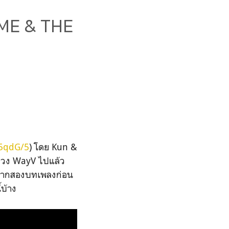
IME & THE
K5qdG/5
) โดย Kun &
งวง WayV ไปแล้ว
งมาจากสองบทเพลงก่อน
้บ้าง