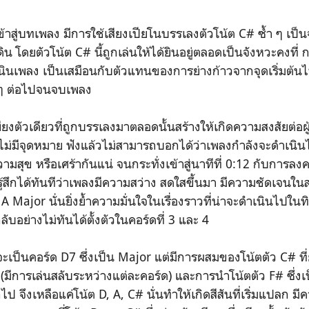
ข้าสู่บทเพลง มีการใช้เสียงเปียโนบรรเลงตัวโน้ต C# ซ้ำ ๆ เป็น
น โดยตัวโน้ต C# นี้ถูกเล่นให้ได้ยินอยู่ตลอดเป็นจังหวะคงที่ 
นินเพลง เป็นเสมือนกับตัวแทนของการย่างก้าวจากจุดเริ่มต้
ง ๆ ต่อไปจนจบเพลง
ียงตัวเดียวที่ถูกบรรเลงมาตลอดนั้นสร้างให้เกิดความสงสัยต่อผู
ูไม่มีจุดหมาย ฟังแล้วไม่สามารถบอกได้ว่าเพลงกำลังจะดำเน
ีความสุข หรือเศร้ากันแน่ จนกระทั่งเข้าสู่นาทีที่ 0:12 กับการ
งรู้สึกได้ทันทีว่าเพลงมีความสว่าง สดใสขึ้นมา มีความชัดเจนในสตอร
ด A Major นั่นยิ่งย้ำความมั่นใจในเรื่องราวที่น่าจะดำเนินไปในทิ
ลับอย่างไม่ทันได้ตั้งตัวในคอร์ดที่ 3 และ 4
้จะเป็นคอร์ด D7 ซึ่งเป็น Major แต่มีการผสมของโน้ตตัว C# ที
 (มีการเล่นสลับระหว่างแต่ละคอร์ด) และการนำโน้ตตัว F# ซึ่งเ
 จึงเหลือแค่โน้ต D, A, C# นั่นทำให้เกิดสีสันที่เริ่มแปลก มีคว