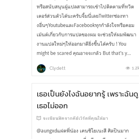
หรือสนับสนุนผู้แปลสามารถเข้าไปติดตามที่ทวิต
เตอร์ส่วนตัวได้นะครับจิ้มนี่เลยTwitterช่องทา
งอื่นๆYoutubeและFacebookทุกกำลังใจหรือคอม
เม้นต์เกี่ยวกับการแปลของผม จะช่วยให้ผมพัฒนา
งานแปลใหม่ๆให้ออกมาดียิ่งขึ้นได้ครับ ! You
might be scared คุณอาจจะกลัว But that’s y...
1.2
Clydett
เธอเป็นยังไงฉันอยากรู้ เพราะฉันดู
เธอไม่ออก
จะเขียนฟิคจากคีย์เวิร์ดที่คุณให้มา
@aungxdแฝดพี่น้อง เคนชิโยเนะสี ศิลปินมาก