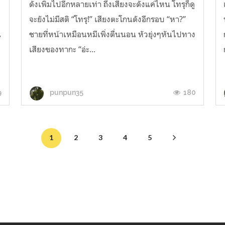
น
ดังเพิ่มไปอีกหลายเท่า ถึงเสียงจะดังแค่ไหน โทรุก็ดู
จะยังไม่มีสติ “โทรุ!” เสียงตะโกนดังอีกรอบ “หา?”
น
ชายที่หน้าเหมือนหมีเพิ่งตื่นนอน หัวยุ่งๆหันไปทาง
เสียงของทากะ “อ่ะ...
9
180
punpun35
1
2
3
4
5