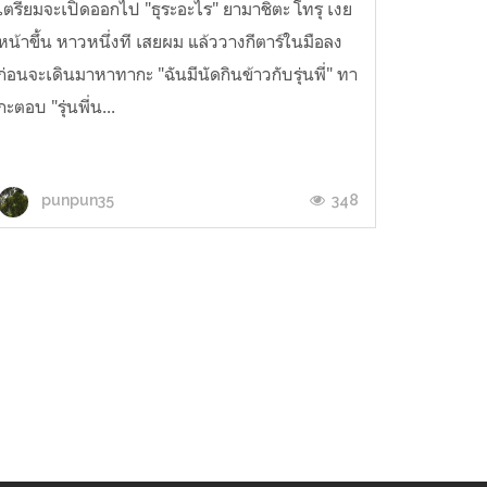
เตรียมจะเปิดออกไป "ธุระอะไร" ยามาชิตะ โทรุ เงย
หน้าขึ้น หาวหนึ่งที เสยผม แล้ววางกีตาร์ในมือลง
ก่อนจะเดินมาหาทากะ "ฉันมีนัดกินข้าวกับรุ่นพี่" ทา
กะตอบ "รุ่นพี่น...
348
punpun35