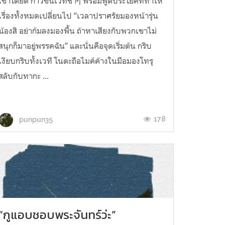
เขาโดยดี ก้าวขึ้นเวทีช้าๆ พร้อมพูดประโยคที่ทำให้
เรื่องทั้งหมดเปลี่ยนไป “เวลาปราศรัยมองหน้ารุ่น
น้องสิ อย่าก้มลงมองพื้น ถ้าหาเสียงกับพวกเขาไม่
สนุกก็มาอยู่พรรคฉัน” และนั่นคือจุดเริ่มต้น กริบ
เงียบกริบทั้งเวที โนดะถือไมค์ค้างในมือมองโทรุ
สลับกับทากะ ...
178
punpun35
“กูแอบชอบพระจันทร์ว่ะ”