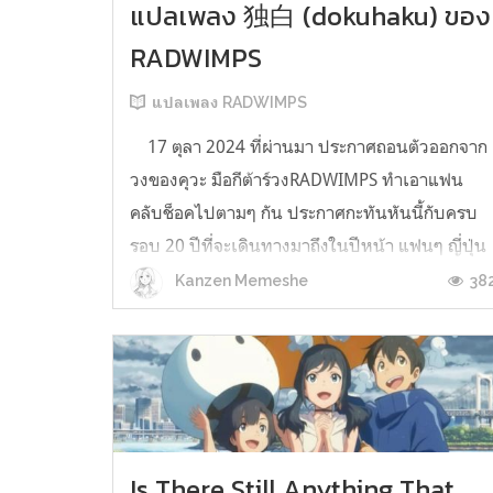
แปลเพลง 独白 (dokuhaku) ของ
RADWIMPS
แปลเพลง RADWIMPS
17 ตุลา 2024 ที่ผ่านมา ประกาศถอนตัวออกจาก
วงของคุวะ มือกีต้าร์วงRADWIMPS ทำเอาแฟน
คลับช็อคไปตามๆ กัน ประกาศกะทันหันนี้กับครบ
รอบ 20 ปีที่จะเดินทางมาถึงในปีหน้า แฟนๆ ญี่ปุ่น
หลายคนในทวิตเตอร์พากันพูดถึงเพลงนี้ พอเราได้
38
Kanzen Memeshe
ฟังแล้วก็อดไม่ได้ที่น้ำตาจะไหลออกมา บทเพลงที่
เล่าถึงความเป็นมาของแรดวิมส์ในช่วงก่อสร้า...
Is There Still Anything That