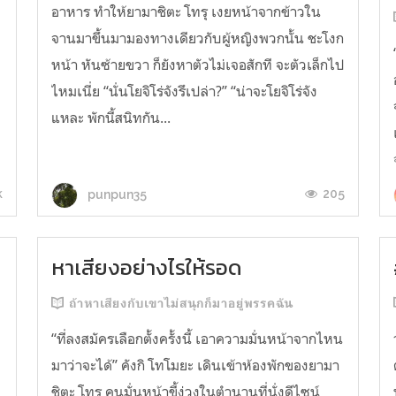
อาหาร ทำให้ยามาชิตะ โทรุ เงยหน้าจากข้าวใน
จานมาขึ้นมามองทางเดียวกับผู้หญิงพวกนั้น ชะโงก
หน้า หันซ้ายขวา ก็ยังหาตัวไม่เจอสักที จะตัวเล็กไป
ไหมเนี่ย “นั่นโยจิโร่จังรึเปล่า?” “น่าจะโยจิโร่จัง
แหละ พักนี้สนิทกัน...
k
205
punpun35
หาเสียงอย่างไรให้รอด
ถ้าหาเสียงกับเขาไม่สนุกก็มาอยู่พรรคฉัน
“ที่ลงสมัครเลือกตั้งครั้งนี้ เอาความมั่นหน้าจากไหน
มาว่าจะได้” คังกิ โทโมยะ เดินเข้าห้องพักของยามา
ชิตะ โทรุ คนมั่นหน้าขี้ง่วงในตำนานที่นั่งดีไซน์