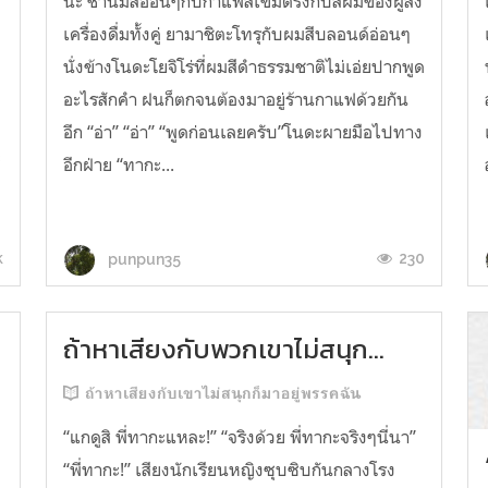
นะ ชานมสีอ่อนๆกับกาแฟสีเข้มตรงกับสีผมของผู้สั่ง
เครื่องดื่มทั้งคู่ ยามาชิตะโทรุกับผมสีบลอนด์อ่อนๆ
นั่งข้างโนดะโยจิโร่ที่ผมสีดำธรรมชาติไม่เอ่ยปากพูด
อะไรสักคำ ฝนก็ตกจนต้องมาอยู่ร้านกาแฟด้วยกัน
อีก “อ่า” “อ่า” “พูดก่อนเลยครับ”โนดะผายมือไปทาง
ะ
อีกฝ่าย “ทากะ...
k
230
punpun35
ถ้าหาเสียงกับพวกเขาไม่สนุก...
ถ้าหาเสียงกับเขาไม่สนุกก็มาอยู่พรรคฉัน
“แกดูสิ พี่ทากะแหละ!” “จริงด้วย พี่ทากะจริงๆนี่นา”
“พี่ทากะ!” เสียงนักเรียนหญิงซุบซิบกันกลางโรง