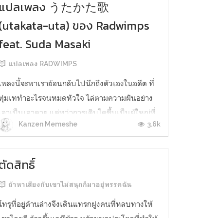
แปลเพลง うたかた歌
(utakata-uta) ของ Radwimps
feat. Suda Masaki
แปลเพลง RADWIMPS
เพลงนี้จะพาเราย้อนกลับไปนึกถึงตัวเองในอดีต ที่
ทุ่มเททำอะไรจนหมดหัวใจ ไล่ตามความฝันอย่าง
เอาเป็นเอาตาย แต่ทว่าการเติบโตขึ้นเป็นผู้ใหญ่ที่
3.6k
Kanzen Memeshe
ต้องเผชิญหน้ากับความจริง อาจทำให้เราต้องปล่อย
มือจากความฝันในที่สุด คืนวันอันหนาวเหน็บที่เรา
ยิ้มออกมาไม่ได้นั้น การได้นึกถึงผู้คนที่คอยเป็น
ตัดสิทธิ์
กำลังใจให้เราเสมอมา อาจช่วย...
ถ้าหาเสียงกับเขาไม่สนุกก็มาอยู่พรรคฉัน
โทรุที่อยู่ด้านล่างจึงเดินแทรกฝูงคนที่หลบทางให้