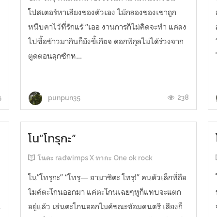
โปสเตอร์หาเสียงของตัวเอง ไม้กลองของเขาถูก
หนีบคาไว้ที่รักแร้ “เออ งานการก็ไม่คิดจะทำ แค่ลง
ไปซื้อข้าวมากินก็ยังขี้เกียจ ดอกพิกุลไม่ได้ร่วงจาก
ตูดตอนลุกซักห...
5
238
punpun35
โน”โทรุกะ”
โนดะ radwimps X ทากะ One ok rock
ค
โน”โทรุกะ” “โทรุ— ยามาชิตะ โทรุ!” คนตัวเล็กที่ถือ
ไมค์ตะโกนออกมา แค่ตะโกนเฉยๆหูก็แทบจะแตก
่
อยู่แล้ว เล่นตะโกนออกไมค์ขณะซ้อมดนตรี เสียงก็