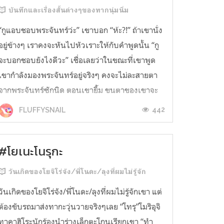
บันทึกและเรื่องสั้นต่างๆของทากนุ่มนิ่ม
“กูแอบชอบพระจันทร์ว่ะ” เขาบอก “ห้ะ?!” ถ้าเขานั่ง
อยู่ข้างๆ เราคงจะหันไปหัวเราะให้กับคำพูดนั้น “กู
จะบอกชอบยังไงดีวะ” เชื่อเลยว่าในขณะที่เขาพูด
เขากำลังมองพระจันทร์อยู่จริงๆ คงจะไม่ละสายตา
จากพระจันทร์ซักนิด ตอนเขายิ้ม ขนตาของเขาจะ
ทาบยาวบนแก้มขาว มีเสน่ห์ “กูไม่รู้เหมือนกันว่ะ”
442
FLUFFYSNAIL
เราตอบ เรายิ้ม “มึงตะโก...
#โยเนะโนรุกะ
วันเกิดของโยจิโร่จัง/พี่โนดะ/ลุงที่ผมไม่รู้จัก
วันเกิดของโยจิโร่จัง/พี่โนดะ/ลุงที่ผมไม่รู้จักเขา แต่
ต้องขับรถมาส่งทากะวุ่นวายจริงๆเลย “โทรุ”โมริอุจิ
ทาคาฮิโระนักร้องนำร่างเล็กตะโกนเรียกเขา “ทำ