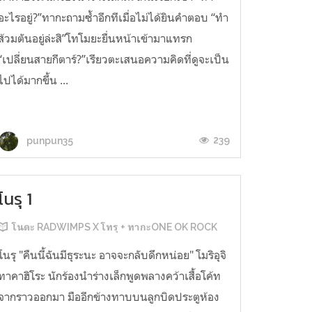
อะไรอยู่?”ทากะถามซ้ำอีกทีเมื่อไม่ได้ยินคำตอบ “ทำ
ส้วมตันอยู่ล่ะสิ”โทโมยะยื่นหน้าเข้ามาแทรก
“เปลี่ยนสายกีตาร์?”เรียวตะเสนอความคิดที่ดูจะเป็น
ไปได้มากขึ้น ...
239
punpun35
โนรุ 1
โนดะ RADWIMPS X โทรุ + ทากะONE OK ROCK
โนรุ "คืนนี้ฉันมีธุระนะ อาจจะกลับดึกหน่อย" โมริอุจิ
ทาคาฮิโระ นักร้องนำร่างเล็กพูดพลางคว้าเสื้อโค้ท
จากราวออกมา มืออีกข้างทาบบนลูกบิดประตูห้อง