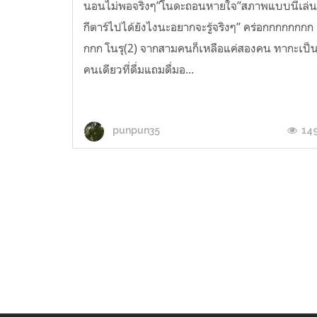
นอนไม่พอจริงๆ”โนดะถอนหายใจ”สภาพแบบนี้เล่
กีตาร์ไปได้ยังไงนะอยากจะรู้จริงๆ” คร่อกกกกกกกก
กกก โนรุ(2) จากสามคนก็เหลือแค่สองคน ทากะเป็
คนเดียวที่ดื่มแถมดื่มอ...
14
punpun35