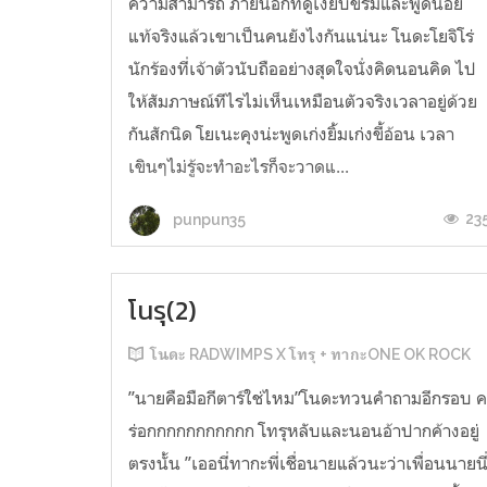
ความสามารถ ภายนอกที่ดูเงียบขรึมและพูดน้อย
แท้จริงแล้วเขาเป็นคนยังไงกันแน่นะ โนดะโยจิโร่
นักร้องที่เจ้าตัวนับถืออย่างสุดใจนั่งคิดนอนคิด ไป
ให้สัมภาษณ์ทีไรไม่เห็นเหมือนตัวจริงเวลาอยู่ด้วย
กันสักนิด โยเนะคุงน่ะพูดเก่งยิ้มเก่งขี้อ้อน เวลา
เขินๆไม่รู้จะทำอะไรก็จะวาดแ...
23
punpun35
โนรุ(2)
โนดะ RADWIMPS X โทรุ + ทากะONE OK ROCK
”นายคือมือกีตาร์ใช่ไหม”โนดะทวนคำถามอีกรอบ 
ร่อกกกกกกกกกกก โทรุหลับและนอนอ้าปากค้างอยู่
ตรงนั้น ”เออนี่ทากะพี่เชื่อนายแล้วนะว่าเพื่อนนายนี