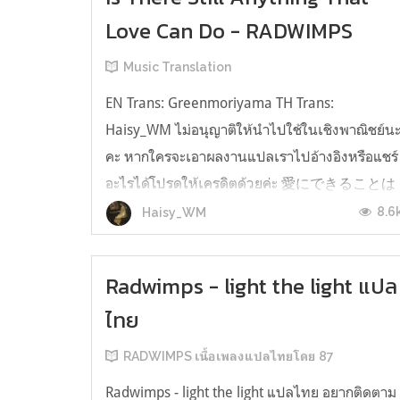
Love Can Do - RADWIMPS
Music Translation
EN Trans: Greenmoriyama TH Trans:
Haisy_WM ไม่อนุญาติให้นำไปใช้ในเชิงพาณิชย์น
คะ หากใครจะเอาผลงานแปลเราไปอ้างอิงหรือแชร์
อะไรได้โปรดให้เครดิตด้วยค่ะ 愛にできることは
まだあるかい ai ni dekiru koto wa mada aru
8.6
Haisy_WM
kai Is there still anything that love can do ยังมี
อะไรที่ความรักทำได้อยู่ไหม? 何も持たずに生ま
Radwimps - light the light แปล
れ落ちた僕 nani ...
ไทย
RADWIMPS เนื้อเพลงแปลไทยโดย 87
Radwimps - light the light แปลไทย อยากติดตาม