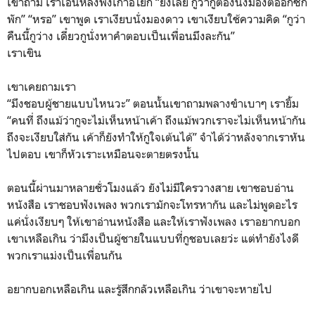
เขาถาม เราเอนหลังพิงเก้าอี้โยก “ยังเลย กูว่ากูต้องนั่งมองต่ออีกซัก
พัก” “หรอ” เขาพูด เราเงียบนั่งมองดาว เขาเงียบใช้ความคิด “กูว่า
คืนนี้กูว่าง เดี๋ยวกูนั่งหาคำตอบเป็นเพื่อนมึงละกัน”
เราเขิน
เขาเคยถามเรา
“มึงชอบผู้ชายแบบไหนวะ” ตอนนั้นเขาถามพลางขำเบาๆ เรายิ้ม
“คนที่ ถึงแม้ว่ากูจะไม่เห็นหน้าเค้า ถึงแม้พวกเราจะไม่เห็นหน้ากัน
ถึงจะเงียบใส่กัน เค้าก็ยังทำให้กูใจเต้นได้” จำได้ว่าหลังจากเราหัน
ไปตอบ เขาก็หัวเราะเหมือนจะตายตรงนั้น
ตอนนี้ผ่านมาหลายชั่วโมงแล้ว ยังไม่มีใครวางสาย เขาชอบอ่าน
หนังสือ เราชอบฟังเพลง พวกเรามักจะโทรหากัน และไม่พูดอะไร
แค่นั่งเงียบๆ ให้เขาอ่านหนังสือ และให้เราฟังเพลง เราอยากบอก
เขาเหลือเกิน ว่ามึงเป็นผู้ชายในแบบที่กูชอบเลยว่ะ แต่ทำยังไงดี
พวกเราแม่งเป็นเพื่อนกัน
อยากบอกเหลือเกิน และรู้สึกกลัวเหลือเกิน ว่าเขาจะหายไป