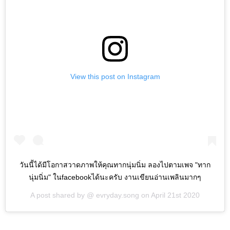
View this post on Instagram
วันนี้ได้มีโอกาสวาดภาพให้คุณทากนุ่มนิ่ม ลองไปตามเพจ "ทาก
นุ่มนิ่ม" ในfacebookได้นะครับ งานเขียนอ่านเพลินมากๆ
A post shared by @
evryday.song
on
April 21st 2020