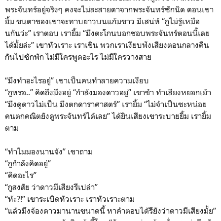
พระจันทร์อยู่จริงๆ คงจะไม่ละสายตาจากพระจันทร์ซักนิด ตอนเขา
ยิ้ม ขนตาของเขาจะทาบยาวบนแก้มขาว มีเสน่ห์ “กูไม่รู้เหมือ
นกันว่ะ” เราตอบ เรายิ้ม “มึงตะโกนบอกชอบพระจันทร์ตอนนี้เลย
ได้มั้ยล่ะ” เขาหัวเราะ เราเขิน พวกเราเงียบฟังเสียงตอนกลางคืน
กันไปซักพัก ไม่มีใครพูดอะไร ไม่มีใครวางสาย
“มึงทำอะไรอยู่” เขาเป็นคนทำลายความเงียบ
“กูหรอ..” คิดถึงมึงอยู่ “กำลังมองดาวอยู่” เขาขำ ทำเสียงหยอกเย้า
“มึงดูดาวไม่เป็น มึงตกดาราศาสตร์” เรายิ้ม “ไม่จำเป็นซะหน่อย
คนตกคณิตยังดูพระจันทร์ได้เลย” ได้ยินเสียงเขาระบายยิ้ม เรายิ้ม
ตาม
“ทำไมมองนานจัง” เขาถาม
“กูกำลังคิดอยู่”
“คิดอะไร”
“กูสงสัย ว่าดาวมีเสียงรึเปล่า”
“ห้ะ?!” เขาระเบิดหัวเราะ เราหัวเราะตาม
“แล้วมึงจ้องดาวมานานขนาดนี้ หาคำตอบได้รึยังว่าดาวมีเสียงมั้ย”