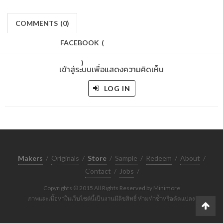
COMMENTS
(
0)
FACEBOOK
(
)
เข้าสู่ระบบเพื่อแสดงความคิดเห็น
LOG IN
Makers
/
Originals
/
Store
/
Sample
/
Redeem
/
About
/
Contact
/
Jobs
/
Copyrights © 2015 All Rights Reserved by Minimore
ภาพและเนื้อหาในเว็บไซต์นี้เป็นงานมีลิขสิทธิ์ ห้ามทำซ้ำหรือดัดแปลง