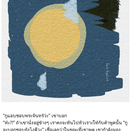
“กูแอบชอบพระจันทร์ว่ะ” เขาบอก
“ห้ะ?!” ถ้าเขานั่งอยู่ข้างๆ เราคงจะหันไปหัวเราะให้กับคำพูดนั้น “กู
จะบอกชอบยังไงดีวะ” เชื่อเลยว่าในขณะที่เขาพูด เขากำลังมอง