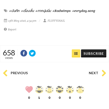
#บันทึก
#เรื่องสั้น
#ทากนุ่มนิ่ม
#Radwimps
#evryday.song
13th May 2020, 4:34 pm
FLUFFYSNAIL
Report
658
SUBSCRIBE
VIEWS
PREVIOUS
NEXT
0
1
0
0
0
0