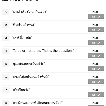
"มาเล่าเรื่องโกหกกันเถอะ"
1
FREE
READ
“พี่จะไปแล้วหรอ”
2
FREE
READ
"เสาร์นี้ว่างมั้ย"
3
FREE
READ
“To be or not to be. That is the question.”
4
FREE
READ
“กูแอบชอบพระจันทร์ว่ะ”
5
FREE
READ
“แกจะไม่ตกในแนวดิ่งทันที”
6
FREE
READ
“เด็กเรียนจัง”
7
FREE
READ
“เคยมีคนบอกว่าพี่เป็นคนกะล่อนด้วย”
8
FREE