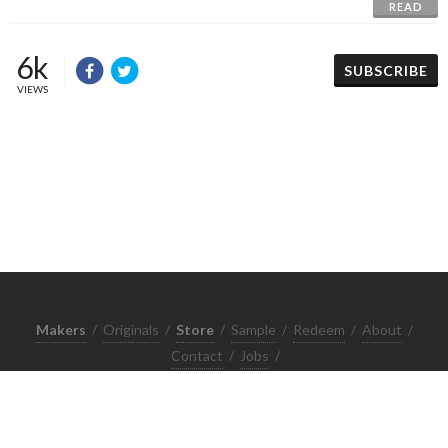
READ
6k
SUBSCRIBE
VIEWS
Makers
/
Originals
/
Store
/
Sample
/
Redeem
/
About
/
Contact
/
Jobs
/
Copyrights © 2015 All Rights Reserved by Minimore
ภาพและเนื้อหาในเว็บไซต์นี้เป็นงานมีลิขสิทธิ์ ห้ามทำซ้ำหรือดัดแปลง