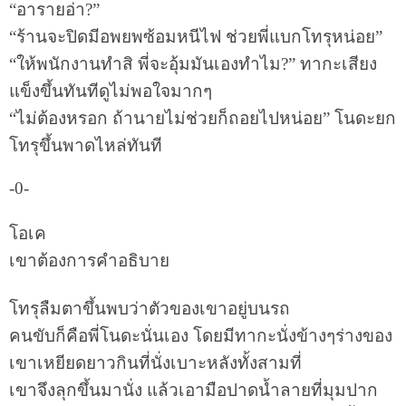
“อารายอ่า?”
“ร้านจะปิดมีอพยพซ้อมหนีไฟ ช่วยพี่แบกโทรุหน่อย”
“ให้พนักงานทำสิ พี่จะอุ้มมันเองทำไม?” ทากะเสียง
แข็งขึ้นทันทีดูไม่พอใจมากๆ
“ไม่ต้องหรอก ถ้านายไม่ช่วยก็ถอยไปหน่อย” โนดะยก
โทรุขึ้นพาดไหล่ทันที
-0-
โอเค
เขาต้องการคำอธิบาย
โทรุลืมตาขึ้นพบว่าตัวของเขาอยู่บนรถ
คนขับก็คือพี่โนดะนั่นเอง โดยมีทากะนั่งข้างๆร่างของ
เขาเหยียดยาวกินที่นั่งเบาะหลังทั้งสามที่
เขาจึงลุกขึ้นมานั่ง แล้วเอามือปาดน้ำลายที่มุมปาก