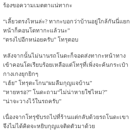
ร้องขอความเมตตาแน่ทากะ
“เลี้ยวตรงไหนล่ะ? ทากะบอกว่าบ้านอยู่ใกล้กันนี่แยก
หน้าก็คอนโดทากะแล้วนะ”
“ตรงไปอีกหน่อยครับ” โทรุตอบ
หลังจากนั้นไม่นานรถโนดะก็จอดส่งทากะหน้าทาง
เข้าคอนโดเรียบร้อยเหลือแต่โทรุที่เพิ่งจะค้นกระเป๋า
กางเกงยุกยิกๆ
“เฮ้ย” โทรุตะโกน“ผมลืมกุญแจบ้าน”
“หายหรอ?” โนดะถาม“ไม่น่าหายใช่ไหม?”
“น่าจะวางไว้ในรถครับ”
เนื่องจากโทรุขับรถไปที่ร้านแต่กลับด้วยรถโนดะเขา
จึงไม่ได้คิดจะหยิบกุญแจติดตัวมาด้วย