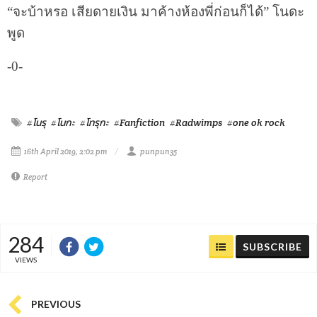
“จะบ้าหรอ เสียดายเงิน มาค้างห้องพี่ก่อนก็ได้” โนดะ
พูด
-0-
#โนรุ
#โนกะ
#โทรุกะ
#Fanfiction
#Radwimps
#one ok rock
16th April 2019, 2:02 pm
punpun35
Report
284
SUBSCRIBE
VIEWS
PREVIOUS