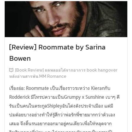
[Review] Roommate by Sarina
Bowen
[Book Review] ผลพลอยได้จากอาการ book hangover
หลังอ่านสารพัน MM Romance
เรื่องย่อ: Roommate เป็นเรื่องราวระหว่าง Kieranกับ
Rodderick มีโทรปความเป็นGrumpy x Sunshine เบาๆ คี
รันเป็นคนในตระกูลShipleyอันโด่งดังประจำเมือง แต่มี
ปมด้อยบางอย่างทำให้รู้สึกว่าพ่อรักพี่ชายมากกว่าตัวเอง
เสมอ จึงดิ้นรนอยากออกมาอยู่คนเดียวเพื่อให้หลุดจาก