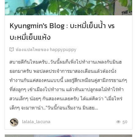
Kyungmin's Blog : บะหมี่เย็นน้ำ vs
บะหมี่เย็นแห้ง
ห้องแปลไทยของ happypuppy
สบายดีกันไหมครับ..วันนี้ผมก็เพิ่งไปทำงานเพลงกับมินฮ
ยอกมาครับ พอปลดประจำการมาสองเดือนแล้วต้องนั่ง
ทำงานกันแค่สองคนแบบนี้ เลยรู้สึกเหมือนคู่สามีภรรยาแก่ๆ
ที่ส่งลูกๆ เข้าเมืองไปทำงาน แล้วหันมาปลูกผลไม้ทำไร่ทำ
สวนเล็กๆ น้อยๆ กันสองคนเลยครับ ได้แต่คิดว่า "เมื่อไหร่
เด็กๆ จะมาหาน้า.."วันนี้ก่อนเริ่มงาน มินฮย...
50
lalala_lacuna