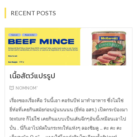
RECENT POSTS
เนื้อสัตว์แปรรูป
NOMNOM*
เรื่องของเรื่องคือ วันนี้เอา คอร์นบีฟ มาทำอาหาร ซึ่งไม่ใช่
ยี่ห้อที่เคยกินสมัยก่อนนู้นนนนน (ยี่ห้อ อสร.) เปิดกระป๋องมา
texture ก็ไม่ใช่ เคยกินแบบเป็นเส้นฉีกๆอันนี้เหมือนเอาไป
ปั่น . นี่ก็เอาไปผัดในกระทะให้แห้งๆ ลองชิมดู .. คะ คะ คะ
เค็มสะบัด O o" ... แบบใช้โควต้ากินโซเดียมทั้งสัปดาห์