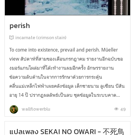
perish
incarnate (crimson stain)
To come into existence, prevail and perish. Müeller
view สัปดาห์ที่สามของเดือนกรกฎาคม รายงานอีกฉบับขอ
งมอร์แกนโผล่มาที่โต๊ะทำงานผมอีกครั้ง อักษรรายงาน
ข้อความลับด้านในจากการรักษาด้วยการกระตุ้น
คลื่นแม่เหล็กไฟฟ้าเผยคลังข้อมูล เด็กชายนาม ลูเซียน บีสัน
อายุ 14 ปี ปรากฏผลลัพธ์เป็นลบ ชุดข้อมูลในระบบคาด...
49
wallflowerblu
แปลเพลง SEKAI NO OWARI - 不死鳥