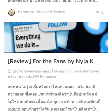
อิทธิพลของที่บ้าน และไล่ตามความฝันการเป็นกราฟฟิ...
35
Parntranslation and Review
[Review] For the Fans by Nyla K.
[Book Review] ผลพลอยได้จากอาการ book hangover
หลังอ่านสารพัน MM Romance
อหหหห ไม่รู้จะเริ่มหวีดตรงไหนก่อนเลยอ่านSarina ที่
ความแตก ซึ่งตอนแรกเราก็หลงคิดว่านั่นคือปมหลัก แต่
ไม่ใช่จ้าพอพ้นตรงนั้นมาได้ ทุกอย่างทำท่าจะดี คนเขียนก็
เฉลยปมตอนท้ายว่าไครันเคยเจออะไรมาในอดีตเท่านั้น