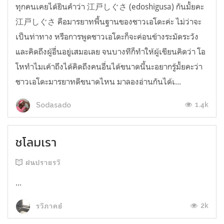
ทุกคนเคยได้ยินคำว่า 江戸しぐさ (edoshigusa) กันมั้ยคะ
江戸しぐさ คือมารยาทพื้นฐานของชาวเอโดะค่ะ ไม่ว่าจะ
เป็นท่าทาง หรือการพูดชาวเอโดะก็จะค่อนข้างระมัดระวัง
และคิดถึงผู้อื่นอยู่เสมอเลย จนบางทีก็ทำให้ผู้เขียนคิดว่า โอ
โหทำไมเค้าถึงได้คิดถึงคนอื่นได้ขนาดนี้นะอยากรู้มั้ยคะว่า
ชาวเอโดะมารยาทดีขนาดไหน มาลองอ่านกันได้เ...
1.4k
Sodasado
ชโลมเรา
ฝนปรายรวี
...
2k
รวีภาคย์