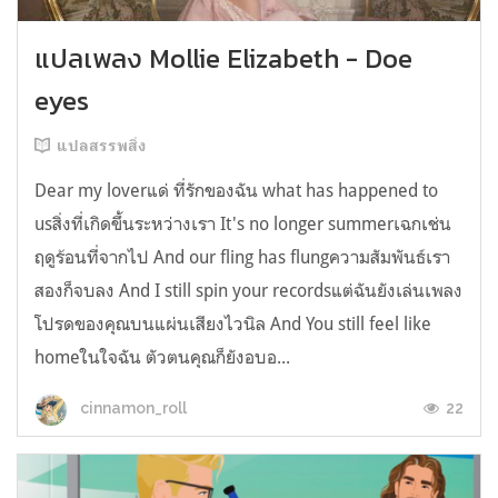
แปลเพลง Mollie Elizabeth - Doe
eyes
แปลสรรพสิ่ง
Dear my loverแด่ ที่รักของฉัน what has happened to
usสิ่งที่เกิดขึ้นระหว่างเรา It's no longer summerเฉกเช่น
ฤดูร้อนที่จากไป And our fling has flungความสัมพันธ์เรา
สองก็จบลง And I still spin your recordsแต่ฉันยังเล่นเพลง
โปรดของคุณบนแผ่นเสียงไวนิล And You still feel like
homeในใจฉัน ตัวตนคุณก็ยังอบอ...
22
cinnamon_roll