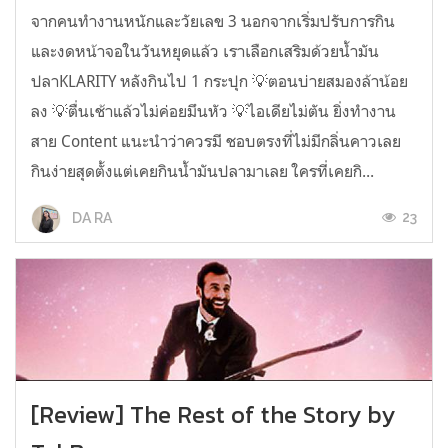
จากคนทำงานหนักและวัยเลข 3 นอกจากเริ่มปรับการกิน
และงดหน้าจอในวันหยุดแล้ว เราเลือกเสริมด้วยน้ำมัน
ปลาKLARITY หลังกินไป 1 กระปุก 💡ตอนบ่ายสมองล้าน้อย
ลง 💡ตื่นเช้าแล้วไม่ค่อยมึนหัว 💡ไอเดียไม่ตัน ยิ่งทำงาน
สาย Content แนะนำว่าควรมี ชอบตรงที่ไม่มีกลิ่นคาวเลย
กินง่ายสุดตั้งแต่เคยกินน้ำมันปลามาเลย ใครที่เคยกิ...
23
DA RA
[Review] The Rest of the Story by