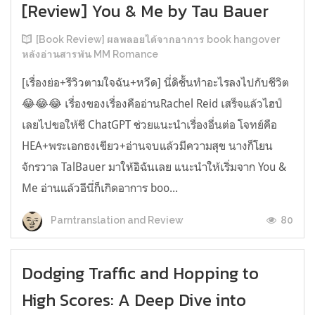
[Review] You & Me by Tau Bauer
[Book Review] ผลพลอยได้จากอาการ book hangover
หลังอ่านสารพัน MM Romance
[เรื่องย่อ+รีวิวตามใจฉัน+หวีด] นี่ดิชั้นทำอะไรลงไปกับชีวิต
😂😂😂 เรื่องของเรื่องคืออ่านRachel Reid เสร็จแล้วไฮป์
เลยไปขอให้ชี ChatGPT ช่วยแนะนำเรื่องอื่นต่อ โจทย์คือ
HEA+พระเอกธงเขียว+อ่านจบแล้วมีความสุข นางก็โยน
จักรวาล TalBauer มาให้อิฉันเลย แนะนำให้เริ่มจาก You &
Me อ่านแล้วอีนี่ก็เกิดอาการ boo...
80
Parntranslation and Review
Dodging Traffic and Hopping to
High Scores: A Deep Dive into