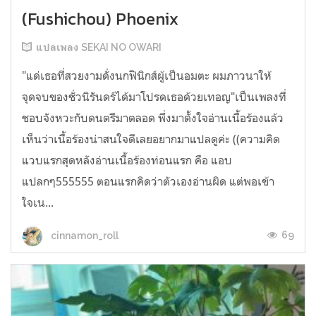
(Fushichou) Phoenix
แปลเพลง SEKAI NO OWARI
"แด่เธอที่สวยงามดั่งนกฟินิกส์ผู้เป็นอมตะ ผมภาวนาให้
จุดจบของชั่วนิรันดร์ได้มาโปรดเธอด้วยเทอญ"เป็นเพลงที่
ชอบจังหวะกับดนตรีมาตลอด พึ่งมาตั้งใจอ่านเนื้อร้องแล้ว
เห็นว่าเนื้อร้องน่าสนใจดีเลยอยากมาแปลดูค่ะ ((ความคิด
แวบแรกสุดหลังอ่านเนื้อร้องท่อนแรก คือ แอบ
แปลกๆ555555 ตอนแรกคิดว่าตัวเองอ่านผิด แต่พอเข้า
ใจเน...
69
cinnamon_roll