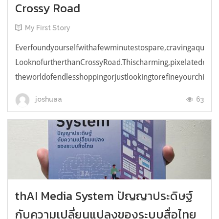
Crossy Road
My First Story
Everfoundyourselfwithafewminutestospare,cravingaquick,e
LooknofurtherthanCrossyRoad.Thischarming,pixelatedendl
theworldofendlesshoppingorjustlookingtorefineyourchicken
63
joshuaa
thAI Media System ปัญญาประดิษฐ์
กับความเปลี่ยนแปลงของระบบสื่อไทย