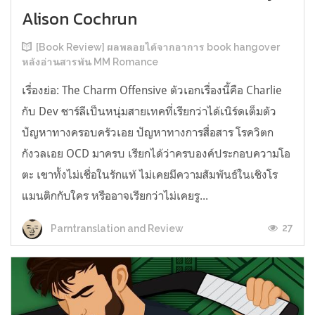
Alison Cochrun
[Book Review] ผลพลอยได้จากอาการ book hangover
หลังอ่านสารพัน MM Romance
เรื่องย่อ: The Charm Offensive ตัวเอกเรื่องนี้คือ Charlie
กับ Dev ชาร์ลีเป็นหนุ่มสายเทคที่เรียกว่าได้เนิร์ดเต็มตัว
ปัญหาทางครอบครัวเอย ปัญหาทางการสื่อสาร โรควิตก
กังวลเอย OCD มาครบ เรียกได้ว่าครบองค์ประกอบความโอ
ตะ เขาทั้งไม่เชื่อในรักแท้ ไม่เคยมีความสัมพันธ์ในเชิงโร
แมนติกกับใคร หรืออาจเรียกว่าไม่เคยรู...
27
Parntranslation and Review