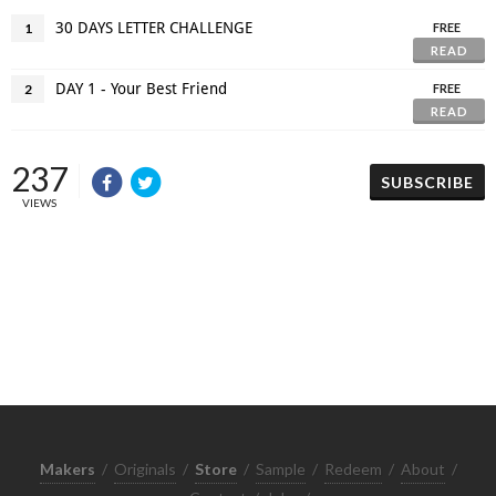
30 DAYS LETTER CHALLENGE
1
FREE
READ
DAY 1 - Your Best Friend
2
FREE
READ
237
SUBSCRIBE
VIEWS
Makers
/
Originals
/
Store
/
Sample
/
Redeem
/
About
/