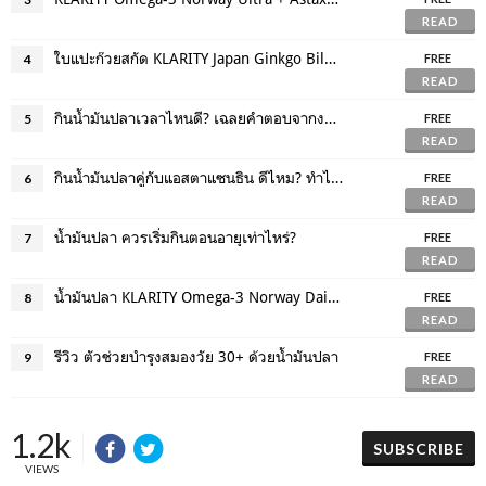
READ
ใบแปะก๊วยสกัด KLARITY Japan Ginkgo Biloba คุณภาพจากญี่ปุ่น
4
FREE
READ
กินน้ำมันปลาเวลาไหนดี? เฉลยคำตอบจากงานวิจัย
5
FREE
READ
กินน้ำมันปลาคู่กับแอสตาแซนธิน ดีไหม? ทำไมต้องกินคู่กัน
6
FREE
READ
น้ำมันปลา ควรเริ่มกินตอนอายุเท่าไหร่?
7
FREE
READ
น้ำมันปลา KLARITY Omega-3 Norway Daily ทำไมฮิต?
8
FREE
READ
รีวิว ตัวช่วยบำรุงสมองวัย 30+ ด้วยน้ำมันปลา
9
FREE
READ
1.2k
SUBSCRIBE
VIEWS