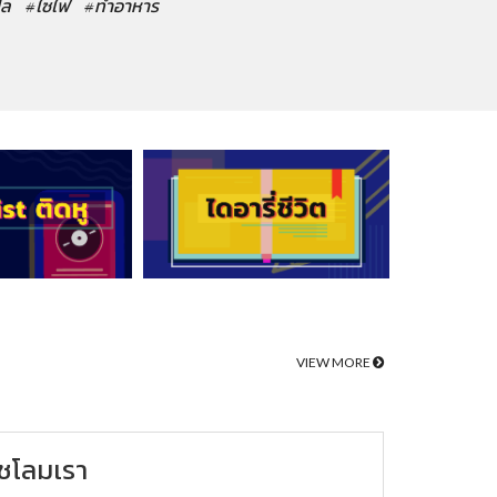
ปล
#ไซไฟ
#ทำอาหาร
VIEW MORE
ชโลมเรา