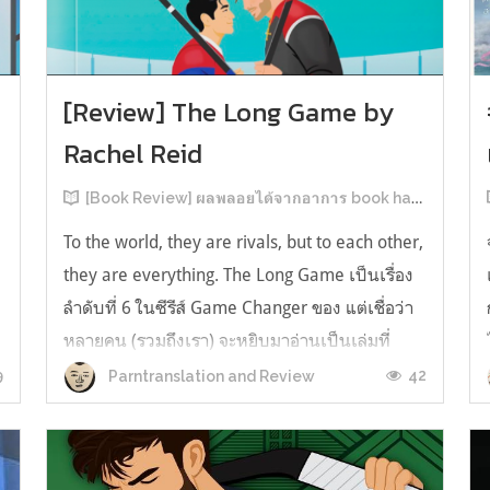
[Review] The Long Game by
Rachel Reid
[Book Review] ผลพลอยได้จากอาการ book hangover หลังอ่านสารพัน MM Romance
To the world, they are rivals, but to each other,
they are everything. The Long Game เป็นเรื่อง
ลำดับที่ 6 ในซีรีส์ Game Changer ของ แต่เชื่อว่า
หลายคน (รวมถึงเรา) จะหยิบมาอ่านเป็นเล่มที่
2หลังจากอ่าน Heated Rivalry มา555 เรื่องย่อ:
9
42
Parntranslation and Review
The Long Game เล่ม Long Game นี่จะเป็น
ประมาณ2 ปีหลังจาก HR จะดำเนินเ...