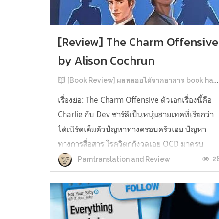
[Review] The Charm Offensive
by Alison Cochrun
[Book Review] ผลพลอยได้จากอาการ book hangover หลังอ่านสารพัน MM Romance
เรื่องย่อ: The Charm Offensive ตัวเอกเรื่องนี้คือ
Charlie กับ Dev ชาร์ลีเป็นหนุ่มสายเทคที่เรียกว่า
ได้เนิร์ดเต็มตัวปัญหาทางครอบครัวเอย ปัญหา
ทางการสื่อสาร โรควิตกกังวลเอย OCD มาครบ
เรียกได้ว่าครบองค์ประกอบความโอตะ เขาทั้งไม่
2
Parntranslation and Review
เชื่อในรักแท้ ไม่เคยมีความสัมพันธ์ในเชิงโรแมนติ
กับใคร หรืออาจเรียกว่าไม่เคยรู...