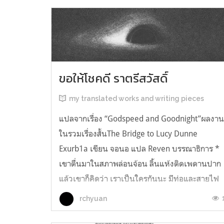
ขอให้โชคดี ราตรีสวัสดิ์
my translated works and writing pieces
แปลจากเรื่อง “Godspeed and Goodnight”ผลงา
ในรวมเรื่องสั้นThe Bridge to Lucy Dunne
Exurb1a เขียน จอนอ แปล Reven บรรณาธิการ *
เขาตื่นมาในสภาพล่อนจ้อน ลิ้นแห้งติดเพดานปาก
แล้วเขาก็คิดว่า เราเป็นใครกันนะ มีท่อและสายไฟ
อยู่ในตัว เกิดความรู้สึกอยากฉี่ และแม้ตัวเขาจะ
rchyuan
เหยียดตรง ก็มีแต่ความมืดมิดอยู่เบื้องหน้...