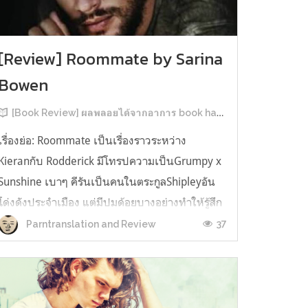
[Review] Roommate by Sarina
Bowen
[Book Review] ผลพลอยได้จากอาการ book hangover หลังอ่านสารพัน MM Romance
เรื่องย่อ: Roommate เป็นเรื่องราวระหว่าง
Kieranกับ Rodderick มีโทรปความเป็นGrumpy x
Sunshine เบาๆ คีรันเป็นคนในตระกูลShipleyอัน
โด่งดังประจำเมือง แต่มีปมด้อยบางอย่างทำให้รู้สึก
ว่าพ่อรักพี่ชายมากกว่าตัวเองเสมอ จึงดิ้นรนอยาก
37
Parntranslation and Review
ออกมาอยู่คนเดียวเพื่อให้หลุดจากอิทธิพลของที่
บ้าน และไล่ตามความฝันการเป็นกราฟฟิ...