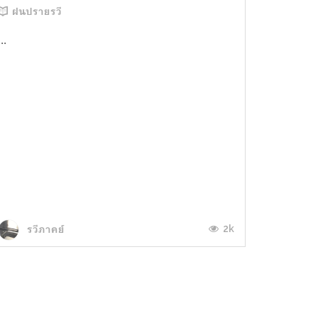
ฝนปรายรวี
...
2k
รวีภาคย์