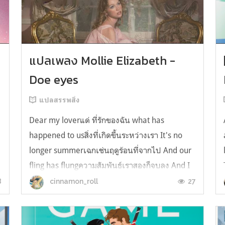
y
แปลเพลง Mollie Elizabeth -
Doe eyes
แปลสรรพสิ่ง
Dear my loverแด่ ที่รักของฉัน what has
happened to usสิ่งที่เกิดขึ้นระหว่างเรา It's no
longer summerเฉกเช่นฤดูร้อนที่จากไป And our
fling has flungความสัมพันธ์เราสองก็จบลง And I
still spin your recordsแต่ฉันยังเล่นเพลงโปรดของ
8
27
cinnamon_roll
คุณบนแผ่นเสียงไวนิล And You still feel like
homeในใจฉัน ตัวตนคุณก็ยังอบอ...