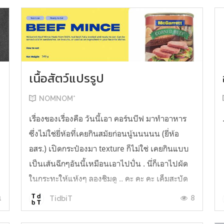
เนื้อสัตว์แปรรูป
NOMNOM*
น
เรื่องของเรื่องคือ วันนี้เอา คอร์นบีฟ มาทำอาหาร
ซึ่งไม่ใช่ยี่ห้อที่เคยกินสมัยก่อนนู้นนนนน (ยี่ห้อ
อสร.) เปิดกระป๋องมา texture ก็ไม่ใช่ เคยกินแบบ
เป็นเส้นฉีกๆอันนี้เหมือนเอาไปปั่น . นี่ก็เอาไปผัด
ในกระทะให้แห้งๆ ลองชิมดู .. คะ คะ คะ เค็มสะบัด
O o" ... แบบใช้โควต้ากินโซเดียมทั้งสัปดาห์
1
8
TidbiT
ต้องหาผักนึ่ง ...