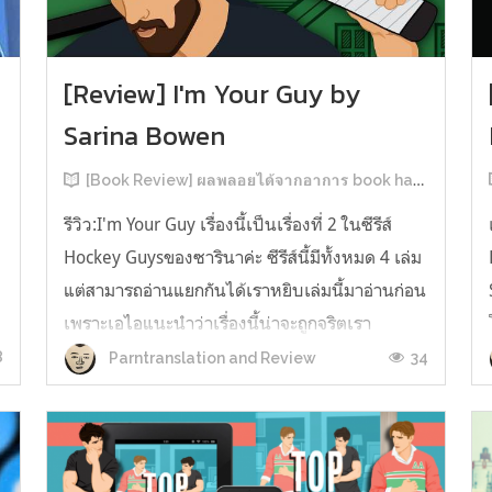
[Review] I'm Your Guy by
Sarina Bowen
[Book Review] ผลพลอยได้จากอาการ book hangover หลังอ่านสารพัน MM Romance
รีวิว:I'm Your Guy เรื่องนี้เป็นเรื่องที่ 2 ในซีรีส์
Hockey Guysของซารินาค่ะ ซีรีส์นี้มีทั้งหมด 4 เล่ม
แต่สามารถอ่านแยกกันได้เราหยิบเล่มนี้มาอ่านก่อน
เพราะเอไอแนะนำว่าเรื่องนี้น่าจะถูกจริตเรา
มากกว่า555 เรื่องนี้เป็นเรื่องราวของ TOMMASO
8
34
Parntranslation and Review
ก
นักกีฬาฮอกกี้ NHL กับ Carter มัณฑนากรมือฉมัง
ทอมมาโซเพิ่งโดนเทร...