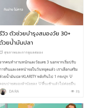
รีวิว ตัวช่วยบำรุงสมองวัย 30+
ด้วยน้ำมันปลา
สุขภาพและการดูแลสมอง
จากคนทำงานหนักและวัยเลข 3 นอกจากเริ่มปรับ
การกินและงดหน้าจอในวันหยุดแล้ว เราเลือกเสริม
ด้วยน้ำมันปลาKLARITY หลังกินไป 1 กระปุก 💡
ตอนบ่ายสมองล้าน้อยลง 💡ตื่นเช้าแล้วไม่ค่อยมึน
หัว 💡ไอเดียไม่ตัน ยิ่งทำงานสาย Content แนะนำ
25
DA RA
ว่าควรมี ชอบตรงที่ไม่มีกลิ่นคาวเลย กินง่ายสุด
ตั้งแต่เคยกินน้ำมันปลามาเลย ใครที่เคยกิ...