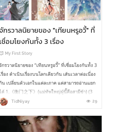
จักรวาลนิยายของ "เทียนหรูอวี้" ที่
เชื่อมโยงกันทั้ง 3 เรื่อง
My First Story
จักรวาลนิยายของ “เทียนหรูอวี้” ที่เชื่อมโยงกันทั้ง 3
เรื่อง ดำเนินเรื่องบนโลกเดียวกัน เส้นเวลาต่อเนื่อง
กัน เปลี่ยนตัวเอกในแต่ละภาค แต่สามารถอ่านแยก
ได้ 1.《衡门之下》(แม่ทัพใหญ่ผู้นี้คือสามีข้า) (3
เล่มจบ) เป็นเรื่องที่เกิดก่อน เล่าเรื่องของ ฝูถิง กับ
29
TidNiyay
หลี่ชีฉือ ที่ต้องแต่งงานกันก่อนจะใช้ชีวิตห่างไกล
กัน...