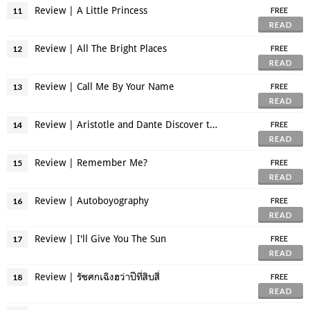
Review | A Little Princess
11
FREE
READ
Review | All The Bright Places
12
FREE
READ
Review | Call Me By Your Name
13
FREE
READ
Review | Aristotle and Dante Discover the Secrets of the Universe
14
FREE
READ
Review | Remember Me?
15
FREE
READ
Review | Autoboyography
16
FREE
READ
Review | I'll Give You The Sun
17
FREE
READ
Review | รัชศกเฉิงฮว่าปีที่สิบสี่
18
FREE
READ