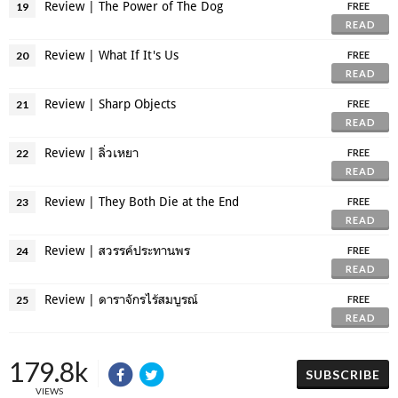
Review | The Power of The Dog
19
FREE
READ
Review | What If It's Us
20
FREE
READ
Review | Sharp Objects
21
FREE
READ
Review | ลิ่วเหยา
22
FREE
READ
Review | They Both Die at the End
23
FREE
READ
Review | สวรรค์ประทานพร
24
FREE
READ
Review | ดาราจักรไร้สมบูรณ์
25
FREE
READ
179.8k
SUBSCRIBE
VIEWS