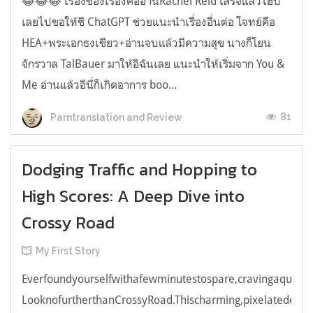
😂😂😂 เรื่องของเรื่องคืออ่านRachel Reid เสร็จแล้วไฮป์
เลยไปขอให้ชี ChatGPT ช่วยแนะนำเรื่องอื่นต่อ โจทย์คือ
HEA+พระเอกธงเขียว+อ่านจบแล้วมีความสุข นางก็โยน
จักรวาล TalBauer มาให้อิฉันเลย แนะนำให้เริ่มจาก You &
Me อ่านแล้วอีนี่ก็เกิดอาการ boo...
81
Parntranslation and Review
Dodging Traffic and Hopping to
High Scores: A Deep Dive into
Crossy Road
My First Story
Everfoundyourselfwithafewminutestospare,cravingaquick,e
LooknofurtherthanCrossyRoad.Thischarming,pixelatedendl