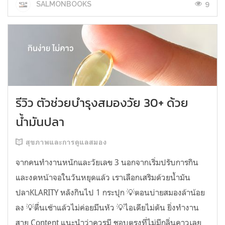
9
SALMONBOOKS
รีวิว ตัวช่วยบำรุงสมองวัย 30+ ด้วย
น้ำมันปลา
สุขภาพและการดูแลสมอง
จากคนทำงานหนักและวัยเลข 3 นอกจากเริ่มปรับการกิน
และงดหน้าจอในวันหยุดแล้ว เราเลือกเสริมด้วยน้ำมัน
ปลาKLARITY หลังกินไป 1 กระปุก 💡ตอนบ่ายสมองล้าน้อย
ลง 💡ตื่นเช้าแล้วไม่ค่อยมึนหัว 💡ไอเดียไม่ตัน ยิ่งทำงาน
สาย Content แนะนำว่าควรมี ชอบตรงที่ไม่มีกลิ่นคาวเลย