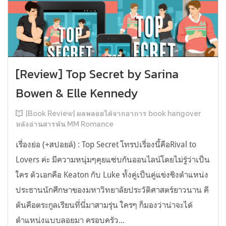
[Review] Top Secret by Sarina
Bowen & Elle Kennedy
[Book Review] ผลพลอยได้จากอาการ book hangover
หลังอ่านสารพัน MM Romance
เรื่องย่อ (+สปอยล์) : Top Secret โทรปเรื่องนี้คือRival to
Lovers ค่ะ มีความหนุ่มๆคุยแซ่บกันออนไลน์โดยไม่รู้ว่าเป็น
ใคร ตัวเอกคือ Keaton กับ Luke ทั้งคู่เป็นคู่แข่งชิงตำแหน่ง
ประธานนักศึกษาของมหาวิทยาลัยประวัติศาสตร์ยาวนาน คี
ตันคือตระกูลเรียนที่นี่มาสามรุ่น ใครๆ ก็มองว่าน่าจะได้
ตำแหน่งแบบลอยมา ครอบครัว...