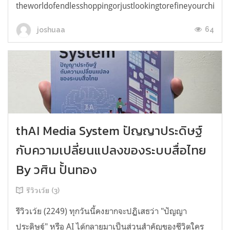
theworldofendlesshoppingorjustlookingtorefineyourchicken
64
joshuaa
thAI Media System ปัญญาประดิษฐ์
กับความเปลี่ยนแปลงของระบบสื่อไทย
By วศิน ปั้นทอง
รีวิวเว้ย (3)
รีวิวเว้ย (2249) ทุกวันนี้คงยากจะปฏิเสธว่า "ปัญญา
ประดิษฐ์" หรือ AI ได้กลายมาเป็นส่วนสำคัญของชีวิตใคร