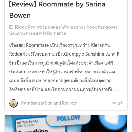
[Review] Roommate by Sarina
Bowen
[Book Review] ผลพลอยได้จากอาการ book hangover
หลังอ่านสารพัน MM Romance
เรื่องย่อ: Roommate เป็นเรื่องราวระหว่าง Kieranกับ
Rodderick มีโทรปความเป็นGrumpy x Sunshine เบาๆ คี
รันเป็นคนในตระกูลShipleyอันโด่งดังประจำเมือง แต่มี
ปมด้อยบางอย่างทำให้รู้สึกว่าพ่อรักพี่ชายมากกว่าตัวเอง
เสมอ จึงดิ้นรนอยากออกมาอยู่คนเดียวเพื่อให้หลุดจาก
อิทธิพลของที่บ้าน และไล่ตามความฝันการเป็นกราฟฟิ...
36
Parntranslation and Review