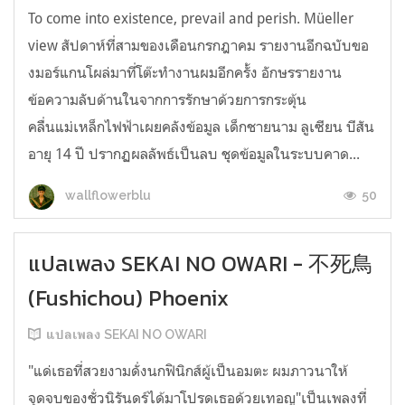
To come into existence, prevail and perish. Müeller
view สัปดาห์ที่สามของเดือนกรกฎาคม รายงานอีกฉบับขอ
งมอร์แกนโผล่มาที่โต๊ะทำงานผมอีกครั้ง อักษรรายงาน
ข้อความลับด้านในจากการรักษาด้วยการกระตุ้น
คลื่นแม่เหล็กไฟฟ้าเผยคลังข้อมูล เด็กชายนาม ลูเซียน บีสัน
อายุ 14 ปี ปรากฏผลลัพธ์เป็นลบ ชุดข้อมูลในระบบคาด...
50
wallflowerblu
แปลเพลง SEKAI NO OWARI - 不死鳥
(Fushichou) Phoenix
แปลเพลง SEKAI NO OWARI
"แด่เธอที่สวยงามดั่งนกฟินิกส์ผู้เป็นอมตะ ผมภาวนาให้
จุดจบของชั่วนิรันดร์ได้มาโปรดเธอด้วยเทอญ"เป็นเพลงที่