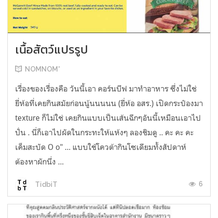
เนื้อสัตว์แปรรูป
NOMNOM*
เรื่องของเรื่องคือ วันนี้เอา คอร์นบีฟ มาทำอาหาร ซึ่งไม่ใช่
ยี่ห้อที่เคยกินสมัยก่อนนู้นนนนน (ยี่ห้อ อสร.) เปิดกระป๋องมา
texture ก็ไม่ใช่ เคยกินแบบเป็นเส้นฉีกๆอันนี้เหมือนเอาไป
ปั่น . นี่ก็เอาไปผัดในกระทะให้แห้งๆ ลองชิมดู .. คะ คะ คะ
เค็มสะบัด O o" ... แบบใช้โควต้ากินโซเดียมทั้งสัปดาห์
ต้องหาผักนึ่ง ...
6
TidbiT