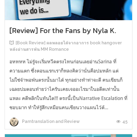
[Review] For the Fans by Nyla K.
[Book Review] ผลพลอยได้จากอาการ book hangover
หลังอ่านสารพัน MM Romance
อหหหห ไม่รู้จะเริ่มหวีดตรงไหนก่อนเลยอ่านSarina ที่
ความแตก ซึ่งตอนแรกเราก็หลงคิดว่านั่นคือปมหลัก แต่
ไม่ใช่จ้าพอพ้นตรงนั้นมาได้ ทุกอย่างทำท่าจะดี คนเขียนก็
เฉลยปมตอนท้ายว่าไครันเคยเจออะไรมาในอดีตเท่านั้น
แหละ คดีพลิกในทันใด!!! ตรงนี้เป็นNarrative Escalation ที่
ชอบมาก ทำให้รู้สึกเหมือนคนเขียนวางแผนไว้ตั...
45
Parntranslation and Review