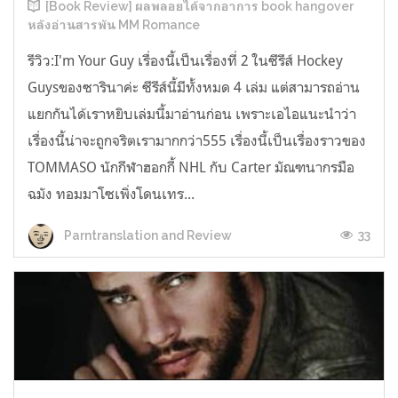
[Book Review] ผลพลอยได้จากอาการ book hangover
หลังอ่านสารพัน MM Romance
รีวิว:I'm Your Guy เรื่องนี้เป็นเรื่องที่ 2 ในซีรีส์ Hockey
Guysของซารินาค่ะ ซีรีส์นี้มีทั้งหมด 4 เล่ม แต่สามารถอ่าน
แยกกันได้เราหยิบเล่มนี้มาอ่านก่อน เพราะเอไอแนะนำว่า
เรื่องนี้น่าจะถูกจริตเรามากกว่า555 เรื่องนี้เป็นเรื่องราวของ
TOMMASO นักกีฬาฮอกกี้ NHL กับ Carter มัณฑนากรมือ
ฉมัง ทอมมาโซเพิ่งโดนเทร...
33
Parntranslation and Review