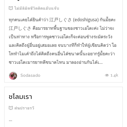
ไม่มีลิมิตชีวิตติดแอ๊บแจ๊บ
ทุกคนเคยได้ยินคำว่า 江戸しぐさ (edoshigusa) กันมั้ยคะ
江戸しぐさ คือมารยาทพื้นฐานของชาวเอโดะค่ะ ไม่ว่าจะ
เป็นท่าทาง หรือการพูดชาวเอโดะก็จะค่อนข้างระมัดระวัง
และคิดถึงผู้อื่นอยู่เสมอเลย จนบางทีก็ทำให้ผู้เขียนคิดว่า โอ
โหทำไมเค้าถึงได้คิดถึงคนอื่นได้ขนาดนี้นะอยากรู้มั้ยคะว่า
ชาวเอโดะมารยาทดีขนาดไหน มาลองอ่านกันได้เ...
1.4k
Sodasado
ชโลมเรา
ฝนปรายรวี
...