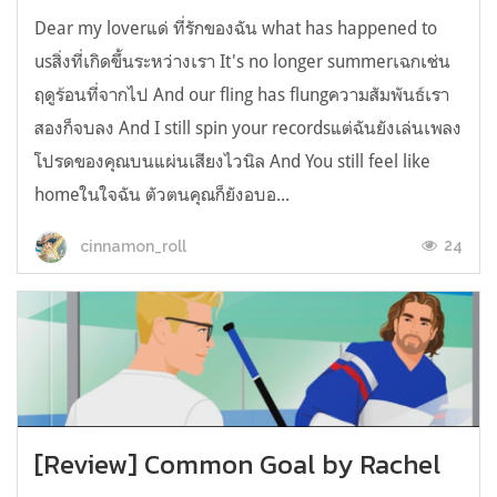
Dear my loverแด่ ที่รักของฉัน what has happened to
usสิ่งที่เกิดขึ้นระหว่างเรา It's no longer summerเฉกเช่น
ฤดูร้อนที่จากไป And our fling has flungความสัมพันธ์เรา
สองก็จบลง And I still spin your recordsแต่ฉันยังเล่นเพลง
โปรดของคุณบนแผ่นเสียงไวนิล And You still feel like
homeในใจฉัน ตัวตนคุณก็ยังอบอ...
24
cinnamon_roll
[Review] Common Goal by Rachel