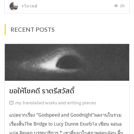
2k
รวีภาคย์
RECENT POSTS
ขอให้โชคดี ราตรีสวัสดิ์
my translated works and writing pieces
แปลจากเรื่อง “Godspeed and Goodnight”ผลงานในรวม
เรื่องสั้นThe Bridge to Lucy Dunne Exurb1a เขียน จอนอ
แปล Reven บรรณาธิการ * เขาตื่นมาในสภาพล่อนจ้อน ลิ้น