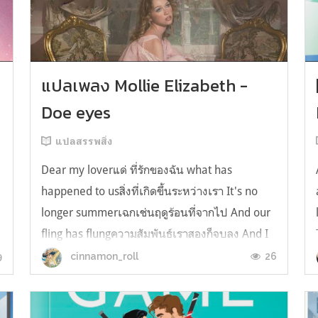
y
แปลเพลง Mollie Elizabeth -
Doe eyes
แปลสรรพสิ่ง
Dear my loverแด่ ที่รักของฉัน what has
happened to usสิ่งที่เกิดขึ้นระหว่างเรา It's no
longer summerเฉกเช่นฤดูร้อนที่จากไป And our
fling has flungความสัมพันธ์เราสองก็จบลง And I
still spin your recordsแต่ฉันยังเล่นเพลงโปรดของ
9
26
cinnamon_roll
คุณบนแผ่นเสียงไวนิล And You still feel like
homeในใจฉัน ตัวตนคุณก็ยังอบอ...