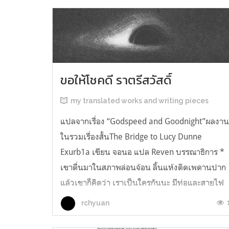
ขอให้โชคดี ราตรีสวัสดิ์
my translated works and writing pieces
แปลจากเรื่อง “Godspeed and Goodnight”ผลงา
ในรวมเรื่องสั้นThe Bridge to Lucy Dunne
Exurb1a เขียน จอนอ แปล Reven บรรณาธิการ *
เขาตื่นมาในสภาพล่อนจ้อน ลิ้นแห้งติดเพดานปาก
แล้วเขาก็คิดว่า เราเป็นใครกันนะ มีท่อและสายไฟ
อยู่ในตัว เกิดความรู้สึกอยากฉี่ และแม้ตัวเขาจะ
rchyuan
เหยียดตรง ก็มีแต่ความมืดมิดอยู่เบื้องหน้...