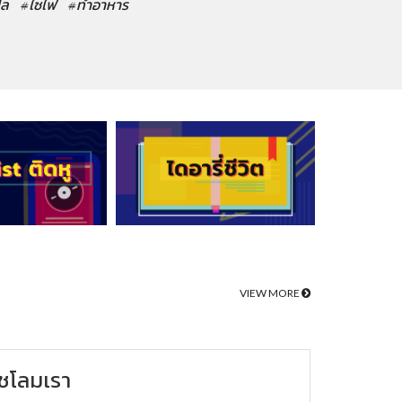
ปล
#ไซไฟ
#ทำอาหาร
VIEW MORE
ชโลมเรา