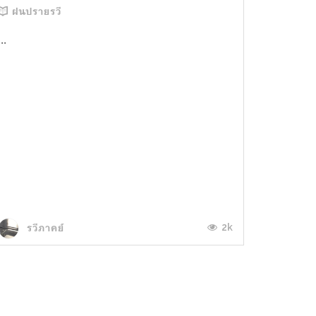
ฝนปรายรวี
...
2k
รวีภาคย์