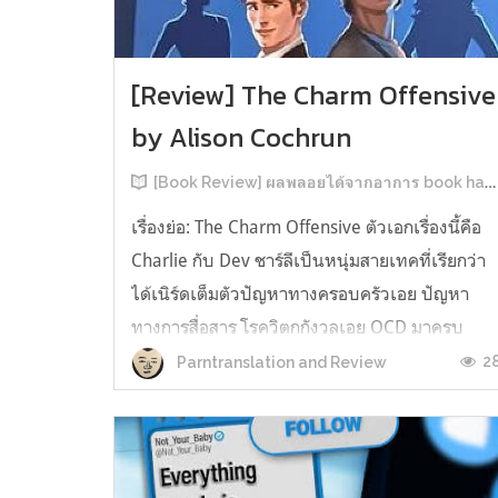
[Review] The Charm Offensive
by Alison Cochrun
[Book Review] ผลพลอยได้จากอาการ book hangover หลังอ่านสารพัน MM Romance
เรื่องย่อ: The Charm Offensive ตัวเอกเรื่องนี้คือ
Charlie กับ Dev ชาร์ลีเป็นหนุ่มสายเทคที่เรียกว่า
ได้เนิร์ดเต็มตัวปัญหาทางครอบครัวเอย ปัญหา
ทางการสื่อสาร โรควิตกกังวลเอย OCD มาครบ
เรียกได้ว่าครบองค์ประกอบความโอตะ เขาทั้งไม่
2
Parntranslation and Review
เชื่อในรักแท้ ไม่เคยมีความสัมพันธ์ในเชิงโรแมนติ
กับใคร หรืออาจเรียกว่าไม่เคยรู...