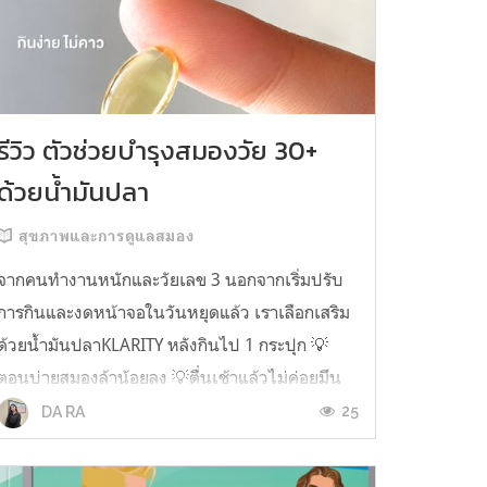
รีวิว ตัวช่วยบำรุงสมองวัย 30+
ด้วยน้ำมันปลา
สุขภาพและการดูแลสมอง
จากคนทำงานหนักและวัยเลข 3 นอกจากเริ่มปรับ
การกินและงดหน้าจอในวันหยุดแล้ว เราเลือกเสริม
ด้วยน้ำมันปลาKLARITY หลังกินไป 1 กระปุก 💡
ตอนบ่ายสมองล้าน้อยลง 💡ตื่นเช้าแล้วไม่ค่อยมึน
หัว 💡ไอเดียไม่ตัน ยิ่งทำงานสาย Content แนะนำ
25
DA RA
ว่าควรมี ชอบตรงที่ไม่มีกลิ่นคาวเลย กินง่ายสุด
ตั้งแต่เคยกินน้ำมันปลามาเลย ใครที่เคยกิ...