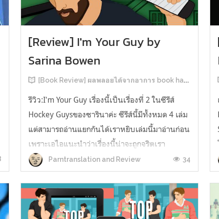
[Review] I'm Your Guy by
Sarina Bowen
[Book Review] ผลพลอยได้จากอาการ book hangover หลังอ่านสารพัน MM Romance
รีวิว:I'm Your Guy เรื่องนี้เป็นเรื่องที่ 2 ในซีรีส์
Hockey Guysของซารินาค่ะ ซีรีส์นี้มีทั้งหมด 4 เล่ม
แต่สามารถอ่านแยกกันได้เราหยิบเล่มนี้มาอ่านก่อน
เพราะเอไอแนะนำว่าเรื่องนี้น่าจะถูกจริตเรา
มากกว่า555 เรื่องนี้เป็นเรื่องราวของ TOMMASO
8
34
Parntranslation and Review
ก
นักกีฬาฮอกกี้ NHL กับ Carter มัณฑนากรมือฉมัง
ทอมมาโซเพิ่งโดนเทร...