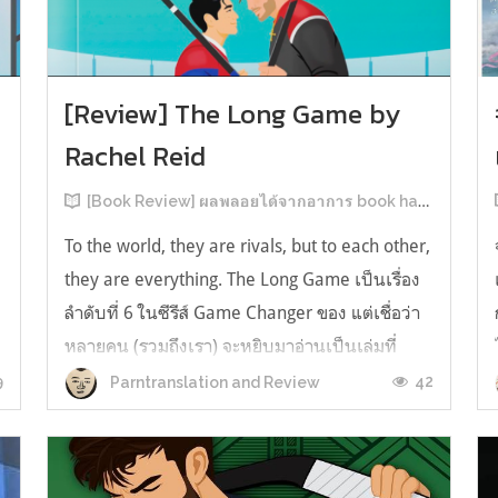
[Review] The Long Game by
Rachel Reid
[Book Review] ผลพลอยได้จากอาการ book hangover หลังอ่านสารพัน MM Romance
To the world, they are rivals, but to each other,
they are everything. The Long Game เป็นเรื่อง
ลำดับที่ 6 ในซีรีส์ Game Changer ของ แต่เชื่อว่า
หลายคน (รวมถึงเรา) จะหยิบมาอ่านเป็นเล่มที่
2หลังจากอ่าน Heated Rivalry มา555 เรื่องย่อ:
9
42
Parntranslation and Review
The Long Game เล่ม Long Game นี่จะเป็น
ประมาณ2 ปีหลังจาก HR จะดำเนินเ...