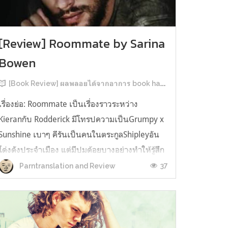
[Review] Roommate by Sarina
Bowen
[Book Review] ผลพลอยได้จากอาการ book hangover หลังอ่านสารพัน MM Romance
เรื่องย่อ: Roommate เป็นเรื่องราวระหว่าง
Kieranกับ Rodderick มีโทรปความเป็นGrumpy x
Sunshine เบาๆ คีรันเป็นคนในตระกูลShipleyอัน
โด่งดังประจำเมือง แต่มีปมด้อยบางอย่างทำให้รู้สึก
ว่าพ่อรักพี่ชายมากกว่าตัวเองเสมอ จึงดิ้นรนอยาก
37
Parntranslation and Review
ออกมาอยู่คนเดียวเพื่อให้หลุดจากอิทธิพลของที่
บ้าน และไล่ตามความฝันการเป็นกราฟฟิ...