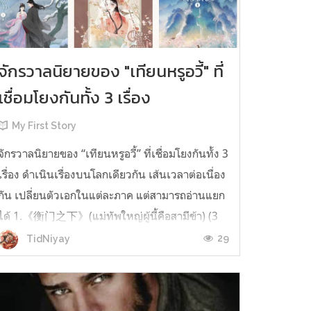
จักรวาลนิยายของ "เทียนหรูอวี้" ที่
เชื่อมโยงกันทั้ง 3 เรื่อง
My First Story
จักรวาลนิยายของ “เทียนหรูอวี้” ที่เชื่อมโยงกันทั้ง 3
เรื่อง ดำเนินเรื่องบนโลกเดียวกัน เส้นเวลาต่อเนื่อง
กัน เปลี่ยนตัวเอกในแต่ละภาค แต่สามารถอ่านแยก
ได้ 1.《衡门之下》(แม่ทัพใหญ่ผู้นี้คือสามีข้า) (3
เล่มจบ) เป็นเรื่องที่เกิดก่อน เล่าเรื่องของ ฝูถิง กับ
29
TidNiyay
หลี่ชีฉือ ที่ต้องแต่งงานกันก่อนจะใช้ชีวิตห่างไกล
กัน...