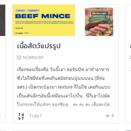
เนื้อสัตว์แปรรูป
NOMNOM*
น
เรื่องของเรื่องคือ วันนี้เอา คอร์นบีฟ มาทำอาหาร
ซึ่งไม่ใช่ยี่ห้อที่เคยกินสมัยก่อนนู้นนนนน (ยี่ห้อ
อสร.) เปิดกระป๋องมา texture ก็ไม่ใช่ เคยกินแบบ
เป็นเส้นฉีกๆอันนี้เหมือนเอาไปปั่น . นี่ก็เอาไปผัด
ในกระทะให้แห้งๆ ลองชิมดู .. คะ คะ คะ เค็มสะบัด
O o" ... แบบใช้โควต้ากินโซเดียมทั้งสัปดาห์
1
8
TidbiT
ต้องหาผักนึ่ง ...