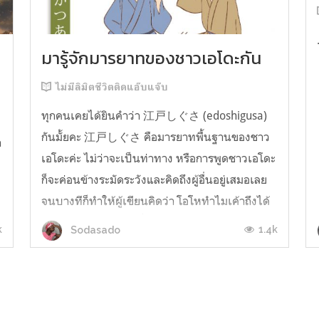
มารู้จักมารยาทของชาวเอโดะกัน
ไม่มีลิมิตชีวิตติดแอ๊บแจ๊บ
ทุกคนเคยได้ยินคำว่า 江戸しぐさ (edoshigusa)
กันมั้ยคะ 江戸しぐさ คือมารยาทพื้นฐานของชาว
า
เอโดะค่ะ ไม่ว่าจะเป็นท่าทาง หรือการพูดชาวเอโดะ
ก็จะค่อนข้างระมัดระวังและคิดถึงผู้อื่นอยู่เสมอเลย
จนบางทีก็ทำให้ผู้เขียนคิดว่า โอโหทำไมเค้าถึงได้
คิดถึงคนอื่นได้ขนาดนี้นะอยากรู้มั้ยคะว่าชาวเอโดะ
k
1.4k
Sodasado
มารยาทดีขนาดไหน มาลองอ่านกันได้เ...