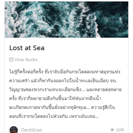
Lost at Sea
How Sucks
ไม่รู้กี่ครั้งต่อกี่ครั้ง ที่เราจับมือกันกระโดดลงมหาสมุทรแห่ง
ความเศร้า แล้วก็พากันจมลงไปในน้ำทะเลเย็นเฉียบ จน
วิญญาณของพวกเราแทบจะเยือกแข็ง… และหลายต่อหลาย
ครั้ง ที่เราก็พยายามดึงกันขึ้นมาให้พ้นจากผืนน้ำ
ตะเกียกตะกายพากันขึ้นฝั่งอย่างทุลักทุเล... ความรู้สึกใน
ตอนที่เรากระโดดลงไปด้วยกัน เพราะมันเหม...
208
DectillJan