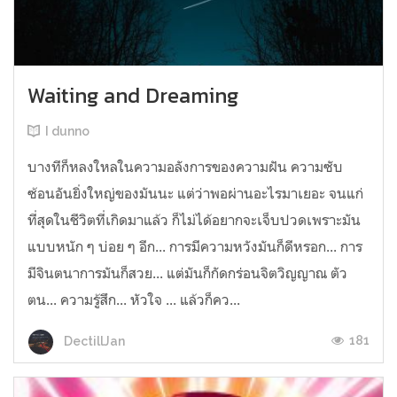
Waiting and Dreaming
I dunno
บางทีก็หลงใหลในความอลังการของความฝัน ความซับ
ซ้อนอันยิ่งใหญ่ของมันนะ แต่ว่าพอผ่านอะไรมาเยอะ จนแก่
ที่สุดในชีวิตที่เกิดมาแล้ว ก็ไม่ได้อยากจะเจ็บปวดเพราะมัน
แบบหนัก ๆ บ่อย ๆ อีก... การมีความหวังมันก็ดีหรอก... การ
มีจินตนาการมันก็สวย... แต่มันก็กัดกร่อนจิตวิญญาณ ตัว
ตน... ความรู้สึก... หัวใจ ... แล้วก็คว...
181
DectillJan