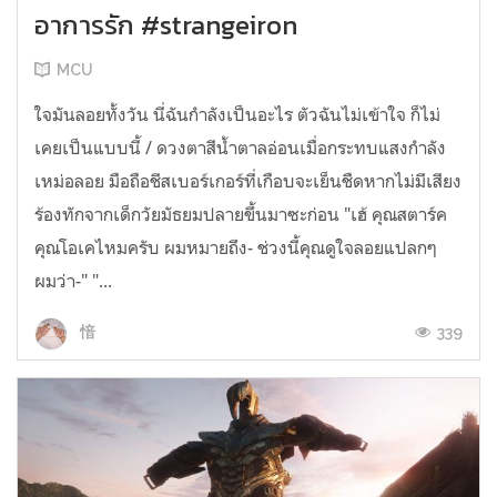
อาการรัก #strangeiron
MCU
ใจมันลอยทั้งวัน นี่ฉันกำลังเป็นอะไร ตัวฉันไม่เข้าใจ ก็ไม่
เคยเป็นแบบนี้ / ดวงตาสีน้ำตาลอ่อนเมื่อกระทบแสงกำลัง
เหม่อลอย มือถือชีสเบอร์เกอร์ที่เกือบจะเย็นชืดหากไม่มีเสียง
ร้องทักจากเด็กวัยมัธยมปลายขึ้นมาซะก่อน "เฮ้ คุณสตาร์ค
คุณโอเคไหมครับ ผมหมายถึง- ช่วงนี้คุณดูใจลอยแปลกๆ
ผมว่า-" "...
339
愔