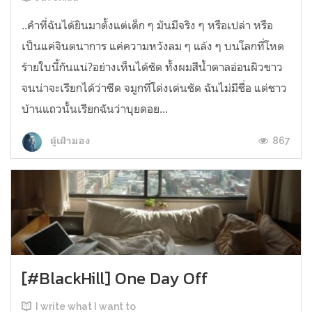
..คำที่ฉันได้ยินมาตั้งแต่เด็ก ๆ มันมีจริง ๆ หรือเปล่า หรือ
เป็นแค่จินตนาการ แค่ความหวังลม ๆ แล้ง ๆ บนโลกที่โหด
ร้ายใบนี้กันแน่?อย่างเห็นได้ชัด ทั้งผมสีน้ำตาลอ่อนผิวขาว
จนน่าจะเรียกได้ว่าซีด จมูกที่โด่งเด่นชัด ฉันไม่มีชื่อ แต่ชาว
บ้านแถวนั้นเรียกฉันว่าบุยดอย...
867
ผู้เฝ้ามอง
[#BlackHill] One Day Off
I write what I want to