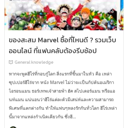
ของสะสม Marvel ซื้อที่ไหนดี ? รวมเว็บ
ออนไลน์ ที่แฟนคลับต้องรีบช้อป
General knowledge
หากจะพูดฮีโร่ที่กอบกู้โลก สิ่งแรกที่ขึ้นมาในหัว คือ เหล่า
ซุปเปอร์ฮีโร่จาก หนัง Marvel ไม่ว่าจะเป็นกัปตันอเมริกา
ไอรอนแมน ธอร์เทพเจ้าสายฟ้า ฮัค สไปเดอร์แมน หรือแอ
นท์แมน แน่นอนว่าฮีโร่แต่ละตัวมีเสน่ห์และความสามารถ
พิเศษที่แตกต่างกัน ทำให้แฟนๆหลงรักกันทั่วโลก ฮีโร่เหล่า
นี้มาจากแหล่งกำเนิดเดียวกัน ซึ่งฮี...