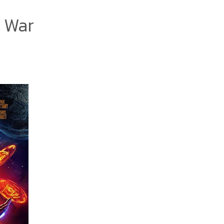
y War