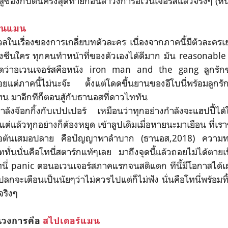
่อสู้ของกัปตันครั้งสุดท้ายก่อนลาวงการอเวนเจอร์สแล้วจริงๆ (หน
อนแมน
เวลในเรื่องของการเกลี่ยบทตัวละคร เนื่องจากภาคนี้มีตัวละค
รแย่งซีนใคร ทุกคนทำหน้าที่ของตัวเองได้ดีมาก มัน reasonabl
ะคิดว่าอเวนเจอร์สคือหนัง iron man and the gang ลูกรัก
ยแต่ภาคนี้ไม่นะจ๊ะ ตั้งแต่โดดขึ้นยานของอีโบนี่พร้อมลูกรั
ทน มาอีกทีก็ตอนสู้กับธานอสที่ดาวไททัน
ลังจ๊อกกิ้งกับเปปเปอร์ เหมือนว่าทุกอย่างกำลังจะแฮปปี้ได้
กแต่แล้วทุกอย่างก็ต้องหยุด เข้าลูปเดิมเมื่อหายนะมาเยือน ที่
เสมอต้นเสมอปลาย คือปัญญาพาลำบาก (ธานอส,2018) ความทะ
่นนั่นคือโทนี่สตาร์กแท้ๆเลย มาถึงจุดนี้แล้วถอยไม่ได้ตายเ
นี่ panic ตอนอเวนเจอร์สภาคแรกจนสติแตก ทีนี้มีโอกาสได้เ
จะเตือนเป็นนัยๆว่าไม่ควรไปแต่ก็ไม่ฟัง นั่นคือโทนี่พร้อมทิ้ง
่จริงๆ
ในวงการคือ
สไปเดอร์แมน