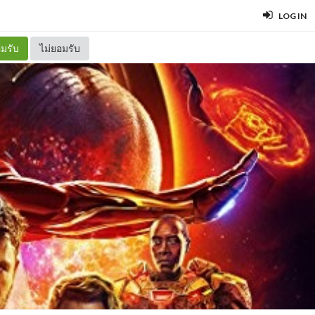
LOG IN
มรับ
ไม่ยอมรับ