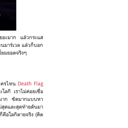
ันเยอะมาก แล้วกระแส
่วนมาร์เวล แล้วก็บอก
ยี่ยมยอดจริงๆ
วละครไหน
Death Flag
โลกิ เราไม่ค่อยเชื่อ
ณชัดมาก ชัดมากแบบหา
่สุดและสุดท้ายดันมา
คือโลกิตายจริง (คิด