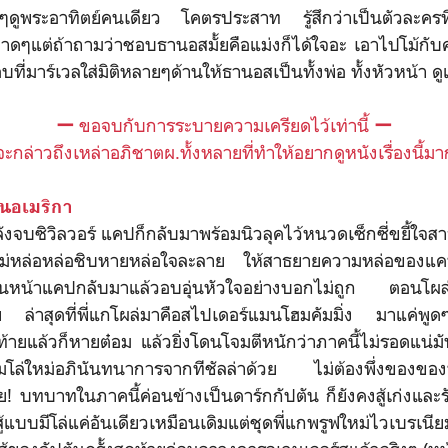
ชิวๆดูพระอาทิตย์คนเดียว โคตรประสาท รู้สึกว่าเป็นตัวละ
ๆแต่ถ้าถามว่าชอบธานอสมั้ยคือแม่งก็ได้ใจอะ เอาไปโม้กับค
ี่มาร์เวลใส่มิติหลายๆด้านให้ธานอสเป็นทั้งพ่อ ทั้งหัวหน้า ดูแ
ขอจบกับการระบายความเครียดไว้เท่านี้
ー
ー
กล่าวถึงเหล่าอภิชาตผ.ทั้งหลายที่ทำให้อยากดูหนังเรื่องนี้มา
ันอเมริกา
ังจบซิวิลวอร์ แคปก็กลับมาพร้อมนิวลุคไว้หนวดเซ็กซี่ขยี้ใจส
ม่หล่อหล่อชิบหายหล่อใจละลาย ให้สาธยายความหล่อของแคป
็นหน้าแคปกลับมาแล้วอบอุ่นหัวใจอย่างบอกไม่ถูก ตอนโผล่มา
ลย ล่าสุดที่พี่แกโผล่มาคือสไปเดอร์แมนโฮมคัมมิ่ง มาแค่พู
้ายแล้วก็หายต๋อม แล้วยิ่งโดนโจมตีหนักว่าภาคนี้ไม่รอดแน่ม
อมโล่ใหม่อภินันทนาการจากทีชัลล่าด้วย ไม่ต้องพึ่งของของ
้เว้ย! บทบาทในภาคนี้ค่อนข้างเป็นดาร์กกัปตัน ก็ยังคงสู้เก่งและรั
ู้แบบมีโล่แค่อันเดียวเหมือนเดิมแต่ชุดพี่แกพรูฟใหม่ไวเบรเนียม