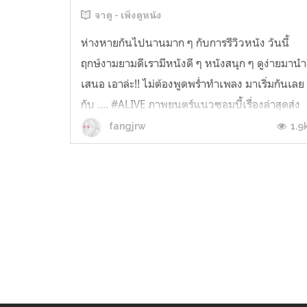
จาดู - เพิ่งดูหนัง
ห่างหายกันไปนานมาก ๆ กับการรีวิวหนัง วันนี้
ฤกษ์งามยามดีเรามีหนังดี ๆ หนังสนุก ๆ ดูง่ายมานำ
เสนอ เอาล่ะ!! ไม่ต้องพูดพร่ำทําเพลง มาเริ่มกันเลย
กับ .... #ALIVE ภาพยนตร์แนวซอมบี้เรื่องล่าสุดส่ง
ตรงจากเกาหลี ที่มีพล็อตเรื่องง่าย ๆ มีความ New
1.9
fangjrw
Normal เบา ๆ ว่าด้วยเรื่องราวของ ชาย-หญิง
แปลกหน้าคู่หนึ่งที...