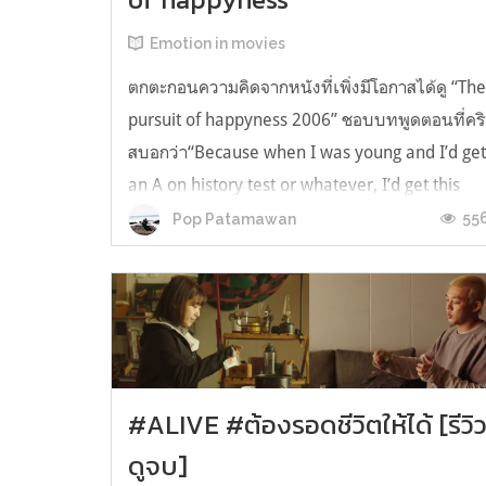
Emotion in movies
ตกตะกอนความคิดจากหนังที่เพิ่งมีโอกาสได้ดู “Th
pursuit of happyness 2006” ชอบบทพูดตอนที่คริ
สบอกว่า“Because when I was young and I’d ge
an A on history test or whatever, I’d get this
good feeling about all the things that I could
55
Pop Patamawan
be. And then I never became any of them.”
“เพราะตอนเป็นเด็ก ผมได้เอวิช...
#ALIVE #ต้องรอดชีวิตให้ได้ [รีวิ
ดูจบ]