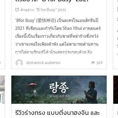
ตัวอย่าง: "B for Busy" 2021
'Bfor Busy' (爱情神话) เป็นละครโรแมนติกจีนปี
2021 ที่เขียนและกำกับโดย Shao Yihui ภาพยนตร์
เรื่องนี้เป็นเรื่องราวเกี่ยวกับชายที่หย่าร้างซึ่งหวัง
ว่าเขาจะพอใจเพียงลำพัง แต่ไม่สามารถต้านทาน
การไล่ตามรักแท้ได้ นักแสดงประกอบด้วย Xu
Zheng, Ma Yili, Wu Yue, Ni Hongjie, Zhou
6
320
domanick.auberon
Yemang, Huang Minghao และ Wang Yinglu ...
ะ
่
รีวิวร่างทรง แบบติ่งนาฮงจิน และ