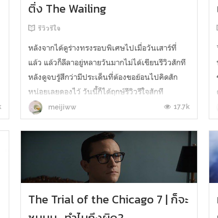
ติ่ง The Wailing
รีวิวรีใจ
หลังจากได้ดูร่างทรงรอบพิเศษไปเมื่อวันเสาร์ที่
แล้ว แล้วก็ลีลาอยู่หลายวันมากไม่ได้เขียนรีวิวสักที
หลังดูจบรู้สึกว่ามีประเด็นที่ต้องขอย้อนไปคิดสัก
–
หน่อยเลยดองไว้ วันนี้ก็ได้ฤกษ์รีวิวรีใจสักที
เนื่องจากเป็นติ่งนาฮงจิน ต้องขอจั่วหัวไว้ก่อนว่าดู
k
17.7k
meijiww
ด้วยฟิลเตอร์ติ่งนาฮงจิน แบบเอาฟิลเตอร์ออกไปไม่
ได้จริง ๆ รีวิ...
.
The Trial of the Chicago 7 | ก็จะ
ชุมนุม...ทำไมถึงผิด?