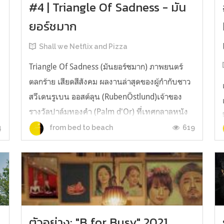
#4 | Triangle Of Sadness - มัน
ยอร์ชมาก
Shall we Netflix and Pizza
Triangle Of Sadness (มันยอร์ชมาก) ภาพยนตร์
ตลกร้าย เสียดสีสังคม ผลงานล่าสุดของผู้กำกับชาว
สวีเดนรูเบน ออสต์ลุน (RubenÖstlund)เจ้าของ
รางวัลปาล์มทองคำ (Palm d'Or) ที่เทศกลาลหนัง
เมืองคานส์ (Cannes Film Festival)นอกจากนี้หนัง
4
619
from bed to beach
ได้รับการปรบมือยาวถึง 8 นาที หลังฉายจบในรอบ
ปฐมทัศน์ที่เทศกาลคานส์ เรื่องย่อ เรื...
ตัวอย่าง: "B for Busy" 2021