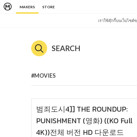
MAKERS
STORE
เราใช้คุ๊กกี้บนเว็บไซ
SEARCH
#MOVIES
범죄도시4]] THE ROUNDUP:
PUNISHMENT (영화) ((KO Full
4K))전체 버전 HD 다운로드