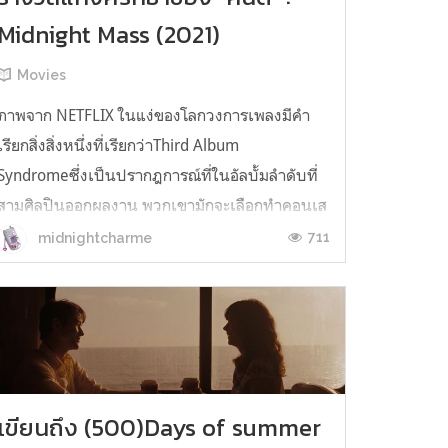
Midnight Mass (2021)
Movies
ภาพจาก NETFLIX ในแง่ของโลกวงการเพลงมีคำ
เรียกสิ่งสิ่งหนึ่งที่เรียกว่าThird Album
Syndromeซึ่งเป็นปรากฎการณ์ที่ในอัลบั้มลำดับที่
สามศิลปินออกผลงาน พวกเขามักจะเลือกทำคอนเส
ปท์ที่แปลกหรือแหวกแนวออกจากขนบเดิมที่
711
midnightcharme
ตนเองทำ เพื่อที่จะออกจาก comfort zone ของ
ตนเอง และเพื่อกระตุกบางสิ่งให้กระเพื่อมในกระแส
ผู้ชมของ...
เขียนถึง (500)Days of summer