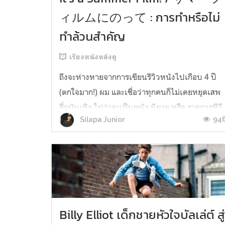
ィルムにのって : การทำหรือไม่
ทำล้วนสำคัญ
เรียงหนังหลังดู
ถึงจะห่างหายจากการเขียนรีวิวหนังไปเกือบ 4 ปี
(ตกใจมาก!) ผม และเชื่อว่าทุกคนก็ไม่เคยหยุดเสพ
สื่อบันเทิง ไม่ว่าจะเป็นหนัง นิยาย หรือ รายการทีวี
94
Silapa Junior
ต่างๆ ส่วนตัวแล้ว ผมมักจะชอบ หรืออินกับเรื่อง
หรือตอนที่มีตัวละครสำคัญหลายตัว คือยังเกตแหล
ว่าใครเป็นพระเอก นางเอก แต่ตัวละครอื่นๆ ก็อาจ
จะเรียกได้ไม่เต็มปากว่าเป...
Billy Elliot เด็กชายหัวใจบัลเล่ต์ สู