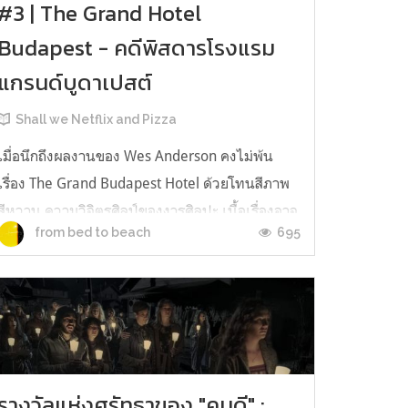
#3 | The Grand Hotel
Budapest - คดีพิสดารโรงแรม
แกรนด์บูดาเปสต์
Shall we Netflix and Pizza
เมื่อนึกถึงผลงานของ Wes Anderson คงไม่พ้น
เรื่อง The Grand Budapest Hotel ด้วยโทนสีภาพ
สีหวาน ความวิจิตรศิลป์ของงารศิลปะ เนื้อเรื่องอาจ
695
from bed to beach
จะดูไม่หวือหวามาก แต่เพราะองค์ประกอบหลายๆ
อย่างทำให้ผลงานชิ้นนี้ดึงดูดผู้คนได้มากมาย เรื่อง
ดำเนินการในปี 1985 โดยบุคลลที่สามเป็นคนเล่า
นักเขียนที่ได้มีโอกาสได้เข้าไปพั...
รางวัลแห่งศรัทธาของ "คนดี" :