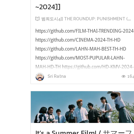
~2024]]
범죄도시4]] THE ROUNDUP: PUNISHMENT (영화) ((KO Full 4K))전체 버전 HD 다운로드~2024]]
https://github.com/FILM-THAI-TRENDING-2024
https://github.com/CINEMA-2024-TH-HD
https://github.com/LAHN-MAH-BEST-TH-HD
https://github.com/MOST-PUPULAR-LAHN-
MAH-HD-TH https://github.com/HD-KMV-2024-
THE-ROUNDUP https://werkzeug-
16
Sri Ratna
forum.net/wbb/thread/21737-https-github-
com-film-thai-trending-2024/ https...
It’s a Summer Film! / サマーフ