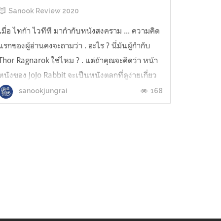
Sanook Review 2020
เมื่อ ไทก้า ไวทีที มากำกับหนังสงคราม ... ความคิด
แรกของผู้อ่านคงจะถามว่า . อะไร ? นี่มันผู้กำกับ
Thor Ragnarok ใช่ไหม ? . แต่ถ้าคุณจะคิดว่า หน้า
หนังของ JoJo Rabbit จะเป็นหนังตลกที่ดูง่ายเกี่ยว
กับเด็กชายวัย 10 ขวบ ที่ถูกปลูกฝังความคิดเป็น
168
sanookjungrai
นาซี แล้วก็มีเพื่อนในจินตนาการ เป็น อดอล์ฟ ฮิต
เลอร์ นั้น ต้องบอ...