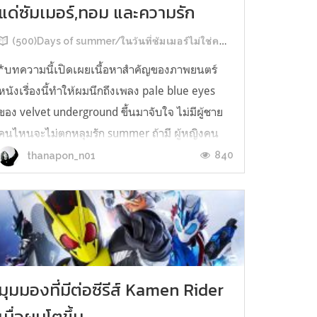
แด่ซัมเมอร์,ทอม และความรัก
(500)Days of summer/ในวันที่ซัมเมอร์ไม่ใช่คนใจร้ายและทอมก็ไม่ได้ผิด
*บทความนี้เปิดเผยเนื้อหาสำคัญของภาพยนตร์
หนังเรื่องนี้ทำให้ผมนึกถึงเพลง pale blue eyes
ของ velvet underground ขึ้นมาจับใจ ไม่มีผู้ชาย
คนไหนจะไม่ตกหลุมรัก summer ถ้ามี ผู้หญิงคน
หนึ่งน่ารักระดับซูอี้ ดาเชนแซล แล้วมาบอกคุณว่า
840
thanapon_n01
เธอชอบเพลงที่คุณฟังอยู่ อย่างน้อยก้มีหวั่นไหวกัน
บ้าง “ความสัมพันธ์มันวุ่นวายและ...
มุมมองที่มีต่อซีรีส์ Kamen Rider
เมื่อผมโตขึ้น