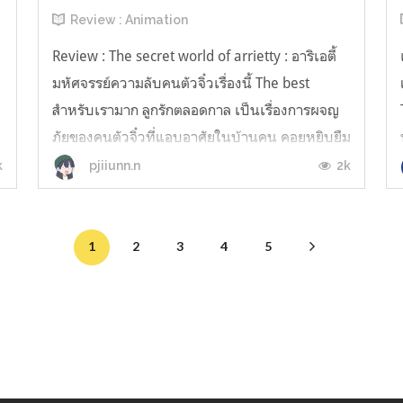
Review : Animation
Review : The secret world of arrietty : อาริเอตี้
มหัศจรรย์ความลับคนตัวจิ๋วเรื่องนี้ The best
สำหรับเรามาก ลูกรักตลอดกาล เป็นเรื่องการผจญ
ภัยของคนตัวจิ๋วที่แอบอาศัยในบ้านคน คอยหยิบยืม
สิ่งของ และความสัมพันธ์ของตัวละคร มิตรภาพ คือ
k
2k
pjiiunn.n
การเล่าเรื่องทำออกมาได้ดีมากๆ ภาพสวยสุดๆ
อยากให้ทุกคนที่เข้ามาอ่านรีวิวนี...
1
2
3
4
5