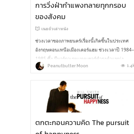
การวิ่งฝ่ากำแพงทลายทุกกรอบ
ของสังคม
เนยถั่วเล่าหนัง
ช่วงเวลาของภาพยนตร์เรื่องนี้เกิดขึ้นในประเทศ
อังกฤษตอนเหนือเมืองเดอร์แฮม ช่วงเวลาปี 1984
1985 ซึ่ง มีมาร์กาเรตแทตเชอร์ดำรงตำแหน่ง
1.4
Peanutbutter Moon
นายกรัฐมนตรีอยู่ในขณะนั้นสืบเนื่องจากสภาวะ
เศรษฐกิจตกต่ำลงมาเรื่อยๆจากสงครามโลกครั้งที่2
และยังต้องเผชิญกลับเงินเฟ้อสูงกับวิกฤตราคา
น้ำมัน คนตกงานเป็นจำนวนมากชนชั้นแรงงานอ..
ตกตะกอนความคิด The pursuit
of happyness