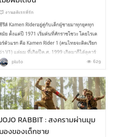
งานอดิเรกที่รัก
ซีรีส์ Kamen Riderอยู่คู่กับเด็กผู้ชายมาทุกยุคทุก
สมัย ตั้งแต่ปี 1971 เริ่มต้นที่ศักราชโชวะ โดยไรเด
อร์ตัวแรก คือ Kamen Rider 1 (คนไทยจะติดเรียก
ว่า V1) แต่ผม ที่เกิดปีค.ศ. 1999 เกิดมาก็ได้ดูคาร์
เมนไรเดอร์ใน "ยุคเฮย์เซย์" โดยเริ่มที่ Kuuga ที่
629
pluto
ออกฉายในญี่ปุ่น เมื่อปี 2000 แต่กว่าจะเข้าไทยก็รอ
นานหน่อยกว่...
JOJO RABBIT : สงครามผ่านมุม
มองของเด็กชาย