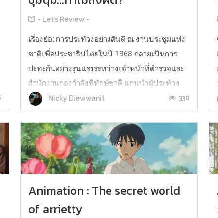
- Let's Review -
e
เรื่องย่อ: การประท้วงอย่างสันติ ณ งานประชุมแห่ง
ชาติเพื่อประชาธิปไตยในปี 1968 กลายเป็นการ
t
ปะทะกันอย่างรุนแรงระหว่างเจ้าหน้าที่ตำรวจและ
สำนักงานกองกำลังพิทักษ์ชาติ แกนนำผู้ประท้วง
อย่างแอ็บบี้ ฮอฟแมน, เจอรรี่ รูบิน, ทอม เฮย์เดน
6
330
Nicky Diewwanit
และบ็อบบี้ ซีลถูกจับข้อหาสมรู้ร่วมคิดในการปลุก
ปั่นการจลาจล และการพิจารณาคดีที...
ว
Animation : The secret world
of arrietty