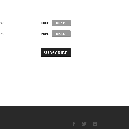
020
FREE
READ
020
FREE
READ
SUBSCRIBE