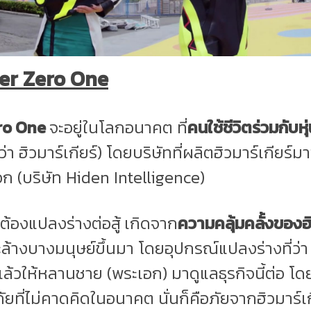
er Zero One
ro One
จะอยู่ในโลกอนาคต ที่
คนใช้ชีวิตร่วมกับหุ
ว่า ฮิวมาร์เกียร์) โดยบริษัทที่ผลิตฮิวมาร์เกียร์มา
ก (บริษัท Hiden Intelligence)
ต้องแปลงร่างต่อสู้
เกิดจาก
ความคลุ้มคลั้งของฮิ
ล้างบางมนุษย์ขึ้นมา โดยอุปกรณ์แปลงร่างที่ว่า
ต แล้วให้หลานชาย (พระเอก) มาดูแลธุรกิจนี้ต่อ โดย
ือภัยที่ไม่คาดคิดในอนาคต นั่นก็คือภัยจากฮิวมาร์เกี