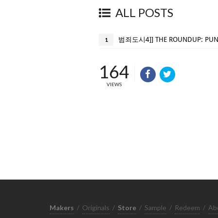
ALL POSTS
1
164
VIEWS
Makers
/
Originals
/
Store
/
Sample
/
Redeem
/
Ab