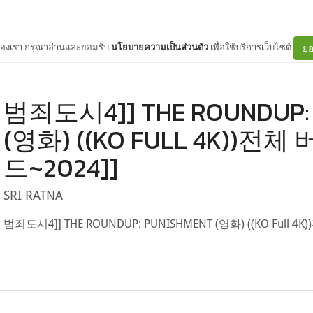
ต์ของเรา กรุณาอ่านและยอมรับ
นโยบายความเป็นส่วนตัว
เพื่อใช้บริการเว็บไซต์
ยอ
범죄도시4]] THE ROUNDUP:
(영화) ((KO FULL 4K))전
드~2024]]
SRI RATNA
범죄도시4]] THE ROUNDUP: PUNISHMENT (영화) ((KO Full 