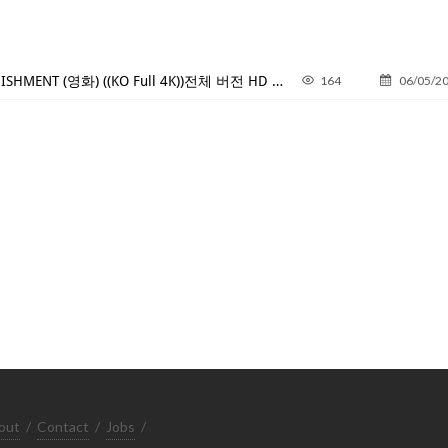
범죄도시4]] THE ROUNDUP: PUNISHMENT (영화) ((KO Full 4K))전체 버전 HD 다운로드~2024]]
164
06/05/2
out
/
Contact
/
Jobs
/