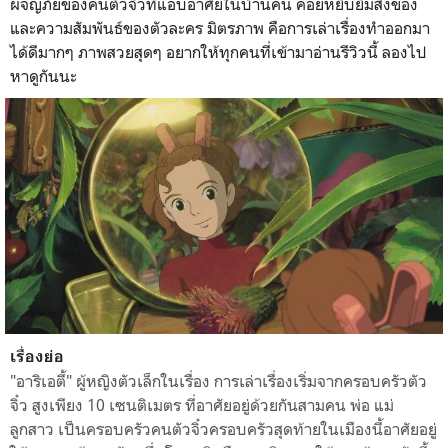
ผจญภัยของคนตัวจิ๋วที่แอบอาศัยในบ้านคน คอยหยิบยืมสิ่งของ
และความสัมพันธ์ของตัวละคร มิตรภาพ คือการเล่าเรื่องทำออกมา
ได้ดีมากๆ ภาพสวยสุดๆ อยากให้ทุกคนที่เข้ามาอ่านรีวิวนี้ ลองไป
หาดูกันนะ
เรื่องย่อ
"อาริเอตี้"
ผู้หญิงตัวเล็กในเรื่อง การเล่าเรื่องเริ่มจากครอบครัวตัว
จิ๋ว สูงเพียง 10 เซนติเมตร ที่อาศัยอยู่ด้วยกันสามคน พ่อ แม่
ลูกสาว เป็นครอบครัวคนตัวจิ๋วครอบครัวสุดท้ายในเมืองนี้อาศัยอยู่