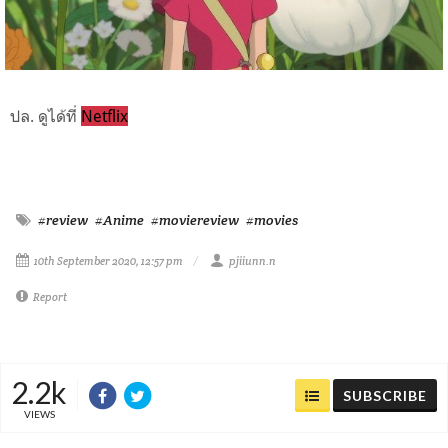
ปล. ดูได้ที่
Netflix
#review
#Anime
#moviereview
#movies
10th September 2020, 12:57 pm
pjiiunn.n
Report
2.2k
SUBSCRIBE
VIEWS