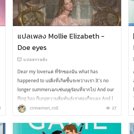
y
แปลเพลง Mollie Elizabeth -
Doe eyes
แปลสรรพสิ่ง
Dear my loverแด่ ที่รักของฉัน what has
happened to usสิ่งที่เกิดขึ้นระหว่างเรา It's no
longer summerเฉกเช่นฤดูร้อนที่จากไป And our
fling has flungความสัมพันธ์เราสองก็จบลง And I
still spin your recordsแต่ฉันยังเล่นเพลงโปรดของ
8
27
cinnamon_roll
คุณบนแผ่นเสียงไวนิล And You still feel like
homeในใจฉัน ตัวตนคุณก็ยังอบอ...