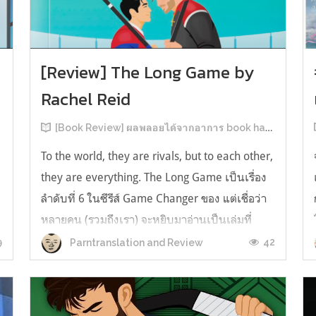
[Review] The Long Game by
Rachel Reid
[Book Review] ผลพลอยได้จากอาการ book hangover หลังอ่านสารพัน MM Romance
To the world, they are rivals, but to each other,
they are everything. The Long Game เป็นเรื่อง
ลำดับที่ 6 ในซีรีส์ Game Changer ของ แต่เชื่อว่า
หลายคน (รวมถึงเรา) จะหยิบมาอ่านเป็นเล่มที่
2หลังจากอ่าน Heated Rivalry มา555 เรื่องย่อ:
9
42
Parntranslation and Review
The Long Game เล่ม Long Game นี่จะเป็น
ประมาณ2 ปีหลังจาก HR จะดำเนินเ...