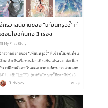
จักรวาลนิยายของ "เทียนหรูอวี้" ที่
เชื่อมโยงกันทั้ง 3 เรื่อง
My First Story
จักรวาลนิยายของ “เทียนหรูอวี้” ที่เชื่อมโยงกันทั้ง 3
เรื่อง ดำเนินเรื่องบนโลกเดียวกัน เส้นเวลาต่อเนื่อง
กัน เปลี่ยนตัวเอกในแต่ละภาค แต่สามารถอ่านแยก
ได้ 1.《衡门之下》(แม่ทัพใหญ่ผู้นี้คือสามีข้า) (3
เล่มจบ) เป็นเรื่องที่เกิดก่อน เล่าเรื่องของ ฝูถิง กับ
29
TidNiyay
หลี่ชีฉือ ที่ต้องแต่งงานกันก่อนจะใช้ชีวิตห่างไกล
กัน...