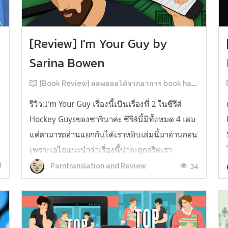
[Review] I'm Your Guy by
Sarina Bowen
[Book Review] ผลพลอยได้จากอาการ book hangover หลังอ่านสารพัน MM Romance
รีวิว:I'm Your Guy เรื่องนี้เป็นเรื่องที่ 2 ในซีรีส์
Hockey Guysของซารินาค่ะ ซีรีส์นี้มีทั้งหมด 4 เล่ม
แต่สามารถอ่านแยกกันได้เราหยิบเล่มนี้มาอ่านก่อน
เพราะเอไอแนะนำว่าเรื่องนี้น่าจะถูกจริตเรา
มากกว่า555 เรื่องนี้เป็นเรื่องราวของ TOMMASO
8
34
Parntranslation and Review
ก
นักกีฬาฮอกกี้ NHL กับ Carter มัณฑนากรมือฉมัง
ทอมมาโซเพิ่งโดนเทร...