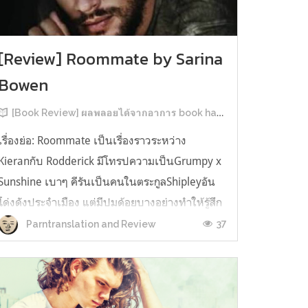
[Review] Roommate by Sarina
Bowen
[Book Review] ผลพลอยได้จากอาการ book hangover หลังอ่านสารพัน MM Romance
เรื่องย่อ: Roommate เป็นเรื่องราวระหว่าง
Kieranกับ Rodderick มีโทรปความเป็นGrumpy x
Sunshine เบาๆ คีรันเป็นคนในตระกูลShipleyอัน
โด่งดังประจำเมือง แต่มีปมด้อยบางอย่างทำให้รู้สึก
ว่าพ่อรักพี่ชายมากกว่าตัวเองเสมอ จึงดิ้นรนอยาก
37
Parntranslation and Review
ออกมาอยู่คนเดียวเพื่อให้หลุดจากอิทธิพลของที่
บ้าน และไล่ตามความฝันการเป็นกราฟฟิ...