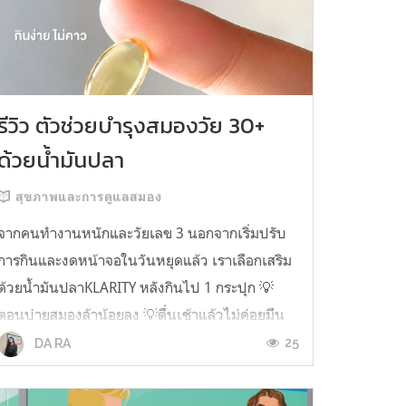
รีวิว ตัวช่วยบำรุงสมองวัย 30+
ด้วยน้ำมันปลา
สุขภาพและการดูแลสมอง
จากคนทำงานหนักและวัยเลข 3 นอกจากเริ่มปรับ
การกินและงดหน้าจอในวันหยุดแล้ว เราเลือกเสริม
ด้วยน้ำมันปลาKLARITY หลังกินไป 1 กระปุก 💡
ตอนบ่ายสมองล้าน้อยลง 💡ตื่นเช้าแล้วไม่ค่อยมึน
หัว 💡ไอเดียไม่ตัน ยิ่งทำงานสาย Content แนะนำ
25
DA RA
ว่าควรมี ชอบตรงที่ไม่มีกลิ่นคาวเลย กินง่ายสุด
ตั้งแต่เคยกินน้ำมันปลามาเลย ใครที่เคยกิ...