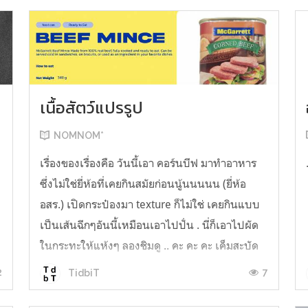
เนื้อสัตว์แปรรูป
NOMNOM*
น
เรื่องของเรื่องคือ วันนี้เอา คอร์นบีฟ มาทำอาหาร
ซึ่งไม่ใช่ยี่ห้อที่เคยกินสมัยก่อนนู้นนนนน (ยี่ห้อ
อสร.) เปิดกระป๋องมา texture ก็ไม่ใช่ เคยกินแบบ
เป็นเส้นฉีกๆอันนี้เหมือนเอาไปปั่น . นี่ก็เอาไปผัด
ในกระทะให้แห้งๆ ลองชิมดู .. คะ คะ คะ เค็มสะบัด
O o" ... แบบใช้โควต้ากินโซเดียมทั้งสัปดาห์
2
7
TidbiT
ต้องหาผักนึ่ง ...