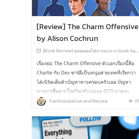
[Review] The Charm Offensive
by Alison Cochrun
[Book Review] ผลพลอยได้จากอาการ book hangover หลังอ่านสารพัน MM Romance
เรื่องย่อ: The Charm Offensive ตัวเอกเรื่องนี้คือ
Charlie กับ Dev ชาร์ลีเป็นหนุ่มสายเทคที่เรียกว่า
ได้เนิร์ดเต็มตัวปัญหาทางครอบครัวเอย ปัญหา
ทางการสื่อสาร โรควิตกกังวลเอย OCD มาครบ
เรียกได้ว่าครบองค์ประกอบความโอตะ เขาทั้งไม่
2
Parntranslation and Review
เชื่อในรักแท้ ไม่เคยมีความสัมพันธ์ในเชิงโรแมนติ
กับใคร หรืออาจเรียกว่าไม่เคยรู...