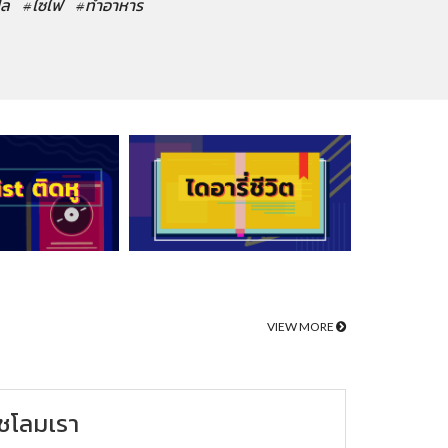
ปล
#ไซไฟ
#ทำอาหาร
VIEW MORE
ชโลมเรา