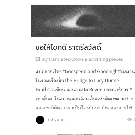
ขอให้โชคดี ราตรีสวัสดิ์
my translated works and writing pieces
แปลจากเรื่อง “Godspeed and Goodnight”ผลงา
ในรวมเรื่องสั้นThe Bridge to Lucy Dunne
Exurb1a เขียน จอนอ แปล Reven บรรณาธิการ *
เขาตื่นมาในสภาพล่อนจ้อน ลิ้นแห้งติดเพดานปาก
แล้วเขาก็คิดว่า เราเป็นใครกันนะ มีท่อและสายไฟ
อยู่ในตัว เกิดความรู้สึกอยากฉี่ และแม้ตัวเขาจะ
rchyuan
เหยียดตรง ก็มีแต่ความมืดมิดอยู่เบื้องหน้...