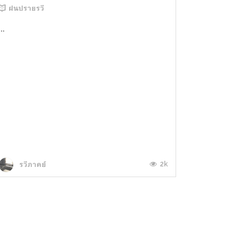
ฝนปรายรวี
...
2k
รวีภาคย์