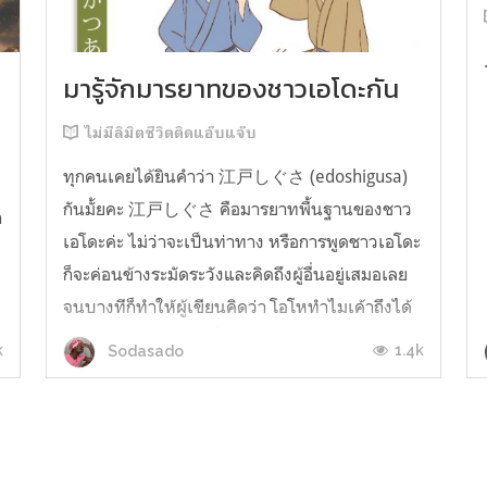
มารู้จักมารยาทของชาวเอโดะกัน
ไม่มีลิมิตชีวิตติดแอ๊บแจ๊บ
ทุกคนเคยได้ยินคำว่า 江戸しぐさ (edoshigusa)
กันมั้ยคะ 江戸しぐさ คือมารยาทพื้นฐานของชาว
า
เอโดะค่ะ ไม่ว่าจะเป็นท่าทาง หรือการพูดชาวเอโดะ
ก็จะค่อนข้างระมัดระวังและคิดถึงผู้อื่นอยู่เสมอเลย
จนบางทีก็ทำให้ผู้เขียนคิดว่า โอโหทำไมเค้าถึงได้
คิดถึงคนอื่นได้ขนาดนี้นะอยากรู้มั้ยคะว่าชาวเอโดะ
k
1.4k
Sodasado
มารยาทดีขนาดไหน มาลองอ่านกันได้เ...