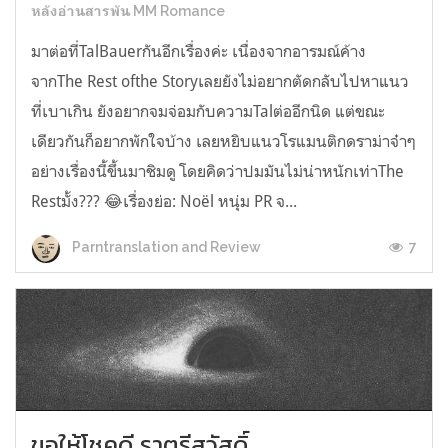
หลังอ่านสารพัน MM Romance
มาต่อที่TalBauerกันอีกเรื่องค่ะ เนื่องจากอารมณ์ค้าง
จากThe Rest ofthe Storyเลยยังไม่อยากตัดกลับไปหาแนว
ที่เบาเกิน ยังอยากจมจ่อมกับความTalต่ออีกนิด แต่ขณะ
เดียวกันก็อยากพักใจบ้าง เลยหยิบแนวโรแมนติกดราม่าจ๋าๆ
อย่างเรื่องนี้ขึ้นมาชิมดู โดยคิดว่าปมมันไม่น่าหนักเท่าThe
Restมั้ง??? 😂เรื่องย่อ: Noël หนุ่ม PR จ...
7
Parntranslation and Review
ขอให้โชคดี ราตรีสวัสดิ์