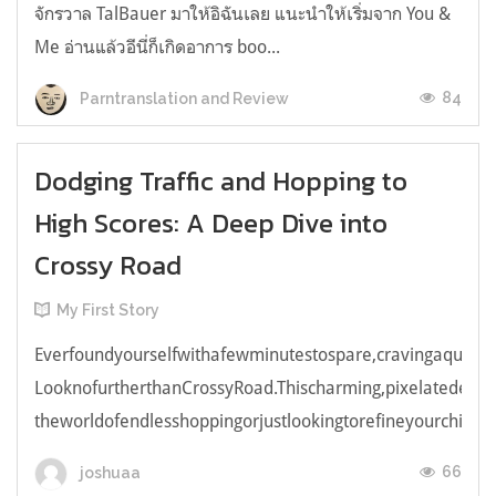
จักรวาล TalBauer มาให้อิฉันเลย แนะนำให้เริ่มจาก You &
Me อ่านแล้วอีนี่ก็เกิดอาการ boo...
84
Parntranslation and Review
Dodging Traffic and Hopping to
High Scores: A Deep Dive into
Crossy Road
My First Story
Everfoundyourselfwithafewminutestospare,cravingaquick,e
LooknofurtherthanCrossyRoad.Thischarming,pixelatedendl
theworldofendlesshoppingorjustlookingtorefineyourchicken
66
joshuaa