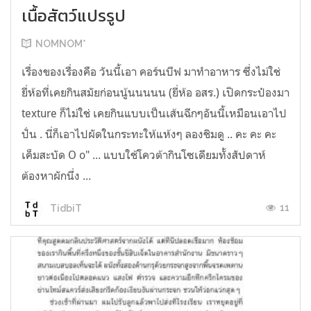
เนื้อสัตว์แปรรูป
NOMNOM*
เรื่องของเรื่องคือ วันนี้เอา คอร์นบีฟ มาทำอาหาร ซึ่งไม่ใช่
ยี่ห้อที่เคยกินสมัยก่อนนู้นนนนน (ยี่ห้อ อสร.) เปิดกระป๋องมา
texture ก็ไม่ใช่ เคยกินแบบเป็นเส้นฉีกๆอันนี้เหมือนเอาไป
ปั่น . นี่ก็เอาไปผัดในกระทะให้แห้งๆ ลองชิมดู .. คะ คะ คะ
เค็มสะบัด O o" ... แบบใช้โควต้ากินโซเดียมทั้งสัปดาห์
ต้องหาผักนึ่ง ...
11
TidbiT