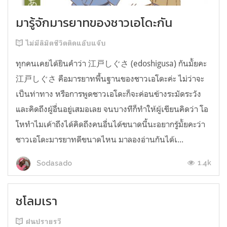
มารู้จักมารยาทของชาวเอโดะกัน
ไม่มีลิมิตชีวิตติดแอ๊บแจ๊บ
ทุกคนเคยได้ยินคำว่า 江戸しぐさ (edoshigusa) กันมั้ยคะ
江戸しぐさ คือมารยาทพื้นฐานของชาวเอโดะค่ะ ไม่ว่าจะ
เป็นท่าทาง หรือการพูดชาวเอโดะก็จะค่อนข้างระมัดระวัง
และคิดถึงผู้อื่นอยู่เสมอเลย จนบางทีก็ทำให้ผู้เขียนคิดว่า โอ
โหทำไมเค้าถึงได้คิดถึงคนอื่นได้ขนาดนี้นะอยากรู้มั้ยคะว่า
ชาวเอโดะมารยาทดีขนาดไหน มาลองอ่านกันได้เ...
1.4k
Sodasado
ชโลมเรา
ฝนปรายรวี