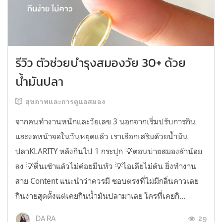
รีวิว ตัวช่วยบำรุงสมองวัย 30+ ด้วย
น้ำมันปลา
สุขภาพและการดูแลสมอง
จากคนทำงานหนักและวัยเลข 3 นอกจากเริ่มปรับการกิน
และงดหน้าจอในวันหยุดแล้ว เราเลือกเสริมด้วยน้ำมัน
ปลาKLARITY หลังกินไป 1 กระปุก 💡ตอนบ่ายสมองล้าน้อย
ลง 💡ตื่นเช้าแล้วไม่ค่อยมึนหัว 💡ไอเดียไม่ตัน ยิ่งทำงาน
สาย Content แนะนำว่าควรมี ชอบตรงที่ไม่มีกลิ่นคาวเลย
กินง่ายสุดตั้งแต่เคยกินน้ำมันปลามาเลย ใครที่เคยกิ...
29
DA RA