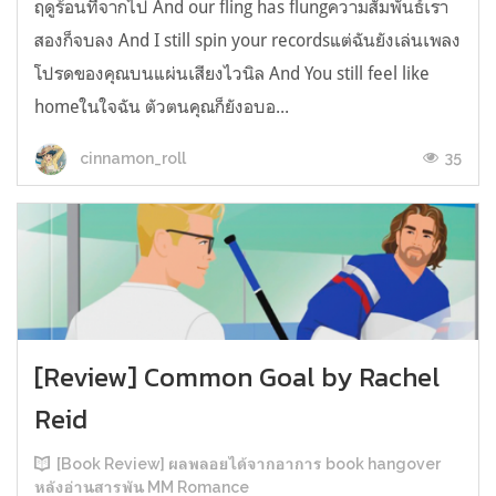
ฤดูร้อนที่จากไป And our fling has flungความสัมพันธ์เรา
สองก็จบลง And I still spin your recordsแต่ฉันยังเล่นเพลง
โปรดของคุณบนแผ่นเสียงไวนิล And You still feel like
homeในใจฉัน ตัวตนคุณก็ยังอบอ...
35
cinnamon_roll
[Review] Common Goal by Rachel
Reid
[Book Review] ผลพลอยได้จากอาการ book hangover
หลังอ่านสารพัน MM Romance