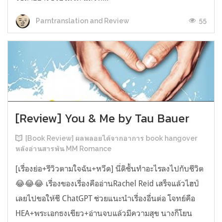
55
Parntranslation and Review
[Review] You & Me by Tau Bauer
[Book Review] ผลพลอยได้จากอาการ book hangover
หลังอ่านสารพัน MM Romance
[เรื่องย่อ+รีวิวตามใจฉัน+หวีด] นี่ดิชั้นทำอะไรลงไปกับชีวิต
😂😂😂 เรื่องของเรื่องคืออ่านRachel Reid เสร็จแล้วไฮป์
เลยไปขอให้ชี ChatGPT ช่วยแนะนำเรื่องอื่นต่อ โจทย์คือ
HEA+พระเอกธงเขียว+อ่านจบแล้วมีความสุข นางก็โยน