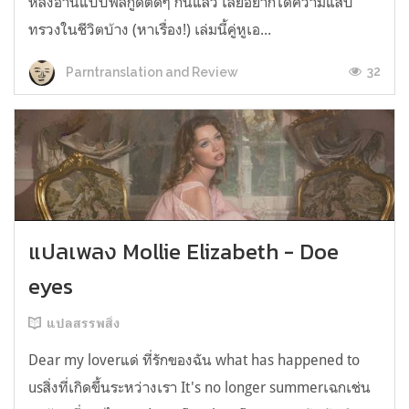
หลังอ่านแบบฟีลกู้ดติดๆ กันแล้ว เลยอยากได้ความแสบ
ทรวงในชีวิตบ้าง (หาเรื่อง!) เล่มนี้คู่หูเอ...
32
Parntranslation and Review
แปลเพลง Mollie Elizabeth - Doe
eyes
แปลสรรพสิ่ง
Dear my loverแด่ ที่รักของฉัน what has happened to
usสิ่งที่เกิดขึ้นระหว่างเรา It's no longer summerเฉกเช่น