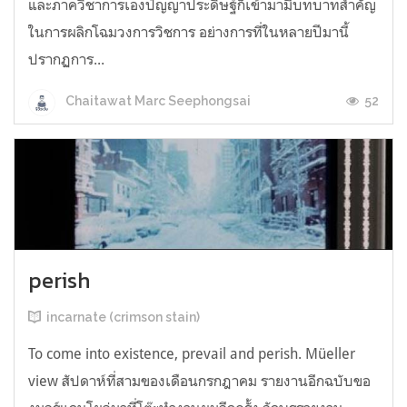
และภาควิชาการเองปัญญาประดิษฐ์ก็เข้ามามีบทบาทสำคัญ
ในการผลิกโฉมวงการวิชการ อย่างการที่ในหลายปีมานี้
ปรากฏการ...
52
Chaitawat Marc Seephongsai
perish
incarnate (crimson stain)
To come into existence, prevail and perish. Müeller
view สัปดาห์ที่สามของเดือนกรกฎาคม รายงานอีกฉบับขอ