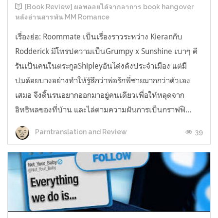
[Book Review] ผลพลอยได้จากอาการ book hangover
หลังอ่านสารพัน MM Romance
เรื่องย่อ: Roommate เป็นเรื่องราวระหว่าง Kieranกับ
Rodderick มีโทรปความเป็นGrumpy x Sunshine เบาๆ คี
รันเป็นคนในตระกูลShipleyอันโด่งดังประจำเมือง แต่มี
ปมด้อยบางอย่างทำให้รู้สึกว่าพ่อรักพี่ชายมากกว่าตัวเอง
เสมอ จึงดิ้นรนอยากออกมาอยู่คนเดียวเพื่อให้หลุดจาก
อิทธิพลของที่บ้าน และไล่ตามความฝันการเป็นกราฟฟิ...
39
Parntranslation and Review