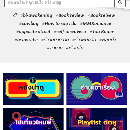
#bi-awakening
#Book review
#Bookreivew
#cowboy
#How to say I do
#MMRomance
#opposite attact
#self-discovery
#Tau Bauer
#texas vibe
#รีวิวนิยายวาย
#รีวิวหนังสือ
#หลุมดำ
#อวกาศ
#เรื่องสั้น