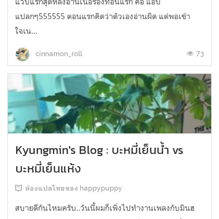
แวบแรกสุดหลังอ่านเนื้อร้องท่อนแรก คือ แอบ
แปลกๆ555555 ตอนแรกคิดว่าตัวเองอ่านผิด แต่พอเข้า
ใจเน...
73
cinnamon_roll
Kyungmin's Blog : บะหมี่เย็นน้ำ vs
บะหมี่เย็นแห้ง
ห้องแปลไทยของ happypuppy
สบายดีกันไหมครับ..วันนี้ผมก็เพิ่งไปทำงานเพลงกับมินฮ