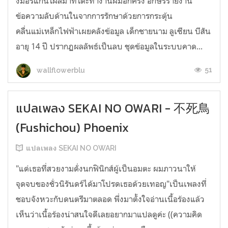
งมอร์แกนโผล่มาที่โต๊ะทำงานผมอีกครั้ง อักษรรายงาน
ข้อความลับด้านในจากการรักษาด้วยการกระตุ้น
คลื่นแม่เหล็กไฟฟ้าเผยคลังข้อมูล เด็กชายนาม ลูเซียน บีสัน
อายุ 14 ปี ปรากฏผลลัพธ์เป็นลบ ชุดข้อมูลในระบบคาด...
51
wallflowerblu
แปลเพลง SEKAI NO OWARI - 不死鳥
(Fushichou) Phoenix
แปลเพลง SEKAI NO OWARI
"แด่เธอที่สวยงามดั่งนกฟินิกส์ผู้เป็นอมตะ ผมภาวนาให้
จุดจบของชั่วนิรันดร์ได้มาโปรดเธอด้วยเทอญ"เป็นเพลงที่
ชอบจังหวะกับดนตรีมาตลอด พึ่งมาตั้งใจอ่านเนื้อร้องแล้ว
เห็นว่าเนื้อร้องน่าสนใจดีเลยอยากมาแปลดูค่ะ ((ความคิด