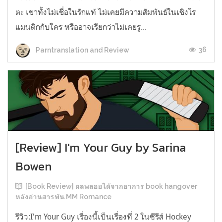
ตะ เขาทั้งไม่เชื่อในรักแท้ ไม่เคยมีความสัมพันธ์ในเชิงโร
แมนติกกับใคร หรืออาจเรียกว่าไม่เคยรู...
36
Parntranslation and Review
[Review] I'm Your Guy by Sarina
Bowen
[Book Review] ผลพลอยได้จากอาการ book hangover
หลังอ่านสารพัน MM Romance
รีวิว:I'm Your Guy เรื่องนี้เป็นเรื่องที่ 2 ในซีรีส์ Hockey