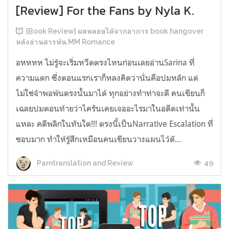
[Review] For the Fans by Nyla K.
[Book Review] ผลพลอยได้จากอาการ book hangover
หลังอ่านสารพัน MM Romance
อหหหห ไม่รู้จะเริ่มหวีดตรงไหนก่อนเลยอ่านSarina ที่
ความแตก ซึ่งตอนแรกเราก็หลงคิดว่านั่นคือปมหลัก แต่
ไม่ใช่จ้าพอพ้นตรงนั้นมาได้ ทุกอย่างทำท่าจะดี คนเขียนก็
เฉลยปมตอนท้ายว่าไครันเคยเจออะไรมาในอดีตเท่านั้น
แหละ คดีพลิกในทันใด!!! ตรงนี้เป็นNarrative Escalation ที่
ชอบมาก ทำให้รู้สึกเหมือนคนเขียนวางแผนไว้ตั...
49
Parntranslation and Review