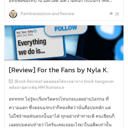
อิทธิพลของที่บ้าน และไล่ตามความฝันการเป็นกราฟฟิ...
35
Parntranslation and Review
[Review] For the Fans by Nyla K.
[Book Review] ผลพลอยได้จากอาการ book hangover
หลังอ่านสารพัน MM Romance
อหหหห ไม่รู้จะเริ่มหวีดตรงไหนก่อนเลยอ่านSarina ที่
ความแตก ซึ่งตอนแรกเราก็หลงคิดว่านั่นคือปมหลัก แต่
ไม่ใช่จ้าพอพ้นตรงนั้นมาได้ ทุกอย่างทำท่าจะดี คนเขียนก็
เฉลยปมตอนท้ายว่าไครันเคยเจออะไรมาในอดีตเท่านั้น