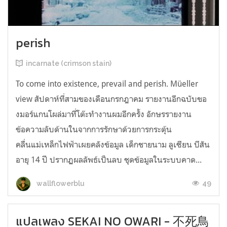
perish
incarnate (crimson stain)
To come into existence, prevail and perish. Müeller
view สัปดาห์ที่สามของเดือนกรกฎาคม รายงานอีกฉบับขอ
งมอร์แกนโผล่มาที่โต๊ะทำงานผมอีกครั้ง อักษรรายงาน
ข้อความลับด้านในจากการรักษาด้วยการกระตุ้น
คลื่นแม่เหล็กไฟฟ้าเผยคลังข้อมูล เด็กชายนาม ลูเซียน บีสัน
อายุ 14 ปี ปรากฏผลลัพธ์เป็นลบ ชุดข้อมูลในระบบคาด...
49
wallflowerblu
แปลเพลง SEKAI NO OWARI - 不死鳥