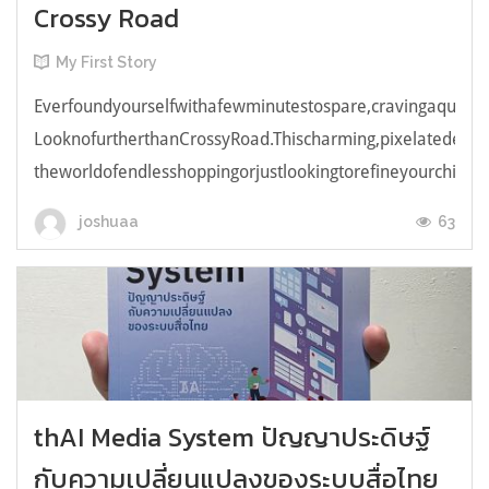
Crossy Road
My First Story
Everfoundyourselfwithafewminutestospare,cravingaquick,e
LooknofurtherthanCrossyRoad.Thischarming,pixelatedendl
theworldofendlesshoppingorjustlookingtorefineyourchicken
63
joshuaa
thAI Media System ปัญญาประดิษฐ์
กับความเปลี่ยนแปลงของระบบสื่อไทย