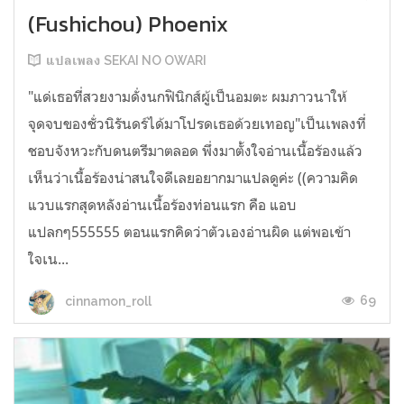
(Fushichou) Phoenix
แปลเพลง SEKAI NO OWARI
"แด่เธอที่สวยงามดั่งนกฟินิกส์ผู้เป็นอมตะ ผมภาวนาให้
จุดจบของชั่วนิรันดร์ได้มาโปรดเธอด้วยเทอญ"เป็นเพลงที่
ชอบจังหวะกับดนตรีมาตลอด พึ่งมาตั้งใจอ่านเนื้อร้องแล้ว
เห็นว่าเนื้อร้องน่าสนใจดีเลยอยากมาแปลดูค่ะ ((ความคิด
แวบแรกสุดหลังอ่านเนื้อร้องท่อนแรก คือ แอบ
แปลกๆ555555 ตอนแรกคิดว่าตัวเองอ่านผิด แต่พอเข้า
ใจเน...
69
cinnamon_roll