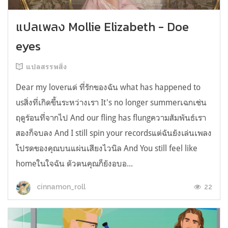
แปลเพลง Mollie Elizabeth - Doe
eyes
แปลสรรพสิ่ง
Dear my loverแด่ ที่รักของฉัน what has happened to
usสิ่งที่เกิดขึ้นระหว่างเรา It's no longer summerเฉกเช่น
ฤดูร้อนที่จากไป And our fling has flungความสัมพันธ์เรา
สองก็จบลง And I still spin your recordsแต่ฉันยังเล่นเพลง
โปรดของคุณบนแผ่นเสียงไวนิล And You still feel like
homeในใจฉัน ตัวตนคุณก็ยังอบอ...
22
cinnamon_roll