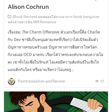
Alison Cochrun
[Book Review] ผลพลอยได้จากอาการ book hangover
หลังอ่านสารพัน MM Romance
เรื่องย่อ: The Charm Offensive ตัวเอกเรื่องนี้คือ Charlie
กับ Dev ชาร์ลีเป็นหนุ่มสายเทคที่เรียกว่าได้เนิร์ดเต็มตัว
ปัญหาทางครอบครัวเอย ปัญหาทางการสื่อสาร โรควิตก
กังวลเอย OCD มาครบ เรียกได้ว่าครบองค์ประกอบความโอ
ตะ เขาทั้งไม่เชื่อในรักแท้ ไม่เคยมีความสัมพันธ์ในเชิงโร
แมนติกกับใคร หรืออาจเรียกว่าไม่เคยรู...
27
Parntranslation and Review