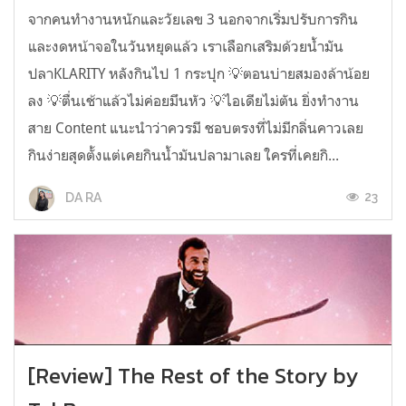
จากคนทำงานหนักและวัยเลข 3 นอกจากเริ่มปรับการกิน
และงดหน้าจอในวันหยุดแล้ว เราเลือกเสริมด้วยน้ำมัน
ปลาKLARITY หลังกินไป 1 กระปุก 💡ตอนบ่ายสมองล้าน้อย
ลง 💡ตื่นเช้าแล้วไม่ค่อยมึนหัว 💡ไอเดียไม่ตัน ยิ่งทำงาน
สาย Content แนะนำว่าควรมี ชอบตรงที่ไม่มีกลิ่นคาวเลย
กินง่ายสุดตั้งแต่เคยกินน้ำมันปลามาเลย ใครที่เคยกิ...
23
DA RA
[Review] The Rest of the Story by