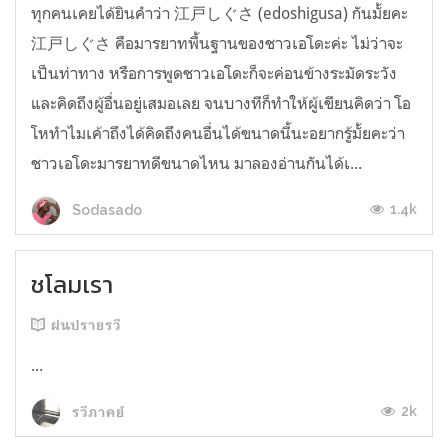
ทุกคนเคยได้ยินคำว่า 江戸しぐさ (edoshigusa) กันมั้ยคะ
江戸しぐさ คือมารยาทพื้นฐานของชาวเอโดะค่ะ ไม่ว่าจะ
เป็นท่าทาง หรือการพูดชาวเอโดะก็จะค่อนข้างระมัดระวัง
และคิดถึงผู้อื่นอยู่เสมอเลย จนบางทีก็ทำให้ผู้เขียนคิดว่า โอ
โหทำไมเค้าถึงได้คิดถึงคนอื่นได้ขนาดนี้นะอยากรู้มั้ยคะว่า
ชาวเอโดะมารยาทดีขนาดไหน มาลองอ่านกันได้เ...
1.4k
Sodasado
ชโลมเรา
ฝนปรายรวี
...
2k
รวีภาคย์