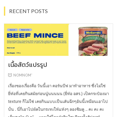
RECENT POSTS
เนื้อสัตว์แปรรูป
NOMNOM*
เรื่องของเรื่องคือ วันนี้เอา คอร์นบีฟ มาทำอาหาร ซึ่งไม่ใช่
ยี่ห้อที่เคยกินสมัยก่อนนู้นนนนน (ยี่ห้อ อสร.) เปิดกระป๋องมา
texture ก็ไม่ใช่ เคยกินแบบเป็นเส้นฉีกๆอันนี้เหมือนเอาไป
ปั่น . นี่ก็เอาไปผัดในกระทะให้แห้งๆ ลองชิมดู .. คะ คะ คะ
เค็มสะบัด O o" ... แบบใช้โควต้ากินโซเดียมทั้งสัปดาห์