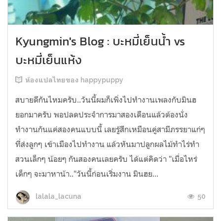
Kyungmin's Blog : บะหมี่เย็นน้ำ vs
บะหมี่เย็นแห้ง
ห้องแปลไทยของ happypuppy
สบายดีกันไหมครับ..วันนี้ผมก็เพิ่งไปทำงานเพลงกับมินฮ
ยอกมาครับ พอปลดประจำการมาสองเดือนแล้วต้องนั่ง
ทำงานกันแค่สองคนแบบนี้ เลยรู้สึกเหมือนคู่สามีภรรยาแก่ๆ
ที่ส่งลูกๆ เข้าเมืองไปทำงาน แล้วหันมาปลูกผลไม้ทำไร่ทำ
สวนเล็กๆ น้อยๆ กันสองคนเลยครับ ได้แต่คิดว่า "เมื่อไหร่
เด็กๆ จะมาหาน้า.."วันนี้ก่อนเริ่มงาน มินฮย...
50
lalala_lacuna