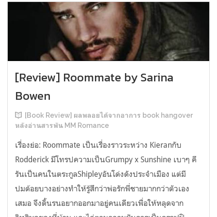
[Review] Roommate by Sarina
Bowen
[Book Review] ผลพลอยได้จากอาการ book hangover
หลังอ่านสารพัน MM Romance
เรื่องย่อ: Roommate เป็นเรื่องราวระหว่าง Kieranกับ
Rodderick มีโทรปความเป็นGrumpy x Sunshine เบาๆ คี
รันเป็นคนในตระกูลShipleyอันโด่งดังประจำเมือง แต่มี
ปมด้อยบางอย่างทำให้รู้สึกว่าพ่อรักพี่ชายมากกว่าตัวเอง
เสมอ จึงดิ้นรนอยากออกมาอยู่คนเดียวเพื่อให้หลุดจาก