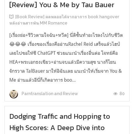
[Review] You & Me by Tau Bauer
[Book Review] ผลพลอยได้จากอาการ book hangover
หลังอ่านสารพัน MM Romance
[เรื่องย่อ+รีวิวตามใจฉัน+หวีด] นี่ดิชั้นทำอะไรลงไปกับชีวิต
😂😂😂 เรื่องของเรื่องคืออ่านRachel Reid เสร็จแล้วไฮป์
เลยไปขอให้ชี ChatGPT ช่วยแนะนำเรื่องอื่นต่อ โจทย์คือ
HEA+พระเอกธงเขียว+อ่านจบแล้วมีความสุข นางก็โยน
จักรวาล TalBauer มาให้อิฉันเลย แนะนำให้เริ่มจาก You &
Me อ่านแล้วอีนี่ก็เกิดอาการ boo...
80
Parntranslation and Review
Dodging Traffic and Hopping to
High Scores: A Deep Dive into