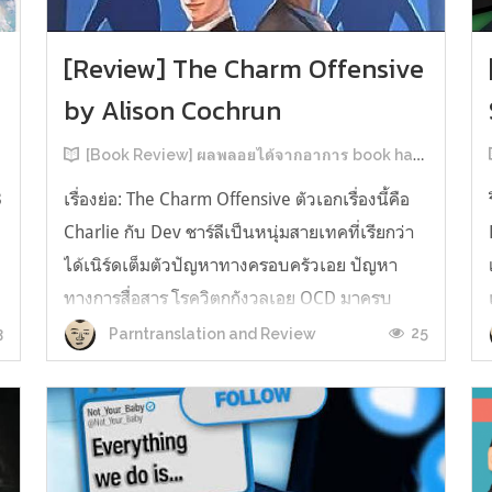
[Review] The Charm Offensive
by Alison Cochrun
[Book Review] ผลพลอยได้จากอาการ book hangover หลังอ่านสารพัน MM Romance
3
เรื่องย่อ: The Charm Offensive ตัวเอกเรื่องนี้คือ
Charlie กับ Dev ชาร์ลีเป็นหนุ่มสายเทคที่เรียกว่า
ได้เนิร์ดเต็มตัวปัญหาทางครอบครัวเอย ปัญหา
ทางการสื่อสาร โรควิตกกังวลเอย OCD มาครบ
เรียกได้ว่าครบองค์ประกอบความโอตะ เขาทั้งไม่
3
25
Parntranslation and Review
เชื่อในรักแท้ ไม่เคยมีความสัมพันธ์ในเชิงโรแมนติก
กับใคร หรืออาจเรียกว่าไม่เคยรู...