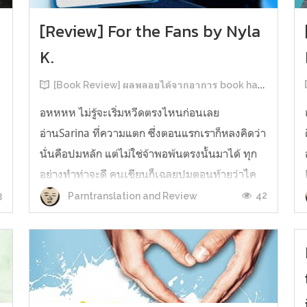
[Review] For the Fans by Nyla
K.
[Book Review] ผลพลอยได้จากอาการ book hangover หลังอ่านสารพัน MM Romance
อหหหห ไม่รู้จะเริ่มหวีดตรงไหนก่อนเลย
อ่านSarina ที่ความแตก ซึ่งตอนแรกเราก็หลงคิดว่า
นั่นคือปมหลัก แต่ไม่ใช่จ้าพอพ้นตรงนั้นมาได้ ทุก
อย่างทำท่าจะดี คนเขียนก็เฉลยปมตอนท้ายว่าไค
รันเคยเจออะไรมาในอดีตเท่านั้นแหละ คดีพลิกใน
3
42
Parntranslation and Review
ทันใด!!! ตรงนี้เป็นNarrative Escalation ที่ชอบ
มาก ทำให้รู้สึกเหมือนคนเขียนวางแผนไว้ตั...