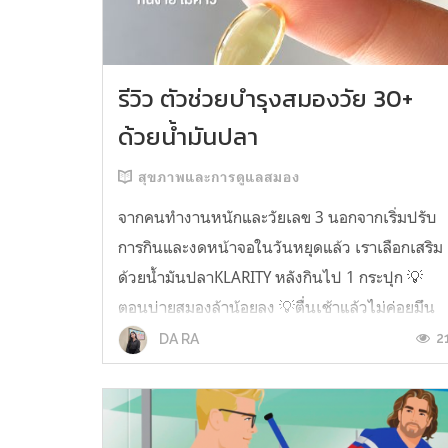
รีวิว ตัวช่วยบำรุงสมองวัย 30+
ด้วยน้ำมันปลา
สุขภาพและการดูแลสมอง
จากคนทำงานหนักและวัยเลข 3 นอกจากเริ่มปรับ
การกินและงดหน้าจอในวันหยุดแล้ว เราเลือกเสริม
ด้วยน้ำมันปลาKLARITY หลังกินไป 1 กระปุก 💡
ตอนบ่ายสมองล้าน้อยลง 💡ตื่นเช้าแล้วไม่ค่อยมึน
หัว 💡ไอเดียไม่ตัน ยิ่งทำงานสาย Content แนะนำ
2
DA RA
ว่าควรมี ชอบตรงที่ไม่มีกลิ่นคาวเลย กินง่ายสุด
ตั้งแต่เคยกินน้ำมันปลามาเลย ใครที่เคยกิ...