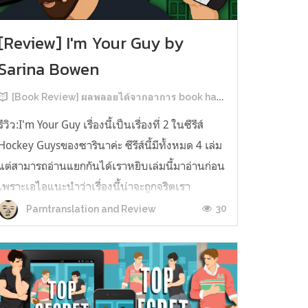
[Review] I'm Your Guy by
Sarina Bowen
[Book Review] ผลพลอยได้จากอาการ book hangover หลังอ่านสารพัน MM Romance
รีวิว:I'm Your Guy เรื่องนี้เป็นเรื่องที่ 2 ในซีรีส์
Hockey Guysของซารินาค่ะ ซีรีส์นี้มีทั้งหมด 4 เล่ม
แต่สามารถอ่านแยกกันได้เราหยิบเล่มนี้มาอ่านก่อน
เพราะเอไอแนะนำว่าเรื่องนี้น่าจะถูกจริตเรา
มากกว่า555 เรื่องนี้เป็นเรื่องราวของ TOMMASO
30
Parntranslation and Review
นักกีฬาฮอกกี้ NHL กับ Carter มัณฑนากรมือฉมัง
ทอมมาโซเพิ่งโดนเทร...