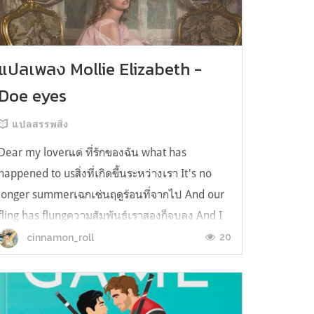
แปลเพลง Mollie Elizabeth -
Doe eyes
แปลสรรพสิ่ง
Dear my loverแด่ ที่รักของฉัน what has
happened to usสิ่งที่เกิดขึ้นระหว่างเรา It's no
longer summerเฉกเช่นฤดูร้อนที่จากไป And our
fling has flungความสัมพันธ์เราสองก็จบลง And I
still spin your recordsแต่ฉันยังเล่นเพลงโปรดของ
20
cinnamon_roll
คุณบนแผ่นเสียงไวนิล And You still feel like
homeในใจฉัน ตัวตนคุณก็ยังอบอ...