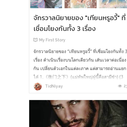
จักรวาลนิยายของ "เทียนหรูอวี้" ที่
เชื่อมโยงกันทั้ง 3 เรื่อง
My First Story
จักรวาลนิยายของ “เทียนหรูอวี้” ที่เชื่อมโยงกันทั้ง 
เรื่อง ดำเนินเรื่องบนโลกเดียวกัน เส้นเวลาต่อเนื่อง
กัน เปลี่ยนตัวเอกในแต่ละภาค แต่สามารถอ่านแยก
ได้ 1.《衡门之下》(แม่ทัพใหญ่ผู้นี้คือสามีข้า) (3
เล่มจบ) เป็นเรื่องที่เกิดก่อน เล่าเรื่องของ ฝูถิง กับ
2
TidNiyay
หลี่ชีฉือ ที่ต้องแต่งงานกันก่อนจะใช้ชีวิตห่างไกล
กัน...