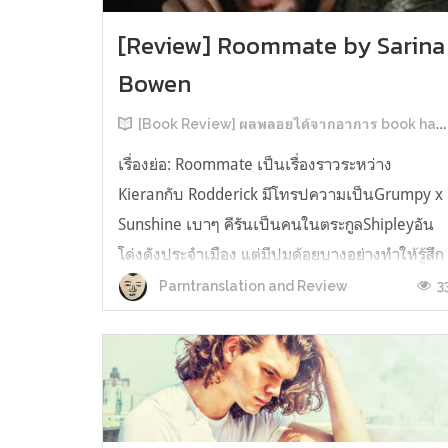
[Review] Roommate by Sarina
Bowen
[Book Review] ผลพลอยได้จากอาการ book hangover หลังอ่านสารพัน MM Romance
เรื่องย่อ: Roommate เป็นเรื่องราวระหว่าง
Kieranกับ Rodderick มีโทรปความเป็นGrumpy x
Sunshine เบาๆ คีรันเป็นคนในตระกูลShipleyอัน
โด่งดังประจำเมือง แต่มีปมด้อยบางอย่างทำให้รู้สึก
ว่าพ่อรักพี่ชายมากกว่าตัวเองเสมอ จึงดิ้นรนอยาก
3
Parntranslation and Review
ออกมาอยู่คนเดียวเพื่อให้หลุดจากอิทธิพลของที่
บ้าน และไล่ตามความฝันการเป็นกราฟฟิ...