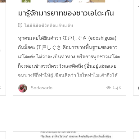
มารู้จักมารยาทของชาวเอโดะกัน
ไม่มีลิมิตชีวิตติดแอ๊บแจ๊บ
ทุกคนเคยได้ยินคำว่า 江戸しぐさ (edoshigusa)
กันมั้ยคะ 江戸しぐさ คือมารยาทพื้นฐานของชาว
า
เอโดะค่ะ ไม่ว่าจะเป็นท่าทาง หรือการพูดชาวเอโดะ
ก็จะค่อนข้างระมัดระวังและคิดถึงผู้อื่นอยู่เสมอเลย
จนบางทีก็ทำให้ผู้เขียนคิดว่า โอโหทำไมเค้าถึงได้
คิดถึงคนอื่นได้ขนาดนี้นะอยากรู้มั้ยคะว่าชาวเอโดะ
k
1.4k
Sodasado
มารยาทดีขนาดไหน มาลองอ่านกันได้เ...