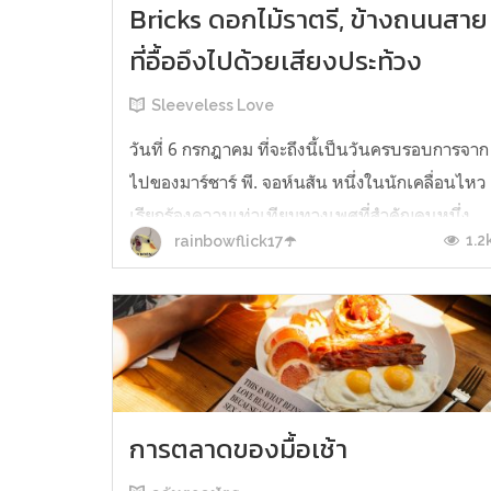
Bricks ดอกไม้ราตรี, ข้างถนนสาย
ที่อื้ออึงไปด้วยเสียงประท้วง
Sleeveless Love
วันที่ 6 กรกฎาคม ที่จะถึงนี้เป็นวันครบรอบการจาก
ไปของมาร์ชาร์ พี. จอห์นสัน หนึ่งในนักเคลื่อนไหว
เรียกร้องความเท่าเทียมทางเพศที่สำคัญคนหนึ่ง
1.2
rainbowflick17☂️
เป็นที่รู้จักทั้งในฐานะนักเคลื่อนไหว แดรกควีน(คน
ที่รูพอลล์ (RuPaul) จากรายการแดรกเรสเรียกว่าแม่
ผู้กรุยทางให้แก่แดรก) และแม่ของชาวเกย์ไร้บ้าน
หลายคนในนครนิวยอร์ก ...
การตลาดของมื้อเช้า