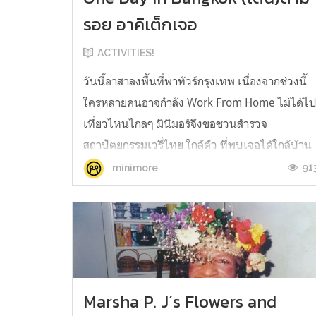
รอย อาคิเต็กเจอ
ACTIVITIES!
วันนี้อาสาลงพื้นที่พาทัวร์กรุงเทพ เนื่องจากช่วงนี้
ใครหลายคนอาจกำลัง Work From Home ไม่ได้ไ
เที่ยวไหนไกลๆ มินิมอร์จึงขอชวนสำรวจ
สถาปัตยกรรมเวรี่ไทย ใกล้ตัว ที่พบเจอได้ใกล้บ้าน
หรือเดินผ่านระหว่างทาง เพื่อตามรอย ‘อาคิเต็กเจอ
91
minimore
หนังสือน่าอ่านรวมบทความของสารพัดสถาปัตย์
ไทยๆ ที่เราพบเจอในชีวิตประจำวัน ...
Marsha P. J´s Flowers and