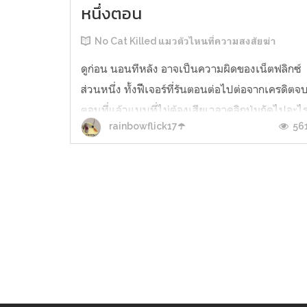
หนึ่งตอน
No Cat Killed แมวตัวไหนที่ความสงสัยฆ่า
ดูก่อน นอนทีหลัง อาจเป็นความผิดของเน็ตฟลิกซ์
ส่วนหนึ่ง ทั้งฟีีเจอร์ที่รันตอนต่อไปต่อจากเครดิตจ
ตอนที่แล้วแบบที่ไม่ต้องเสียเวลาคลิกปุ่มถัดไปอะไ
56
rainbowflick17☂️
ทั้งนั้น ทั้งการลงซีรีส์ที่ลงทีทั้งชุดจบครบในครั้ง
เดียว ยิ่งถ้าตอนจบมันจบแบบสุดจะค้าง
(Cliffhangers) ทำไมจะต้องรอในเมื่อตอนต่อไปมัน
อยู่ข้าง ๆ แล้วพอคิ...