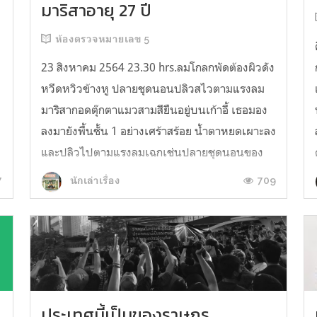
มาริสาอายุ 27 ปี
ห้องตรวจหมายเลข 5
23 สิงหาคม 2564 23.30 hrs.ลมโกลกพัดต้องผิวดัง
หวีดหวิวข้างหู ปลายชุดนอนปลิวสไวตามแรงลม
มาริสากอดตุ๊กตาแมวสามสียืนอยู่บนเก้าอี้ เธอมอง
ลงมายังพื้นชั้น 1 อย่างเศร้าสร้อย น้ำตาหยดเผาะลง
และปลิวไปตามแรงลมเฉกเช่นปลายชุดนอนของ
เธอ มาริสายืนอยู่ที่บันไดหนีไฟชั้นที่ 29 ของคอน
7
709
นักเล่าเรื่อง
โด เมื่อมองลงไปชั้นล่างก็รู้ได้ทั...
ประเทศนี้เป็นของราษฎร