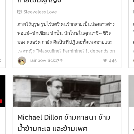
Sleeveless Love
ภาพไร้บุรุษ รูปไร้สตรี คนรักกลายเป็นน้องสาวต่าง
พ่อแม่--นักเขียน นักปั้น นักโทษในคุกนาซี-- ชีวิต
ของ คลอว์ด กาอัง ศิลปินที่ปฎิเสธทั้งเพศชายและ
ย
เพศหญิง “Masculine? Feminine? It depends on
the situation.Neuter is the only gender that
k
445
rainbowflick17☂️
always suits me.”(ความเป็นหญิง? ความเป็น
ชาย? ล้วนขึ้นอยู่กับสถานการณ์ค...
ู
Michael Dillon ข้ามศาสนา ข้าม
น้ำข้ามทะเล และข้ามเพศ