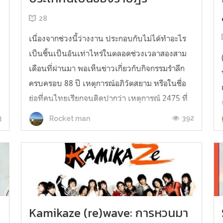
28
เนื่องจากช่วงนี้ว่างงาน ประกอบกับไม่ได้ทำอะไร
เป็นชิ้นเป็นอันเท่าไหร่ในตลอดช่วงเวลาสองสาม
เดือนที่ผ่านมา พอเห็นข่าวเกี่ยวกับกิจกรรมรำลึก
ป
ครบครอบ 88 ปี เหตุการณ์อภิวัตสยาม หรือในชื่อ
ย่อที่คนไทยเรียกจนติดปากว่า เหตุการณ์ 2475 ที่
แชร์หลาอยู่บนเฟสบุกฟีดในช่วงตลอดสัปดาห์ที่
’
3
392
Rocket man
ผ่านมา เลยรู้สึกอยากจะทำอะไรที่เป็...
Kamikaze (re)wave: การหวนมา