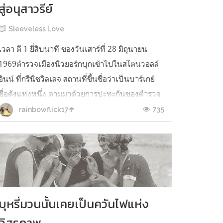
สู่อนุสาวรีย์
Sleeveless Love
เวลา ตี 1 ยี่สิบนาที ของวันเสาร์ที่ 28 มิถุนายน
1969ตำรวจเมืองนิวยอร์กบุกเข้าไปในสโตนวอลล์
อินน์ ที่กรีนิชวิลเลจ สถานที่ขึ้นชื่อว่าเป็นบาร์เกย์
ชื่อดังแห่งหนึ่ง ตามมาด้วยการปะทะกันของตำรวจ
และผู้คนข้างในลามออกมายังท้องถนน เกิดการ
735
rainbowflick17☂️
ประท้วงหกวันติดกัน ความพยายามที่จะบังคับใช้
กฎหมายต่อต้านเกย์โดยใช้กำลังใน...
บุหรี่มวนนั้นเคยเป็นควันไฟแห่ง
อิสรภาพ