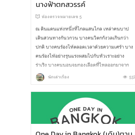
นางฟ้าตกสวรรค์
ห้องตรวจหมายเลข 5
ณ ดินแดนแห่งหนึ่งที่ไกลแสนไกล เหล่าคนบาป
เดินสวนทางกันวกวน บางคนวิตกกังวลเกินกว่า
ปกติ บางคนร้องไห้ตลอดเวลาด้วยความเศร้า บาง
คนร้องไห้อย่างรุนแรงผสมไปกับหัวเราะอย่าง
ร่าเริง บางคนนอนจมกองเลือดที่ไหลออกมาจาก
ร่างกาย ฉันคือหนึ่งในนั้น เลือดสีแดงสกปรกไหล
53
นักเล่าเรื่อง
นองพื้น ตัวของฉันซูบซีดน่าเวทนา ทุกคนในดิน
แดนนี้ต่างแห...
One Day in Bangkok (เดิน)ตาม