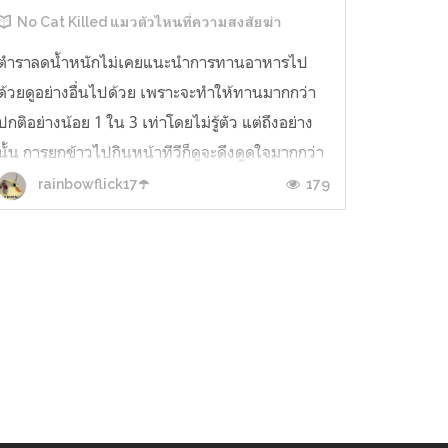
No Cat Killed แมวตัวไหนที่ความสงสัยฆ่า
ตำราลดน้ำหนักไม่เคยแนะนำการทานอาหารไป
ด้วยดูอย่างอื่นไปด้วย เพราะจะทำให้ทานมากกว่า
ปกติอย่างน้อย 1 ใน 3 เท่าโดยไม่รู้ตัว แต่ถึงอย่าง
นั้น การยกข้าวไปกินหน้าทีวีก็ดูจะดึงดูดใจมากกว่า
กินในครัวเป็นไหน ๆ คำถามที่น่าสงสัยจริง ๆ คือ
179
rainbowflick17☂️
อะไรเป็นปัจจัยที่ทำให้เราไม่ยอมแตะมาม่าในถ้วย
จนกว่าจะได้เปิดแลปท็อปเลือกซีรี...