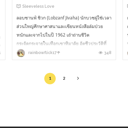
Sleeveless Love
ลอบซานฟ์ ชิวก (Lobzanf Jivaha) นักบวชผู้ใช้เวลา
ส่วนใหญ่ศึกษาศาสนาและเขียนหนังสือล้มป่วย
หนักและจากไปในปี 1962 เถ้าถ่านชีวิต
บ
กระจัดกระจายในเทือกเขาหิมาลัย อัตชีวประวัติที่
ร
เขาพิมพ์*เอาไว้เกือบจะมอดไปด้วยเช่นกัน: หลัง
1
348
rainbowflick17☂️
จากที่เสียชีวิต พี่ชายของเขาติดต่อขอต้นฉบับ
ชีวประวัติเพื่อจะเอาไปโยนลงเตาผิงที่บ้าน แต่ผ...
1
2