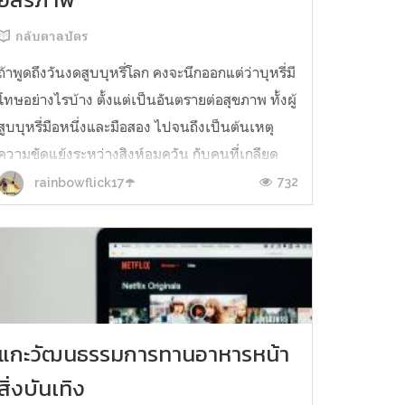
กลับตาลปัตร
ถ้าพูดถึงวันงดสูบบุหรี่โลก คงจะนึกออกแต่ว่าบุหรี่มี
โทษอย่างไรบ้าง ตั้งแต่เป็นอันตรายต่อสุขภาพ ทั้งผู้
สูบบุหรี่มือหนึ่งและมือสอง ไปจนถึงเป็นต้นเหตุ
ความขัดแย้งระหว่างสิงห์อมควัน กับคนที่เกลียด
กลิ่นบุหรี่ แต่ไม่น่าเชื่อว่าวัตถุเล็ก ๆ ขนาดเท่าช่อง
732
rainbowflick17☂️
ว่างระหว่างนิ้วมือนี้เคยถูกมองว่ามีประโยชน์ เชิง
สัญลักษณ...
แกะวัฒนธรรมการทานอาหารหน้า
สิ่งบันเทิง