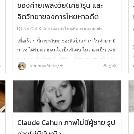
ของค่ายเพลงวัย(เคย)รุ่น และ
จิตวิทยาของการโหยหาอดีต
No Cat Killed แมวตัวไหนที่ความสงสัยฆ่า
เมื่อเร็ว ๆ นี้การกลับมาของศิลปินเก่า ๆ ในค่ายกามิ
กาเซ่ ได้รับความสนใจเป็นพิเศษ ไม่ว่าจะเป็น เฟย์
ฟาง แก้ว ที่กลับมาร้องคัฟเวอร์เพลงเก่าของตัวเอง
k
568
rainbowflick17☂️
เป็นแนวอคูสติก โฟร์-มด ที่กลับมายืนเวทีเดียวกัน
อีกครั้ง หรือคอนเสิร์ตคัมแบกของบอยแบนด์
ขวัญใจวัยรุ่นยุคเกมเต้นอย่างเคโอติก มันไม่ใช่เรื่อง
แปลกใหม่ที่จะรู้...
Claude Cahun ภาพไม่มีผู้ชาย รูป
ถ่ายไม่มีผู้หญิง