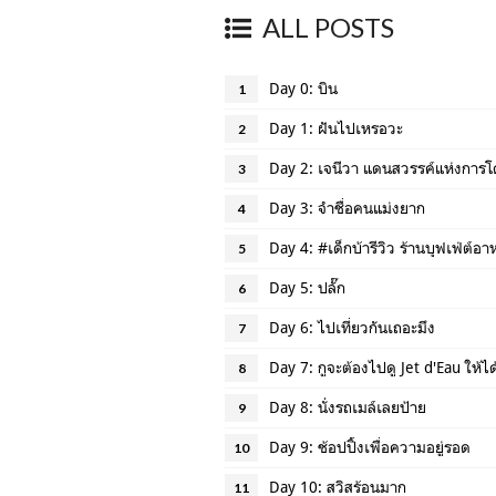
ALL POSTS
Day 0: บิน
1
Day 1: ฝันไปเหรอวะ
2
Day 2: เจนีวา แดนสวรรค์แห่งการโด
3
Day 3: จำชื่อคนแม่งยาก
4
Day 4: #เด็กบ้ารีวิว ร้านบุฟเฟ่ต์อ
5
Day 5: ปลั๊ก
6
Day 6: ไปเที่ยวกันเถอะมึง
7
Day 7: กูจะต้องไปดู Jet d'Eau ให้ได
8
Day 8: นั่งรถเมล์เลยป้าย
9
Day 9: ช้อปปิ้งเพื่อความอยู่รอด
10
Day 10: สวิสร้อนมาก
11