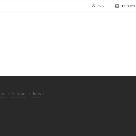
798
15/08/2
out
/
Contact
/
Jobs
/