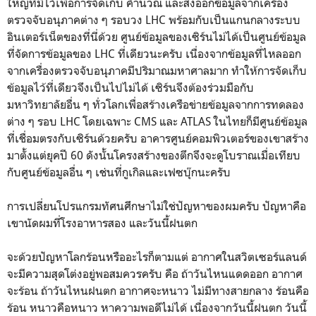
ใหญ่ที่มีไว้เพื่อการจัดเก็บ คำนวณ และส่งออกข้อมูลจากเครื่อง
ตรวจจับอนุภาคต่าง ๆ รอบวง LHC พร้อมกับเป็นแกนกลางระบบ
อินเตอร์เน็ตของที่นี่ด้วย ศูนย์ข้อมูลของเซิร์นไม่ได้เป็นศูนย์ข้อมูล
ที่จัดการข้อมูลของ LHC ที่เดียวนะครับ เนื่องจากข้อมูลที่ไหลออก
จากเครื่องตรวจจับอนุภาคมีปริมาณมหาศาลมาก ทำให้การจัดเก็บ
ข้อมูลไว้ที่เดียวจึงเป็นไปไม่ได้ เซิร์นจึงต้องร่วมมือกับ
มหาวิทยาลัยอื่น ๆ ทั่วโลกเพื่อสร้างเครือข่ายข้อมูลจากการทดลอง
ต่าง ๆ รอบ LHC โดยเฉพาะ CMS และ ATLAS ในไทยก็มีศูนย์ข้อมูล
ที่เชื่อมตรงกับเซิร์นด้วยครับ อาคารศูนย์คอมพิวเตอร์ของเขาสร้าง
มาตั้งแต่ยุคปี 60 ดังนั้นโครงสร้างของตึกจึงจะดูโบราณเมื่อเทียบ
กับศูนย์ข้อมูลอื่น ๆ เช่นที่กูเกิลและเฟซบุ๊กนะครับ
การเปลี่ยนโปรแกรมทัศนศึกษาไม่ใช่ปัญหาของผมครับ ปัญหาคือ
เขานัดผมที่โรงอาหารสอง และวันนี้ฝนตก
จะด้วยปัญหาโลกร้อนหรืออะไรก็ตามแต่ อากาศในสวิตเซอร์แลนด์
จะมีความสุดโต่งอยู่พอสมควรครับ คือ ถ้าวันไหนแดดออก อากาศ
จะร้อน ถ้าวันไหนฝนตก อากาศจะหนาว ไม่มีทางสายกลาง ร้อนคือ
ร้อน หนาวคือหนาว หาความพอดีไม่ได้ เนื่องจากวันนี้ฝนตก วันนี้