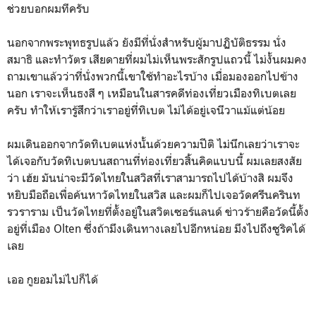
ช่วยบอกผมทีครับ
นอกจากพระพุทธรูปแล้ว ยังมีที่นั่งสำหรับผู้มาปฏิบัติธรรม นั่ง
สมาธิ และทำวัตร เสียดายที่ผมไม่เห็นพระสักรูปแถวนี้ ไม่งั้นผมคง
ถามเขาแล้วว่าที่นั่งพวกนี้เขาใช้ทำอะไรบ้าง เมื่อมองออกไปข้าง
นอก เราจะเห็นธงสี ๆ เหมือนในสารคดีท่องเที่ยวเมืองทิเบตเลย
ครับ ทำให้เรารู้สึกว่าเราอยู่ที่ทิเบต ไม่ได้อยู่เจนีวาแม้แต่น้อย
ผมเดินออกจากวัดทิเบตแห่งนั้นด้วยความปีติ ไม่นึกเลยว่าเราจะ
ได้เจอกับวัดทิเบตบนสถานที่ท่องเที่ยวสิ้นคิดแบบนี้ ผมเลยสงสัย
ว่า เฮ้ย มันน่าจะมีวัดไทยในสวิสที่เราสามารถไปได้บ้างสิ ผมจึง
หยิบมือถือเพื่อค้นหาวัดไทยในสวิส และผมก็ไปเจอวัดศรีนครินท
รวราราม เป็นวัดไทยที่ตั้งอยู่ในสวิตเซอร์แลนด์ ข่าวร้ายคือวัดนี้ตั้ง
อยู่ที่เมือง Olten ซึ่งถ้ามึงเดินทางเลยไปอีกหน่อย มึงไปถึงซูริคได้
เลย
เออ กูยอมไม่ไปก็ได้