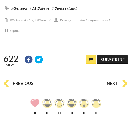
#Geneva
# MtSaleve
# Switzerland
6th August 2017, 8:08 am
Vichayanun Wachirapusitanand
Report
622
SUBSCRIBE
VIEWS
PREVIOUS
NEXT
0
0
0
0
0
0