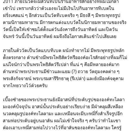
2011 ภายในวัดจะมีส่วนที่เป็นร้านอาหารสักอย่างที่ผมไม่กล้า
เข้าไป เพราะกลัวว่าตัวเองจะไม่มีเงินไปกินอาหารทิเบตใน
ฝรั่งเศสแน่ ๆ อีกส่วนเป็นวัดทิเบตจริง ๆ มีธงสี ๆ มีพระพุทธรูป
ตามนิกายมหายาน มีการตกแต่งแบบวัดในนิกายมหายานของจริง
วัดนี้เปิดให้เข้าชมได้ตั้งแต่วันอังคารถึงวันอาทิตย์ และปิดวัน
จันทร์ วันนี้เป็นวันอาทิตย์ ผมจึงถือโอกาสเดินเข้าไปเสียเลย
ภายในตัววัดเป็นวัดแบบทิเบต ผนังทำจากไม้ มีพระพุทธรูปหลัก
ตั้งตรงกลาง ด้านข้างมีพระโพธิสัตว์หรือองค์อะไรสักอย่างที่ผมก็ไม่
แน่ใจนักว่าเป็นพระโพธิสัตว์รึเปล่า ที่แน่ ๆ คือมีหลายองค์มาก
ด้านหน้าพระประธานมีข้าวและแยม (?) ถวาย วัตถุมงคลต่าง ๆ
พระสังกัจจายน์ พระบรมสารีริกธาตุ (รึเปล่า) และยังมีองค์จตุคาม
จากไทยวางไว้ด้วยครับ
เบื้องซ้ายของพระประธานยังมีอาสน์ที่ประดับรูปขององค์ทะไลลา
มะองค์ปัจจุบัน อาสน์นั้นประดับอย่างเรียบง่าย มีผ้าคลุมสีเหลือง
นวลคลุมรูปองค์ทะไลลามะ และเหมือนจะมีบะหมี่กึ่งสำเร็จรูปอีก
สามห่อประดับอยู่บนอาส์น ผมไม่เข้าใจจริง ๆ ครับว่าทำไมเขา
ต้องเอาบะหมี่สามห่อไปวางไว้ที่อาส์นขององค์ทะไลลามะ ใครรู้