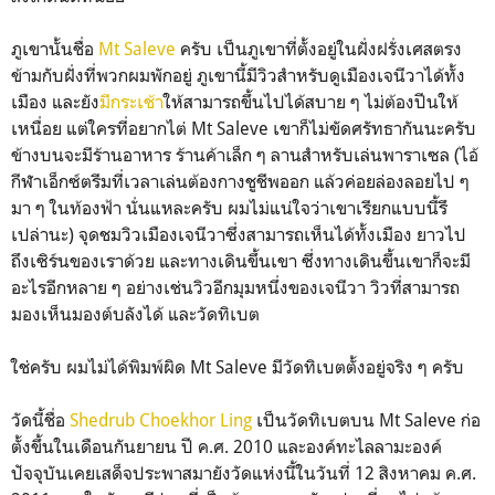
ภูเขานั้นชื่อ
Mt Saleve
ครับ เป็นภูเขาที่ตั้งอยู่ในฝั่งฝรั่งเศสตรง
ข้ามกับฝั่งที่พวกผมพักอยู่ ภูเขานี้มีวิวสำหรับดูเมืองเจนีวาได้ทั้ง
เมือง และยัง
มีกระเช้า
ให้สามารถขึ้นไปได้สบาย ๆ ไม่ต้องปีนให้
เหนื่อย แต่ใครที่อยากไต่ Mt Saleve เขาก็ไม่ขัดศรัทธากันนะครับ
ข้างบนจะมีร้านอาหาร ร้านค้าเล็ก ๆ ลานสำหรับเล่นพาราเซล (ไอ้
กีฬาเอ็กซ์ตรีมที่เวลาเล่นต้องกางชูชีพออก แล้วค่อยล่องลอยไป ๆ
มา ๆ ในท้องฟ้า นั่นแหละครับ ผมไม่แน่ใจว่าเขาเรียกแบบนี้รึ
เปล่านะ) จุดชมวิวเมืองเจนีวาซึ่งสามารถเห็นได้ทั้งเมือง ยาวไป
ถึงเซิร์นของเราด้วย และทางเดินขึ้นเขา ซึ่งทางเดินขึ้นเขาก็จะมี
อะไรอีกหลาย ๆ อย่างเช่นวิวอีกมุมหนึ่งของเจนีวา วิวที่สามารถ
มองเห็นมองต์บลังได้ และวัดทิเบต
ใช่ครับ ผมไม่ได้พิมพ์ผิด Mt Saleve มีวัดทิเบตตั้งอยู่จริง ๆ ครับ
วัดนี้ชื่อ
Shedrub Choekhor Ling
เป็นวัดทิเบตบน Mt Saleve ก่อ
ตั้งขึ้นในเดือนกันยายน ปี ค.ศ. 2010 และองค์ทะไลลามะองค์
ปัจจุบันเคยเสด็จประพาสมายังวัดแห่งนี้ในวันที่ 12 สิงหาคม ค.ศ.