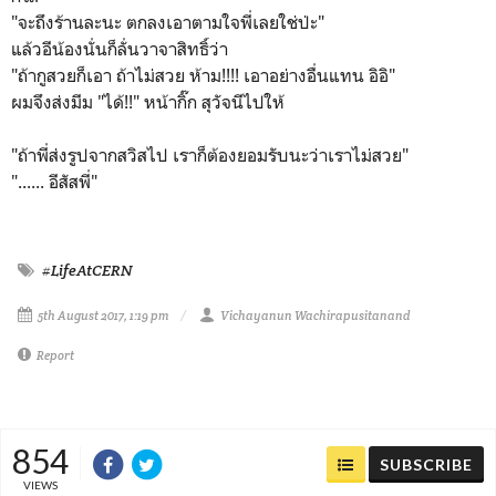
"จะถึงร้านละนะ ตกลงเอาตามใจพี่เลยใช่ป่ะ"
แล้วอีน้องนั่นก็ลั่นวาจาสิทธิ์ว่า
"ถ้ากูสวยก็เอา ถ้าไม่สวย ห้าม!!!! เอาอย่างอื่นแทน อิอิ"
ผมจึงส่งมีม "ได้!!" หน้ากิ๊ก สุวัจนีไปให้
"ถ้าพี่ส่งรูปจากสวิสไป เราก็ต้องยอมรับนะว่าเราไม่สวย"
"...... อีสัสพี่"
#LifeAtCERN
5th August 2017, 1:19 pm
Vichayanun Wachirapusitanand
Report
854
SUBSCRIBE
VIEWS