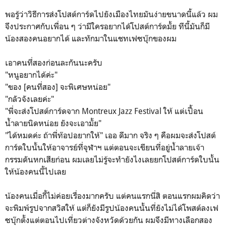
พอรู้ว่าวิธีการส่งโปสต์การ์ดไปยังเมืองไทยมันง่ายขนาดนี้แล้ว ผม
จึงประกาศกับเพื่อน ๆ ว่ามีใครอยากได้โปสต์การ์ดมั้ย ทีนี้มันก็มี
น้องสองคนอยากได้ และทักมาในแชทเฟซบุ๊กของผม
เอาคนที่สองก่อนละกันนะครับ
"หนูอยากได้ค่ะ"
"ของ [คนที่สอง] จะพิเศษหน่อย"
"กลัวจังเลยค่ะ"
"พี่จะส่งโปสต์การ์ดจาก Montreux Jazz Festival ให้ แต่เปื้อน
น้ำลายนิดหน่อย ยังจะเอามั้ย"
"ได้หมดค่ะ ถ้าพี่ท๊อปอยากให้" เออ ดีมาก จริง ๆ คือผมจะส่งโปสต์
การ์ดใบนั้นให้อาจารย์ที่จุฬาฯ แต่ตอนจะเขียนที่อยู่น้ำลายเจ้า
กรรมดันหกเสียก่อน ผมเลยไม่รู้จะทำยังไงเลยยกโปสต์การ์ดใบนั้น
ให้น้องคนนี้ไปเลย
น้องคนเมื่อกี้ไม่ค่อยเรื่องมากครับ แต่คนแรกนี่สิ ตอนแรกผมคิดว่า
จะพิมพ์รูปจากสวิสให้ แต่ก็ยังมีรูปน้องคนนั้นที่ยังไม่ได้โพสต์ลงเฟ
ซบุ๊กตั้งแต่ตอนไปเที่ยวต่างจังหวัดด้วยกัน ผมจึงมีทางเลือกสอง