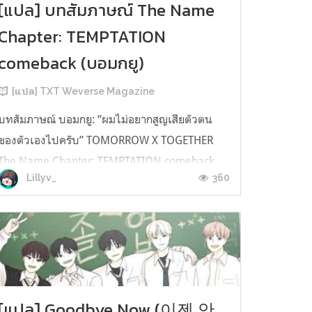
[แปล] บทสัมภาษณ์ The Name
Chapter: TEMPTATION
comeback (บอมกยู)
[แปล] TXT Weverse Magazine
บทสัมภาษณ์ บอมกยู: “ผมไม่อยากสูญเสียตัวตน
ของตัวเองไปครับ” TOMORROW X TOGETHER
The Name Chapter: TEMPTATION comeback
360
Lillyv_
interviewฉบับวันที่ 10.02.2023 คุณบอกว่าคุณได้
ทดสอบ MBTI ของคุณอีกครั้งเมื่อสองสามเดือนก่อน
และครั้งนี้คุณได้ I (อินโทรเวิร์ท) บอมกยู :ส่วนใหญ่
ผมก็ยังคงเป็นเหมือนที่เคยเป็นตอนที่อยู...
[แปล] Goodbye Now (이젠 안