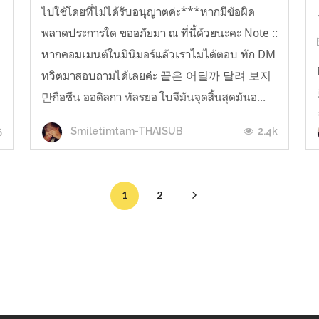
ไปใช้โดยที่ไม่ได้รับอนุญาตค่ะ***หากมีข้อผิด
พลาดประการใด ขออภัยมา ณ ที่นี้ด้วยนะคะ Note ::
หากคอมเมนต์ในมินิมอร์แล้วเราไม่ได้ตอบ ทัก DM
ทวิตมาสอบถามได้เลยค่ะ 끝은 어딜까 달려 보지
만กือชึน ออดิลกา ทัลรยอ โบจีมันจุดสิ้นสุดมันอ...
5
2.4k
Smiletimtam-THAISUB
1
2