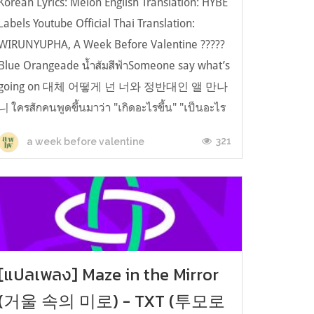
Korean Lyrics: Melon English Translation: HYBE
Labels Youtube Official Thai Translation:
WIRUNYUPHA, A Week Before Valentine ?????
Blue Orangeade น้ำส้มสีฟ้าSomeone say what’s
going on 대체 어떻게 넌 너와 정반대인 앨 만나
니 ใครสักคนพูดขึ้นมาว่า "เกิดอะไรขึ้น" "เป็นอะไร
ของ...
321
a week before valentine
[แปลเพลง] Maze in the Mirror
(거울 속의 미로) - TXT (투모로