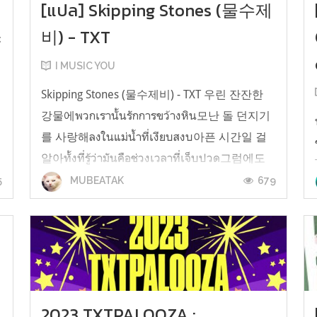
[แปล] Skipping Stones (물수제
ะ
비) - TXT
I MUSIC YOU
Skipping Stones (물수제비) - TXT 우린 잔잔한
강물에พวกเรานั้นรักการขว้างหิน모난 돌 던지기
를 사랑해ลงในแม่น้ำที่เงียบสงบ아픈 시간일 걸
ม
알아ทั้งที่รู้ว่ามันคือช่วงเวลาที่เจ็บปวด그럼에도
다른 돌을 쥐네แต่ถึงอย่างนั้นเราก็ยังกำหินก้อน
5
679
MUBEATAK
อื่นไว้อยู่ดี 너는 어떤 마음으로ฉันสงสัยเหลือเหลือ
เกินว่า너를 던지는 건지 궁금해เธอขว้างตัวตน
ของเธอออกไปด้วยความรู้สึกแบบไหน숱...
2023 TXTPALOOZA :