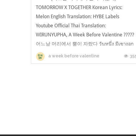
TOMORROW X TOGETHER Korean Lyrics:
Melon English Translation: HYBE Labels
Youtube Official Thai Translation:
WIRUNYUPHA, A Week Before Valentine ?????
어느날 머리에서 뿔이 자랐다 วันหนึ่ง มีเขางอก
ขึ้นมาบนศีรษะของฉัน 거울 속에서 나를 멍하니
35
a week before valentine
보는 넌 내가 아냐어지러운 두통과something
on my head ตัว​ฉันที...