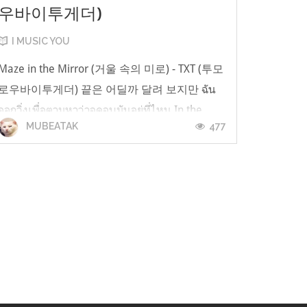
우바이투게더)
I MUSIC YOU
Maze in the Mirror (거울 속의 미로) - TXT (투모
로우바이투게더) 끝은 어딜까 달려 보지만 ฉัน
ออกวิ่งเพื่อตามหาว่าจุดจบมันอยู่ที่ไหน In the
477
MUBEATAK
mirror 속의 미로 แต่ฉันก็วิ่งอยู่ในกระจก วิ่งอยู่ใน
เขาวงกต 보호란 통제가 날 가두고 การควบคุมที่
เรียกกันว่าเป็นการปกป้องมันกักขังฉันไว้ **หมาย
ถึงกฎเกณฑ์ต่าง ๆ** 아파도 더는 투정 부리면 안
돼 แม้จะเจ็บปวดแต่ก็ร้องท...