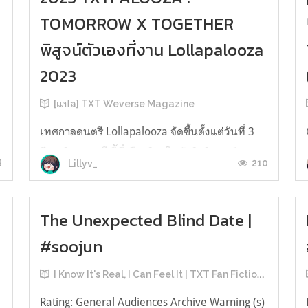
TOMORROW X TOGETHER
พิสูจน์ตัวเองที่งาน Lollapalooza
2023
[แปล] TXT Weverse Magazine
เทศกาลดนตรี Lollapalooza จัดขึ้นตั้งแต่วันที่ 3
ถึง 6 สิงหาคมปีนี้ที่เมืองชิคาโก รัฐอิลลินอยส์ และ
8
210
Lillyv_
ชื่อที่อยู่ในรายชื่อเฮดไลเนอร์พร้อมกับ
TOMORROW X TOGETHER ก็มี Billie Eilish, Karol
G, Kendrick Lamar, the 1975, Lana Del Rey,
The Unexpected Blind Date |
และ the Red Hot Chili Peppersหนุ่มๆ
#soojun
TOMORROW X TOGETHER เป็นศิลปินเกาหลีคน...
I Know It's Real, I Can Feel It | TXT Fan Fictions
Rating: General Audiences Archive Warning (s)