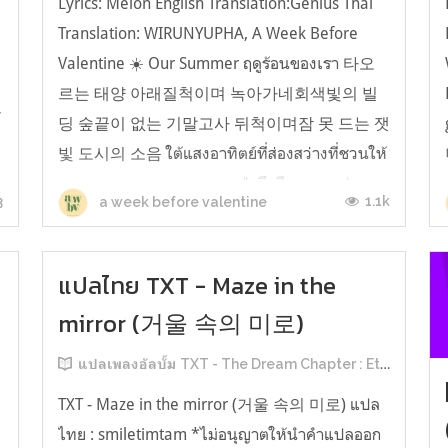
Lyrics: Melon English Translation:Genius Thai
Translation: WIRUNYUPHA, A Week Before
Valentine ☀️ Our Summer ฤดูร้อนของเรา 타오
르는 태양 아래질척이며 녹아가네회색빛의 빌
y
딩 숲끝이 없는 기말고사 뒤척이며잠 못 드는 잿
빛 도시의 소음 ใต้แสงอาทิตย์ที่ส่องสว่างที่ชวนให้
เหนอะหนะและหลอมละลายป่าตึกสีเทาสอบปล...
3
1.1k
a week before valentine
แปลไทย TXT - Maze in the
mirror (거울 속의 미로)
แปลเพลงอัลบั้ม TXT - The Dream Chapter : Eternity
TXT - Maze in the mirror (거울 속의 미로) แปล
ไทย : smiletimtam *ไม่อนุญาตให้นำคำแปลออก