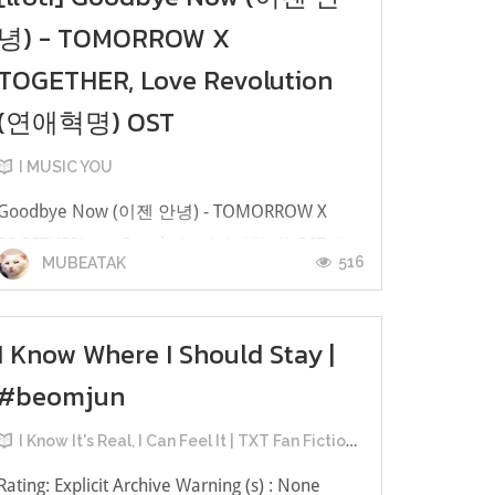
녕) - TOMORROW X
TOGETHER, Love Revolution
(연애혁명) OST
I MUSIC YOU
Goodbye Now (이젠 안녕) - TOMORROW X
TOGETHERLove Revolution (연애혁명) OST 우
516
MUBEATAK
리 처음 만났던 어색했던 그 표정 속에ด้วย
ท่าทางขัดเขิน ตอนที่เราเจอกันครั้งแรก서로 말 놓
기가 어려워 망설였지만ทำให้เราอาจจะลังเล ไม่
I Know Where I Should Stay |
กล้าพูดคุยกันแบบสบายๆ 음악 속에 묻혀 지내 온
#beomjun
수 많은 나날들이ในแต่ละวันที่ผ่านพ้นไปได้ซ่อน
I Know It's Real, I Can Feel It | TXT Fan Fictions
ตัวอยู่ในบทเพลง이젠 돌아갈 수 없는 아쉬움 됐
네มันน่าเสียดายที่ตอน...
​Rating: Explicit Archive Warning (s) : None