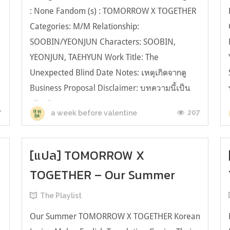
: None Fandom (s) : TOMORROW X TOGETHER
Categories: M/M Relationship:
SOOBIN/YEONJUN Characters: SOOBIN,
YEONJUN, TAEHYUN Work Title: The
Unexpected Blind Date Notes: เหตุเกิดจากดู
Business Proposal Disclaimer: บทความนี้เป็น
เพียงจินตนาการของผ...
7
207
a week before valentine
[แปล] TOMORROW X
TOGETHER – Our Summer
The Playlist
Our Summer TOMORROW X TOGETHER Korean