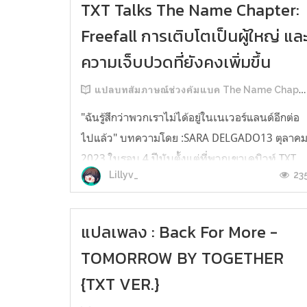
TXT Talks The Name Chapter:
Freefall การเติบโตเป็นผู้ใหญ่ แล
ความเจ็บปวดที่ยังคงเพิ่มขึ้น
แปลบทสัมภาษณ์ช่วงคัมแบค The Name Chapter: Freefall
"ฉันรู้สึกว่าพวกเราไม่ได้อยู่ในเนเวอร์แลนด์อีกต่อ
ไปแล้ว" บทความโดย :SARA DELGADO13 ตุลาค
2023 ในรอบ 4 ปีนับตั้งแต่ที่พวกเขาเดบิวท์ TXT
23
Lillyv_
(Tomorrow X Together) มักจะเปิดรับแนวคิดแบบ
ผสมผสาน (eclecticism) มาโดยตลอด แต่พวกเขา
ได้ก้าวไปอีกขั้นในอัลบั้มเต็มชุดที่สามThe Name
แปลเพลง : Back For More -
Chapter: Freefall เมื่อพวกเขาเริ่...
TOMORROW BY TOGETHER
{TXT VER.}