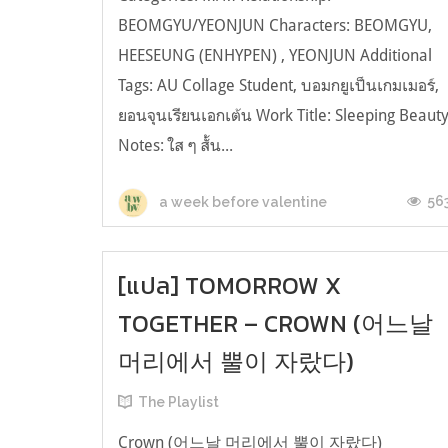
BEOMGYU/YEONJUN Characters: BEOMGYU,
HEESEUNG (ENHYPEN) , YEONJUN Additional
Tags: AU Collage Student, บอมกยูเป็นเกมเมอร์,
ยอนจุนเรียนเอกเต้น Work Title: Sleeping Beaut
Notes: ใส ๆ สั้น...
56
a week before valentine
[แปล] TOMORROW X
TOGETHER – CROWN (어느날
머리에서 뿔이 자랐다)
The Playlist
Crown (어느날 머리에서 뿔이 자랐다)