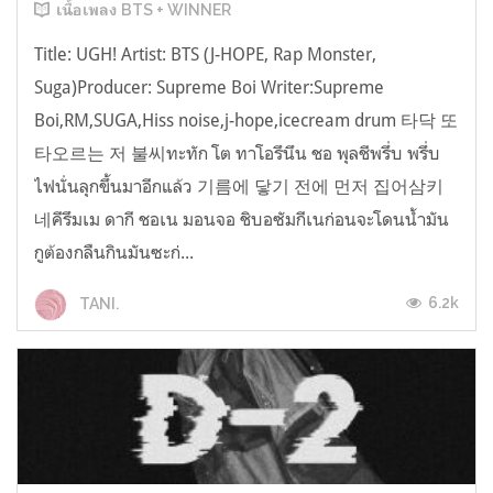
เนื้อเพลง BTS + WINNER
Title: UGH! Artist: BTS (J-HOPE, Rap Monster,
Suga)Producer: Supreme Boi Writer:Supreme
Boi,RM,SUGA,Hiss noise,j-hope,icecream drum 타닥 또
타오르는 저 불씨ทะทัก โต ทาโอรึนึน ชอ พุลชีพรึ่บ พรึ่บ
ไฟนั่นลุกขึ้นมาอีกแล้ว 기름에 닿기 전에 먼저 집어삼키
네คีรึมเม ดากี ชอเน มอนจอ ชิบอซัมกีเนก่อนจะโดนน้ำมัน
กูต้องกลืนกินมันซะก่...
6.2k
TANI.