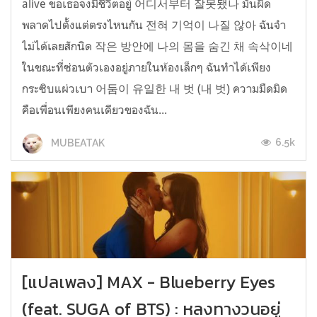
alive ขอเธอจงมีชีวิตอยู่ 어디서부터 잘못됐나 มันผิด
พลาดไปตั้งแต่ตรงไหนกัน 전혀 기억이 나질 않아 ฉันจำ
ไม่ได้เลยสักนิด 작은 방안에 나의 몸을 숨긴 채 속삭이네
ในขณะที่ซ่อนตัวเองอยู่ภายในห้องเล็กๆ ฉันทำได้เพียง
กระซิบแผ่วเบา 어둠이 유일한 내 벗 (내 벗) ความมืดมิด
คือเพื่อนเพียงคนเดียวของฉัน...
6.5k
MUBEATAK
[แปลเพลง] MAX - Blueberry Eyes
(feat. SUGA of BTS) : หลงทางวนอยู่