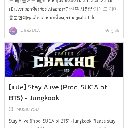
도 돼 (울어도 돼)ถ้าหากคุณกลั้นมันไม่เอาไว้ไม่ไหว ไม่
เป็นไรหรอกที่จะร้องไห้ออกมา당신은 사랑받기에도 이미
충분한데คุณมีค่ามากพอที่จะถูกรักอยู่แล้ว Title: ...
5.6k
URSZULA
[แปล] Stay Alive (Prod. SUGA of
BTS) - Jungkook
I MUSIC YOU
Stay Alive (Prod. SUGA of BTS) - Jungkook Please stay