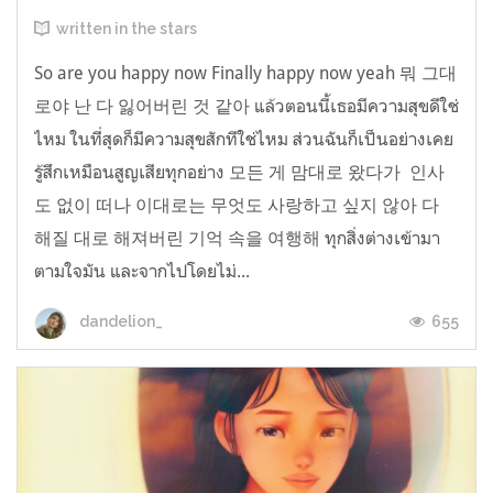
written in the stars
So are you happy now Finally happy now yeah 뭐 그대
로야 난 다 잃어버린 것 같아 แล้วตอนนี้เธอมีความสุขดีใช่
ไหม ในที่สุดก็มีความสุขสักทีใช่ไหม ส่วนฉันก็เป็นอย่างเคย
รู้สึกเหมือนสูญเสียทุกอย่าง 모든 게 맘대로 왔다가 인사
도 없이 떠나 이대로는 무엇도 사랑하고 싶지 않아 다
해질 대로 해져버린 기억 속을 여행해 ทุกสิ่งต่างเข้ามา
ตามใจมัน และจากไปโดยไม่...
655
dandelion_