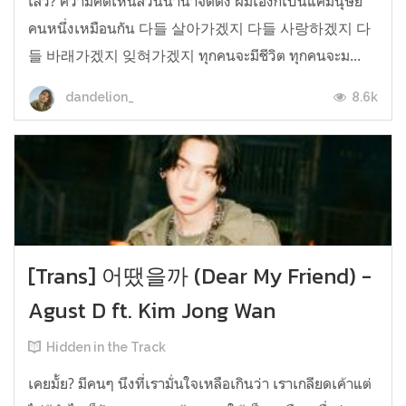
เลว? ความคิดเห็นล้วนนานาจิตตัง ผมเองก็เป็นแค่มนุษย์
คนหนึ่งเหมือนกัน 다들 살아가겠지 다들 사랑하겠지 다
들 바래가겠지 잊혀가겠지 ทุกคนจะมีชีวิต ทุกคนจะม...
8.6k
dandelion_
[Trans] 어땠을까 (Dear My Friend) -
Agust D ft. Kim Jong Wan
Hidden in the Track
เคยมั้ย? มีคนๆ นึงที่เรามั่นใจเหลือเกินว่า เราเกลียดเค้าแต่