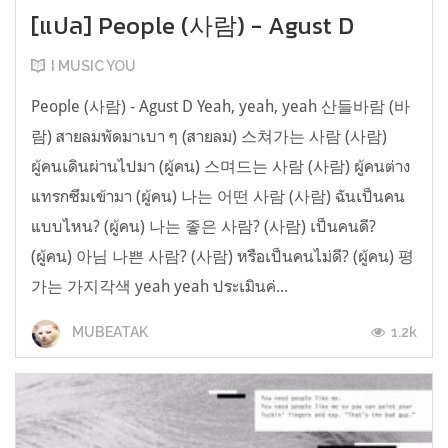
[แปล] People (사람) - Agust D
I MUSIC YOU
People (사람) - Agust D Yeah, yeah, yeah 산들바람 (바
람) สายลมพัดมาเบา ๆ (สายลม) 스쳐가는 사람 (사람)
ผู้คนเดินผ่านไปมา (ผู้คน) 스며드는 사람 (사람) ผู้คนต่าง
แทรกซึมเข้ามา (ผู้คน) 나는 어떤 사람 (사람) ฉันเป็นคน
แบบไหน? (ผู้คน) 나는 좋은 사람? (사람) เป็นคนดี?
(ผู้คน) 아님 나쁜 사람? (사람) หรือเป็นคนไม่ดี? (ผู้คน) 평
가는 가지각색 yeah yeah ประเมินค่...
1.2k
MUBEATAK