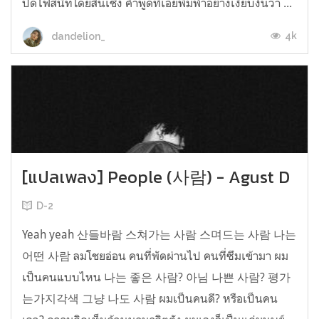
ปิดไฟสนิทโดยสิ้นเชิง คำพูดที่เอ่ยพึมพำอย่างเงียบงันว่า ...
4k
dandelion_
[แปลเพลง] People (사람) - Agust D
D-2
Yeah yeah 산들바람 스쳐가는 사람 스며드는 사람 나는
어떤 사람 ลมโชยอ่อน คนที่พัดผ่านไป คนที่ซึมเข้ามา ผม
เป็นคนแบบไหน 나는 좋은 사람? 아님 나쁜 사람? 평가
는가지각색 그냥 나도 사람 ผมเป็นคนดี? หรือเป็นคน