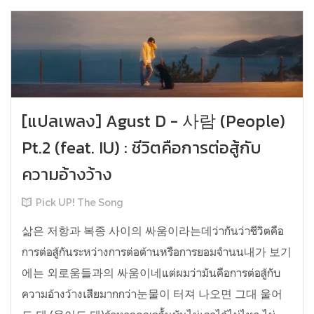
[แปลเพลง] Agust D - 사람 (People)
Pt.2 (feat. IU) : ชีวิตคือการต่อสู้กับ
ความอ้างว้าง
Pick UP! The Song
삶은 저항과 복종 사이의 싸움이라는데ว่ากันว่าชีวิตคือ
การต่อสู้กันระหว่างการต่อต้านหรือการยอมจำนน내가 보기
에는 외로움들과의 싸움이네แต่ผมว่ามันคือการต่อสู้กับ
ความอ้างว้างเสียมากกว่า눈물이 터져 나오면 그대 울어