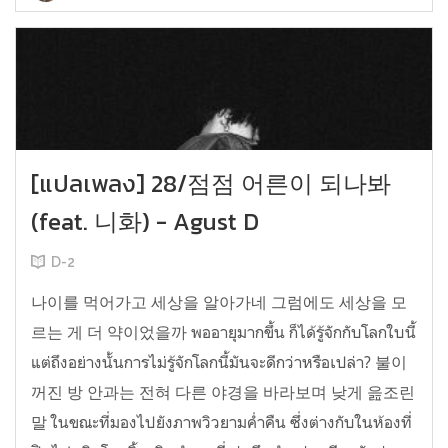
[แปลเพลง] 28/점점 어른이 되나봐
(feat. 니화) - Agust D
D-2
나이를 먹어가고 세상을 알아가네 그럼에도 세상을 모
르는 게 더 약이었을까 พออายุมากขึ้น ก็ได้รู้จักกับโลกใบนี้
แต่ถึงอย่างนั้นการไม่รู้จักโลกนี้มันจะดีกว่าหรือเปล่า? 불이
꺼진 방 안과는 전혀 다른 야경을 바라보며 낮게 읊조린
말 ในขณะที่มองไปยังภาพวิวยามค่ำคืน ซึ่งต่างกับในห้องที่