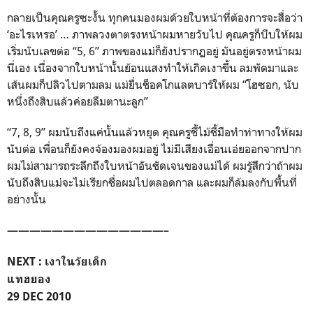
กลายเป็นคุณครูซะงั้น ทุกคนมองผมด้วยใบหน้าที่ต้องการจะสื่อว่า
‘อะไรเหรอ’ … ภาพลวงตาตรงหน้าผมหายวับไป คุณครูก็บีบให้ผม
เริ่มนับเลขต่อ “5, 6” ภาพของแม่ก็ยังปรากฏอยู่ มันอยู่ตรงหน้าผม
นี่เอง เนื่องจากใบหน้านั้นย้อนแสงทำให้เกิดเงาขึ้น ลมพัดมาและ
เส้นผมก็ปลิวไปตามลม แม่ยื่นช็อคโกแลตบาร์ให้ผม “โฮซอก, นับ
หนึ่งถึงสิบแล้วค่อยลืมตานะลูก”
“7, 8, 9” ผมนับถึงแค่นั้นแล้วหยุด คุณครูชี้ไม้ชี้มือทำท่าทางให้ผม
นับต่อ เพื่อนก็ยังคงจ้องมองผมอยู่ ไม่มีเสียงเอื่อนเอ่ยออกจากปาก
ผมไม่สามารถระลึกถึงใบหน้าอันชัดเจนของแม่ได้ ผมรู้สึกว่าถ้าผม
นับถึงสิบแม่จะไม่เรียกชื่อผมไปตลอดกาล และผมก็ล้มลงกับพื้นที่
อย่างนั้น
——————————————–
NEXT : เงาในวัยเด็ก
แทฮยอง
29 DEC 2010