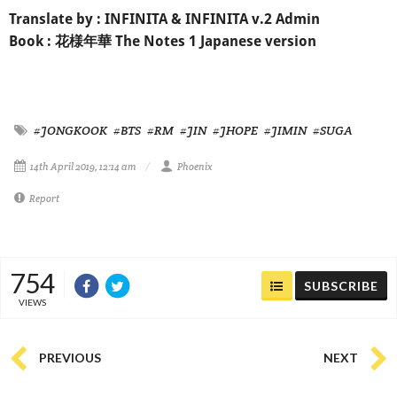
Translate by : INFINITA & INFINITA v.2 Admin
Book : 花様年華 The Notes 1 Japanese version
#JONGKOOK
#BTS
#RM
#JIN
#JHOPE
#JIMIN
#SUGA
14th April 2019, 12:14 am
Phoenix
Report
754
SUBSCRIBE
VIEWS
PREVIOUS
NEXT