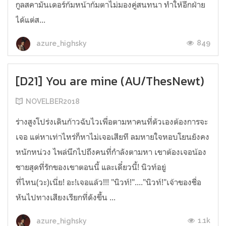
กูลสคามันเดอร์ก้มหน้าก้มตาไม่มองคู่สนทนา ทำให้อีกฝ่าย
ได้แต่ส...
849
azure_highsky
[D21] You are mine (AU/ThesNewt)
NOVELBER2018
ร่างสูงโปร่งเดินก้าวฉับไวเพื่อตามหาคนที่ตัวเองต้องการจะ
เจอ แต่หาเท่าไหร่ก็หาไม่เจอเสียที ลมหายใจหอบโยนยังคง
หนักหน่วง ไพล่นึกไปถึงคนที่กำลังตามหา เขาต้องเจอน้อง
ชายสุดที่รักของเขาตอนนี้ และเดี๋ยวนี้! นิวท์อยู่
ที่ไหน(วะ)เนี่ย! อะ!เจอแล้ว!!! "นิวท์!"...."นิวท์!"เจ้าของชื่อ
หันไปทางเสียงเรียกที่ดังขึ้น ...
1.1k
azure_highsky